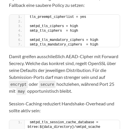
Fallback eine saubere Policy zu setzen:
tls_preempt_cipherlist = yes
smtpd_tls_ciphers = high
smtp_tls_ciphers  = high
smtpd_tls_mandatory_ciphers = high
smtp_tls_mandatory_ciphers  = high
Damit greifen ausschließlich AEAD-Cipher mit Forward
Secrecy. Welche das konkret sind, regelt OpenSSL über
seine Defaults der jeweiligen Distribution. Für die
Submission-Ports darf man strenger sein und auf
oder
hochziehen, während Port 25
encrypt
secure
mit
opportunistisch bleibt.
may
Session-Caching reduziert Handshake-Overhead und
sollte aktiv sein:
smtpd_tls_session_cache_database = 
btree:${data_directory}/smtpd_scache