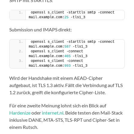
SMTP mit STARTTLS:
openssl s_client -starttls smtp -connect 
mail.example.com:
25
 -tls1_3
Submission und IMAPS direkt:
openssl s_client -starttls smtp -connect 
mail.example.com:
587
 -tls1_3
openssl s_client -connect 
mail.example.com:
465
 -tls1_3
openssl s_client -connect 
mail.example.com:
993
 -tls1_3
Wird der Handshake mit einem AEAD-Cipher
aufgebaut, ist TLS 1.3 aktiv. Fällt die Verbindung auf TLS
1.2 zurück, greift die konfigurierte Cipher-Liste.
Für eine zweite Meinung lohnt sich ein Blick auf
Hardenize
oder
internet.nl
. Beide testen den Mail-Stack
inklusive DANE, MTA-STS, TLS-RPT und Cipher-Set in
einem Rutsch.