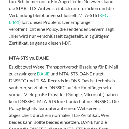
tun. Schlimmer noch: Ein Angreifer im Netzwerk kann
die STARTTLS-Antwort einfach unterdrücken und die
Verbindung bleibt unverschlüsselt. MTA-STS (
RFC
8461
) löst dieses Problem: Der Empfänger
veröffentlicht eine Policy, die sendenden Servern sagt
„hier wird nur verschlüsselt zugestellt, mit gültigem
Zertifikat, an genau diesen MX“.
MTA-STS vs. DANE
Es gibt zwei Wege, Transportverschlüsselung für E-Mail
zu erzwingen:
DANE
und MTA-STS. DANE nutzt
DNSSEC und TLSA-Records im DNS. Das ist technisch
sauberer, setzt aber DNSSEC auf der Empfängerseite
voraus. Viele große Provider (Google, Microsoft) haben
kein DNSSEC. MTA-STS funktioniert ohne DNSSEC: Die
Policy liegt als Textdatei auf einem Webserver,
abgesichert durch ein normales TLS-Zertifikat. Wer
beides kann, sollte beides einsetzen. DANE für die
Server die DNSSEC können, MTA-STS für den Rest.