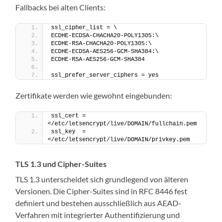
Fallbacks bei alten Clients:
ssl_cipher_list = \
ECDHE-ECDSA-CHACHA20-POLY1305:\
ECDHE-RSA-CHACHA20-POLY1305:\
ECDHE-ECDSA-AES256-GCM-SHA384:\
ECDHE-RSA-AES256-GCM-SHA384
ssl_prefer_server_ciphers = yes
Zertifikate werden wie gewohnt eingebunden:
ssl_cert = 
</etc/letsencrypt/live/DOMAIN/fullchain.pem
ssl_key  = 
</etc/letsencrypt/live/DOMAIN/privkey.pem
TLS 1.3 und Cipher-Suites
TLS 1.3 unterscheidet sich grundlegend von älteren
Versionen. Die Cipher-Suites sind in RFC 8446 fest
definiert und bestehen ausschließlich aus AEAD-
Verfahren mit integrierter Authentifizierung und