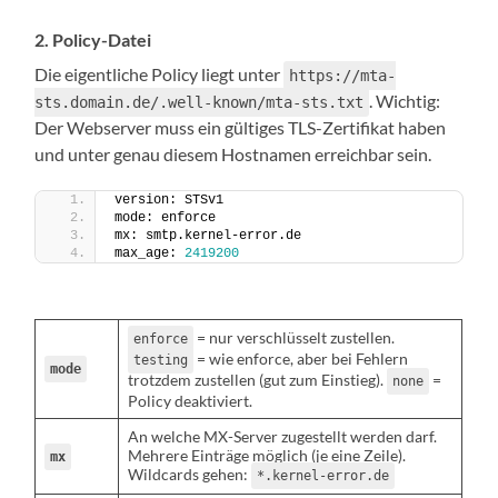
2. Policy-Datei
Die eigentliche Policy liegt unter
https://mta-
. Wichtig:
sts.domain.de/.well-known/mta-sts.txt
Der Webserver muss ein gültiges TLS-Zertifikat haben
und unter genau diesem Hostnamen erreichbar sein.
version: STSv1
mode: enforce
mx: smtp.kernel-error.de
max_age: 
2419200
= nur verschlüsselt zustellen.
enforce
= wie enforce, aber bei Fehlern
testing
mode
trotzdem zustellen (gut zum Einstieg).
=
none
Policy deaktiviert.
An welche MX-Server zugestellt werden darf.
Mehrere Einträge möglich (je eine Zeile).
mx
Wildcards gehen:
*.kernel-error.de