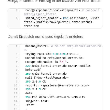
Achja, so sieht der Eintrag in der
main.cf
von Postfix aus:
root@smtp:/usr/local/etc/postfix 
# postconf 
smtpd_reject_footer
smtpd_reject_footer = 
For
 assistance, visit 
https://matrix.to/#/@kernel-error:kernel-
error.com
Damit lässt sich nun dieses Ergebnis erzielen:
banane@bsd03:~ 
# telnet smtp.kernel-error.de 
25
Trying 2a01:4f8:
150
:
1095
::25...
Connected to smtp.kernel-error.de.
Escape character is 
'^]'
.
220
 smtp.kernel-error.de ESMTP Postfix
helo asdf
250
 smtp.kernel-error.de
mail from: <test@spam.de>
250
 2.1.
0
 Ok
rcpt to: <spamlover@kernel-error.com>
250
 2.1.
5
 Ok
data
354
 End data with <CR><LF>.<CR><LF>
subject: test
.test
.