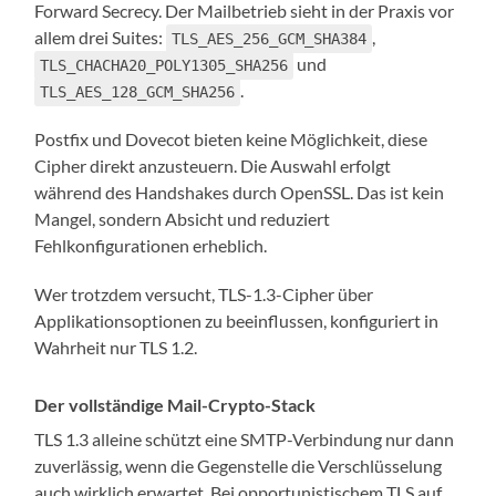
Forward Secrecy. Der Mailbetrieb sieht in der Praxis vor
allem drei Suites:
,
TLS_AES_256_GCM_SHA384
und
TLS_CHACHA20_POLY1305_SHA256
.
TLS_AES_128_GCM_SHA256
Postfix und Dovecot bieten keine Möglichkeit, diese
Cipher direkt anzusteuern. Die Auswahl erfolgt
während des Handshakes durch OpenSSL. Das ist kein
Mangel, sondern Absicht und reduziert
Fehlkonfigurationen erheblich.
Wer trotzdem versucht, TLS-1.3-Cipher über
Applikationsoptionen zu beeinflussen, konfiguriert in
Wahrheit nur TLS 1.2.
Der vollständige Mail-Crypto-Stack
TLS 1.3 alleine schützt eine SMTP-Verbindung nur dann
zuverlässig, wenn die Gegenstelle die Verschlüsselung
auch wirklich erwartet. Bei opportunistischem TLS auf