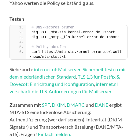
Yahoo werten die Policy selbständig aus.
Testen
# DNS-Records prüfen
dig TXT _mta-sts.kernel-error.de +short
dig TXT _smtp._tls.kernel-error.de +short
# Policy abrufen
curl https://mta-sts.kernel-error.de/.well-
known/mta-sts.txt
Siehe auch:
internet.nl: Mailserver-Sicherheit testen mit
dem niederländischen Standard
,
TLS 1.3 für Postfix &
Dovecot: Einrichtung und Konfiguration
,
internet.nl
verschärft die TLS-Anforderungen für Mailserver
Zusammen mit
SPF
,
DKIM
,
DMARC
und
DANE
ergibt
MTA-STS eine lückenlose Absicherung:
Authentifizierung (wer darf senden), Integrität (DKIM-
Signatur) und Transportverschlüsselung (DANE/MTA-
STS). Fragen?
Einfach melden.