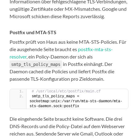
Informationen über fehlgeschlagene TLS-Verbindungen,
ungültige Zertifikate oder MX-Mismatches. Google und
Microsoft schicken diese Reports zuverlässig.
Postfix und MTA-STS
Postfix prüft von Haus aus keine MTA-STS-Policies. Für
die ausgehende Seite braucht es
postfix-mta-sts-
resolver
, ein Policy-Daemon der sich als
in Postfix einhängt. Der
smtp_tls_policy_maps
Daemon cached die Policies und liefert Postfix die
passende TLS-Konfiguration pro Zieldomain.
# /usr/local/etc/postfix/main.cf
smtp_tls_policy_maps = 
socketmap:unix:/var/run/mta-sts-daemon/mta-
sts-daemon.sock:postfix
Die eingehende Seite braucht keine Software. Die drei
DNS-Records und die Policy-Datei auf dem Webserver
reichen aus. Sendende Server wie Gmail, Outlook oder