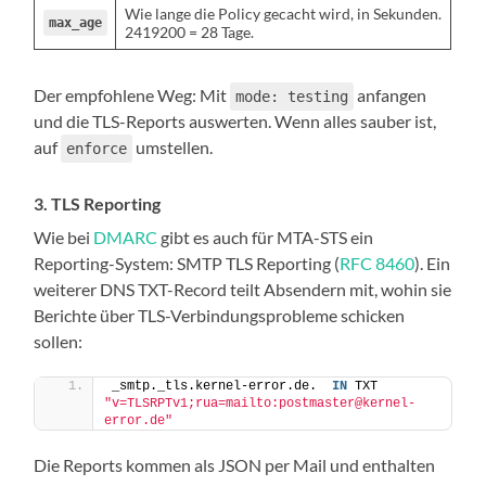
Wie lange die Policy gecacht wird, in Sekunden.
max_age
2419200 = 28 Tage.
Der empfohlene Weg: Mit
anfangen
mode: testing
und die TLS-Reports auswerten. Wenn alles sauber ist,
auf
umstellen.
enforce
3. TLS Reporting
Wie bei
DMARC
gibt es auch für MTA-STS ein
Reporting-System: SMTP TLS Reporting (
RFC 8460
). Ein
weiterer DNS TXT-Record teilt Absendern mit, wohin sie
Berichte über TLS-Verbindungsprobleme schicken
sollen:
_smtp._tls.kernel-error.de.  
IN
 TXT  
"v=TLSRPTv1;rua=mailto:postmaster@kernel-
error.de"
Die Reports kommen als JSON per Mail und enthalten