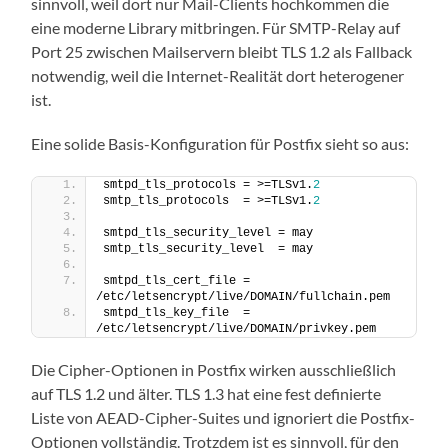
sinnvoll, weil dort nur Mail-Clients hochkommen die
eine moderne Library mitbringen. Für SMTP-Relay auf
Port 25 zwischen Mailservern bleibt TLS 1.2 als Fallback
notwendig, weil die Internet-Realität dort heterogener
ist.
Eine solide Basis-Konfiguration für Postfix sieht so aus:
smtpd_tls_protocols = >=TLSv1.
2
smtp_tls_protocols  = >=TLSv1.
2
smtpd_tls_security_level = may
smtp_tls_security_level  = may
smtpd_tls_cert_file = 
/etc/letsencrypt/live/DOMAIN/fullchain.pem
smtpd_tls_key_file  = 
/etc/letsencrypt/live/DOMAIN/privkey.pem
Die Cipher-Optionen in Postfix wirken ausschließlich
auf TLS 1.2 und älter. TLS 1.3 hat eine fest definierte
Liste von AEAD-Cipher-Suites und ignoriert die Postfix-
Optionen vollständig. Trotzdem ist es sinnvoll, für den