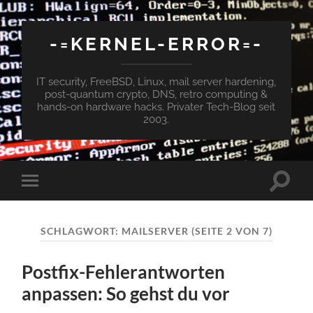
-=KERNEL-ERROR=-
IT security, FreeBSD, Linux, mail server hardening,
post-quantum crypto, DNS, retro computing &
hands-on hardware hacks. Privater Tech-Blog seit
2003.
Suchfe
Mobile-
ein-/a
Menü
ein-/ausblenden
SCHLAGWORT:
MAILSERVER
(SEITE 2 VON 7)
Postfix-Fehlerantworten
anpassen: So gehst du vor