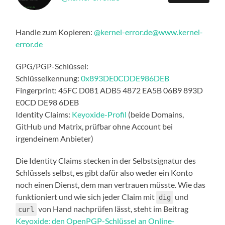
Handle zum Kopieren:
@kernel-error.de@www.kernel-
error.de
GPG/PGP-Schlüssel:
Schlüsselkennung:
0x893DE0CDDE986DEB
Fingerprint: 45FC D081 ADB5 4872 EA5B 06B9 893D
E0CD DE98 6DEB
Identity Claims:
Keyoxide-Profil
(beide Domains,
GitHub und Matrix, prüfbar ohne Account bei
irgendeinem Anbieter)
Die Identity Claims stecken in der Selbstsignatur des
Schlüssels selbst, es gibt dafür also weder ein Konto
noch einen Dienst, dem man vertrauen müsste. Wie das
funktioniert und wie sich jeder Claim mit
und
dig
von Hand nachprüfen lässt, steht im Beitrag
curl
Keyoxide: den OpenPGP-Schlüssel an Online-