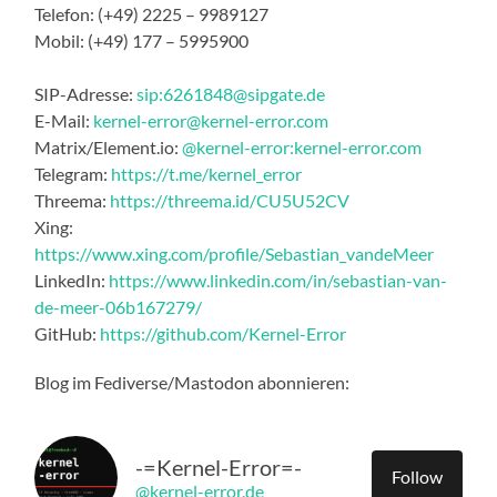
Telefon: (+49) 2225 – 9989127
Mobil: (+49) 177 – 5995900
SIP-Adresse:
sip:6261848@sipgate.de
E-Mail:
kernel-error@kernel-error.com
Matrix/Element.io:
@kernel-error:kernel-error.com
Telegram:
https://t.me/kernel_error
Threema:
https://threema.id/CU5U52CV
Xing:
https://www.xing.com/profile/Sebastian_vandeMeer
LinkedIn:
https://www.linkedin.com/in/sebastian-van-
de-meer-06b167279/
GitHub:
https://github.com/Kernel-Error
Blog im Fediverse/Mastodon abonnieren:
-=Kernel-Error=-
Follow
@kernel-error.de