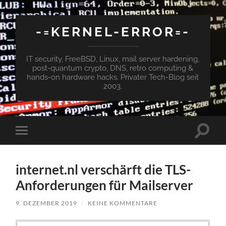
-=KERNEL-ERROR=-
IT security, FreeBSD, Linux, mail server hardening,
post-quantum crypto, DNS, retro computing &
hands-on hardware hacks. Privater Tech-Blog seit
2003.
Suchfe
Mobile-
ein-/a
Menü
ein-/ausblenden
internet.nl verschärft die TLS-
Anforderungen für Mailserver
9. DEZEMBER 2019
/
KEINE KOMMENTARE