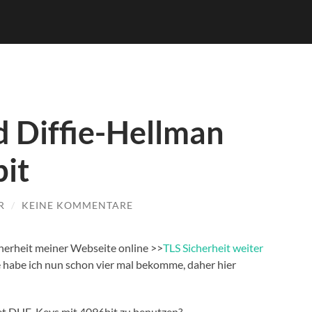
d Diffie-Hellman
it
R
/
KEINE KOMMENTARE
cherheit meiner Webseite online >>
TLS Sicherheit weiter
habe ich nun schon vier mal bekomme, daher hier
et DHE-Keys mit 4096bit zu benutzen?