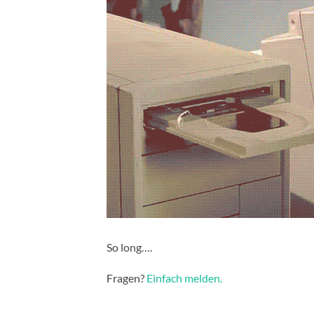
So long….
Fragen?
Einfach melden.