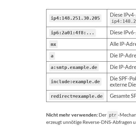
Diese IPv4-
ip4:148.251.30.205
ip4:148.2
Diese IPv6
ip6:2a01:4f8:...
Alle IP-Ad
mx
Die IP-Adr
a
Die IP-Adre
a:smtp.example.de
Die SPF-Pol
include:example.de
externe Die
Gesamte SP
redirect=example.de
Nicht mehr verwenden:
Der
-Mechani
ptr
erzeugt unnötige Reverse-DNS-Abfragen und 