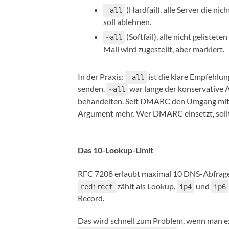
(Hardfail), alle Server die nic
-all
soll ablehnen.
(Softfail), alle nicht gelistete
~all
Mail wird zugestellt, aber markiert.
In der Praxis:
ist die klare Empfehlu
-all
senden.
war lange der konservative 
~all
behandelten. Seit DMARC den Umgang mit SP
Argument mehr. Wer DMARC einsetzt, soll
Das 10-Lookup-Limit
RFC 7208 erlaubt maximal 10 DNS-Abfrage
zählt als Lookup.
und
redirect
ip4
ip6
Record.
Das wird schnell zum Problem, wenn man ext