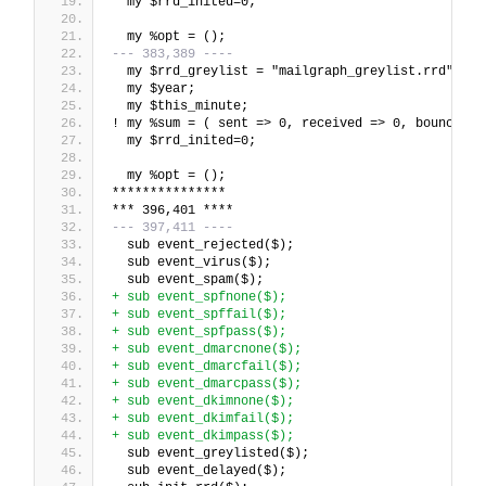
  my $rrd_inited=0;
  my %opt = ();
--- 383,389 ----
  my $rrd_greylist = "mailgraph_greylist.rrd";
  my $year;
  my $this_minute;
! my %sum = ( sent => 0, received => 0, bounced =
  my $rrd_inited=0;
  my %opt = ();
***************
*** 396,401 ****
--- 397,411 ----
  sub event_rejected($);
  sub event_virus($);
  sub event_spam($);
+ sub event_spfnone($);
+ sub event_spffail($);
+ sub event_spfpass($);
+ sub event_dmarcnone($);
+ sub event_dmarcfail($);
+ sub event_dmarcpass($);
+ sub event_dkimnone($);
+ sub event_dkimfail($);
+ sub event_dkimpass($);
  sub event_greylisted($);
  sub event_delayed($);