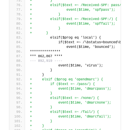
+         }
+         elsif($text =~ /Received-SPF: pass/) {
+                 event($time, 'spfpass');
+             }
+         elsif($text =~ /Received-SPF:/) {
+                 event($time, 'spffail');
+             }
+       }
          elsif($prog eq 'local') {
              if($text =~ /\bstatus=bounced\b/) {
                  event($time, 'bounced');
***************
*** 862,867 ****
--- 892,919 ----
              event($time, 'virus');
          }
      }
+     elsif ($prog eq 'opendmarc') {
+         if ($text =~ /pass/) {
+             event($time, 'dmarcpass');
+         }
+         elsif($text =~ /none/) {
+             event($time, 'dmarcnone');
+         }
+         elsif($text =~ /fail/) {
+             event($time, 'dmarcfail');
+         }
+     }