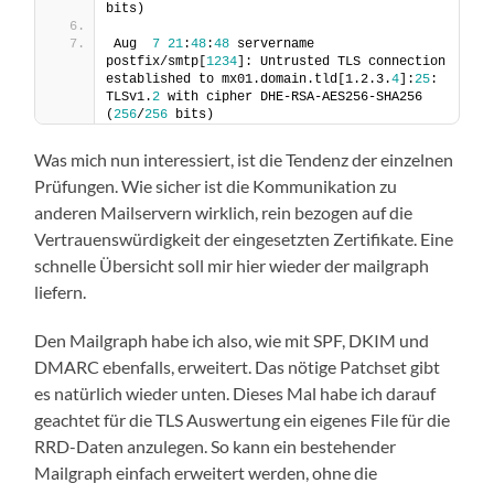
bits)
Aug  
7
21
:
48
:
48
 servername 
postfix/smtp[
1234
]: Untrusted TLS connection 
established to mx01.domain.tld[1.2.3.
4
]:
25
: 
TLSv1.
2
 with cipher DHE-RSA-AES256-SHA256 
(
256
/
256
 bits)
Was mich nun interessiert, ist die Tendenz der einzelnen
Prüfungen. Wie sicher ist die Kommunikation zu
anderen Mailservern wirklich, rein bezogen auf die
Vertrauenswürdigkeit der eingesetzten Zertifikate. Eine
schnelle Übersicht soll mir hier wieder der mailgraph
liefern.
Den Mailgraph habe ich also, wie mit SPF, DKIM und
DMARC ebenfalls, erweitert. Das nötige Patchset gibt
es natürlich wieder unten. Dieses Mal habe ich darauf
geachtet für die TLS Auswertung ein eigenes File für die
RRD-Daten anzulegen. So kann ein bestehender
Mailgraph einfach erweitert werden, ohne die