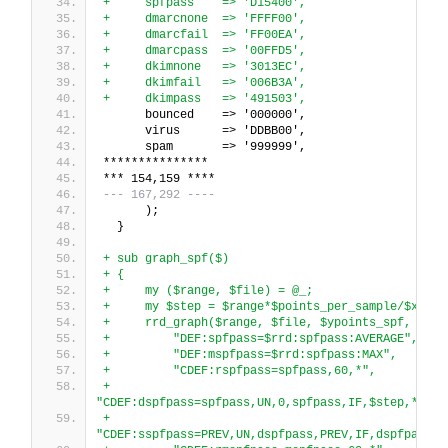
+     spfpass    => 'D15400',
+     dmarcnone  => 'FFFF00',
+     dmarcfail  => 'FF00EA',
+     dmarcpass  => '00FFD5',
+     dkimnone   => '3013EC',
+     dkimfail   => '006B3A',
+     dkimpass   => '491503',
      bounced    => '000000',
      virus      => 'DDBB00',
      spam       => '999999',
***************
*** 154,159 ****
--- 167,292 ----
      );
  }
+ sub graph_spf($)
+ {
+     my ($range, $file) = @_;
+     my $step = $range*$points_per_sample/$xpoin
+     rrd_graph($range, $file, $ypoints_spf,
+         "DEF:spfpass=$rrd:spfpass:AVERAGE",
+         "DEF:mspfpass=$rrd:spfpass:MAX",
+         "CDEF:rspfpass=spfpass,60,*",
+         
"CDEF:dspfpass=spfpass,UN,0,spfpass,IF,$step,*",
+         
"CDEF:sspfpass=PREV,UN,dspfpass,PREV,IF,dspfpass,+