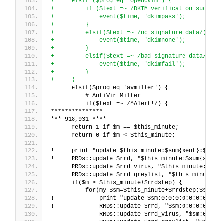
+     elsif ($prog eq 'opendkim') {
+         if ($text =~ /DKIM verification success
+             event($time, 'dkimpass');
+         }
+         elsif($text =~ /no signature data/) {
+             event($time, 'dkimnone');
+         }
+         elsif($text =~ /bad signature data/) {
+             event($time, 'dkimfail');
+         }
+     }
      elsif($prog eq 'avmilter') {
          # AntiVir Milter
          if($text =~ /^Alert!/) {
***************
*** 918,931 ****
      return 1 if $m == $this_minute;
      return 0 if $m < $this_minute;
!     print "update $this_minute:$sum{sent}:$sum{
!     RRDs::update $rrd, "$this_minute:$sum{sent}
      RRDs::update $rrd_virus, "$this_minute:$sum
      RRDs::update $rrd_greylist, "$this_minute:$
      if($m > $this_minute+$rrdstep) {
          for(my $sm=$this_minute+$rrdstep;$sm<$m
!             print "update $sm:0:0:0:0:0:0:0:0 (
!             RRDs::update $rrd, "$sm:0:0:0:0" un
              RRDs::update $rrd_virus, "$sm:0:0" 