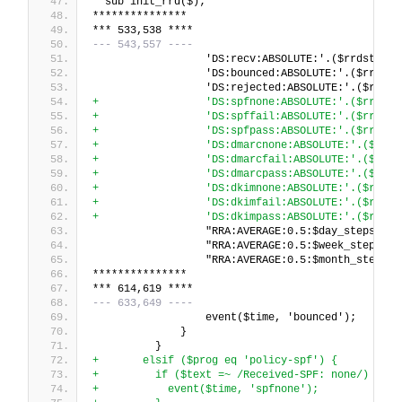
  sub init_rrd($);
***************
*** 533,538 ****
--- 543,557 ----
                  'DS:recv:ABSOLUTE:'.($rrdstep*2
                  'DS:bounced:ABSOLUTE:'.($rrdste
                  'DS:rejected:ABSOLUTE:'.($rrdst
+                 'DS:spfnone:ABSOLUTE:'.($rrdste
+                 'DS:spffail:ABSOLUTE:'.($rrdste
+                 'DS:spfpass:ABSOLUTE:'.($rrdste
+                 'DS:dmarcnone:ABSOLUTE:'.($rrds
+                 'DS:dmarcfail:ABSOLUTE:'.($rrds
+                 'DS:dmarcpass:ABSOLUTE:'.($rrds
+                 'DS:dkimnone:ABSOLUTE:'.($rrdst
+                 'DS:dkimfail:ABSOLUTE:'.($rrdst
+                 'DS:dkimpass:ABSOLUTE:'.($rrdst
                  "RRA:AVERAGE:0.5:$day_steps:$re
                  "RRA:AVERAGE:0.5:$week_steps:$r
                  "RRA:AVERAGE:0.5:$month_steps:$
***************
*** 614,619 ****
--- 633,649 ----
                  event($time, 'bounced');
              }
          }
+       elsif ($prog eq 'policy-spf') {
+         if ($text =~ /Received-SPF: none/) {
+           event($time, 'spfnone');