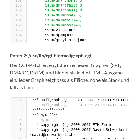
+     $sum{dmarcnone}=0;
+     $sum{dmarcfail}=0;
+     $sum{dmarcpass}=0;
+     $sum{dkimnone}=0;
+     $sum{dkimfail}=0;
+     $sum{dkimpass}=0;
      $sum{virus}=0;
      $sum{spam}=0;
      $sum{greylisted}=0;
Patch 2: /usr/lib/cgi-bin/mailgraph.cgi
Der CGI-Patch erzeugt die drei neuen Graphen (SPF,
DMARC, DKIM) und bindet sie in die HTML-Ausgabe
ein. Jeder Graph zeigt pass als Fläche, none als Stack und
fail als Linie:
*** mailgraph.cgi    2012-06-17 00:00:00.00000000
--- mailgraph.cgi    2014-04-24 09:03:11.91798836
***************
*** 4,9 ****
--- 4,10 ----
  # copyright (c) 2000-2007 ETH Zurich
  # copyright (c) 2000-2007 David Schweikert 
<david@schweikert.ch>