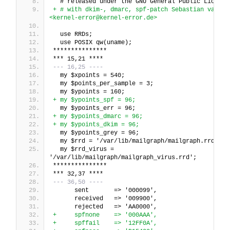
  # released under the GNU General Public License
+ # with dkim-, dmarc, spf-patch Sebastian van de 
<kernel-error@kernel-error.de>
  use RRDs;
  use POSIX qw(uname);
***************
*** 15,21 ****
--- 16,25 ----
  my $xpoints = 540;
  my $points_per_sample = 3;
  my $ypoints = 160;
+ my $ypoints_spf = 96;
  my $ypoints_err = 96;
+ my $ypoints_dmarc = 96;
+ my $ypoints_dkim = 96;
  my $ypoints_grey = 96;
  my $rrd = '/var/lib/mailgraph/mailgraph.rrd';
  my $rrd_virus = 
'/var/lib/mailgraph/mailgraph_virus.rrd';
***************
*** 32,37 ****
--- 36,50 ----
      sent       => '000099',
      received   => '009900',
      rejected   => 'AA0000',
+     spfnone    => '000AAA',
+     spffail    => '12FF0A',