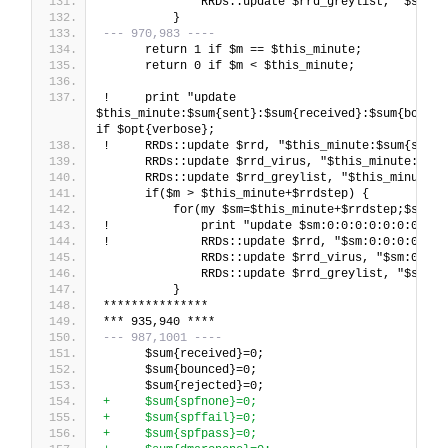
              RRDs::update $rrd_greylist, "$sm:0:
          }
--- 970,983 ----
      return 1 if $m == $this_minute;
      return 0 if $m < $this_minute;
!     print "update 
$this_minute:$sum{sent}:$sum{received}:$sum{bounce
if $opt{verbose};
!     RRDs::update $rrd, "$this_minute:$sum{sent}
      RRDs::update $rrd_virus, "$this_minute:$sum
      RRDs::update $rrd_greylist, "$this_minute:$
      if($m > $this_minute+$rrdstep) {
          for(my $sm=$this_minute+$rrdstep;$sm<$m
!             print "update $sm:0:0:0:0:0:0:0:0:0
!             RRDs::update $rrd, "$sm:0:0:0:0:0:0
              RRDs::update $rrd_virus, "$sm:0:0" 
              RRDs::update $rrd_greylist, "$sm:0:
          }
***************
*** 935,940 ****
--- 987,1001 ----
      $sum{received}=0;
      $sum{bounced}=0;
      $sum{rejected}=0;
+     $sum{spfnone}=0;
+     $sum{spffail}=0;
+     $sum{spfpass}=0;