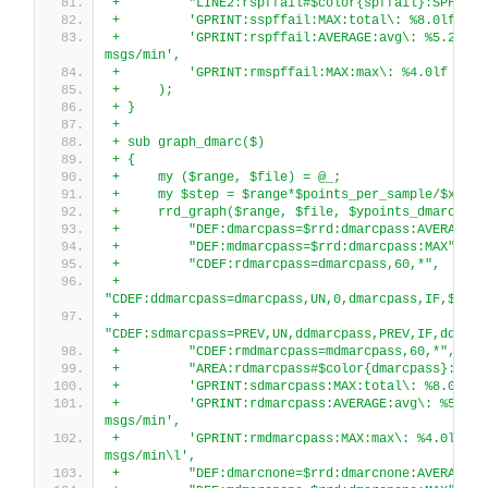
+         "LINE2:rspffail#$color{spffail}:SPF fai
+         'GPRINT:sspffail:MAX:total\: %8.0lf msg
+         'GPRINT:rspffail:AVERAGE:avg\: %5.2lf 
msgs/min',
+         'GPRINT:rmspffail:MAX:max\: %4.0lf msgs
+     );
+ }
+
+ sub graph_dmarc($)
+ {
+     my ($range, $file) = @_;
+     my $step = $range*$points_per_sample/$xpoin
+     rrd_graph($range, $file, $ypoints_dmarc,
+         "DEF:dmarcpass=$rrd:dmarcpass:AVERAGE",
+         "DEF:mdmarcpass=$rrd:dmarcpass:MAX",
+         "CDEF:rdmarcpass=dmarcpass,60,*",
+         
"CDEF:ddmarcpass=dmarcpass,UN,0,dmarcpass,IF,$step
+         
"CDEF:sdmarcpass=PREV,UN,ddmarcpass,PREV,IF,ddmarc
+         "CDEF:rmdmarcpass=mdmarcpass,60,*",
+         "AREA:rdmarcpass#$color{dmarcpass}:DMAR
+         'GPRINT:sdmarcpass:MAX:total\: %8.0lf m
+         'GPRINT:rdmarcpass:AVERAGE:avg\: %5.2lf 
msgs/min',
+         'GPRINT:rmdmarcpass:MAX:max\: %4.0lf 
msgs/min\l',
+         "DEF:dmarcnone=$rrd:dmarcnone:AVERAGE",