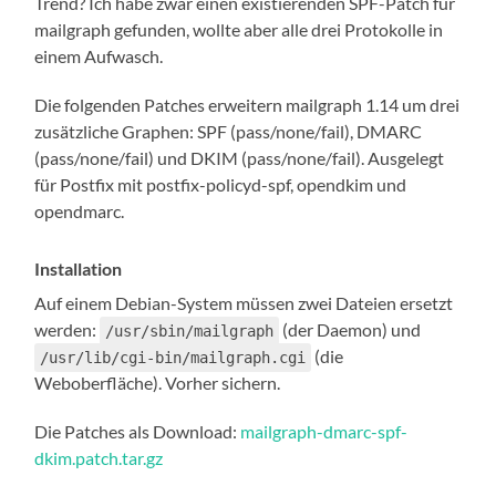
Trend? Ich habe zwar einen existierenden SPF-Patch für
mailgraph gefunden, wollte aber alle drei Protokolle in
einem Aufwasch.
Die folgenden Patches erweitern mailgraph 1.14 um drei
zusätzliche Graphen: SPF (pass/none/fail), DMARC
(pass/none/fail) und DKIM (pass/none/fail). Ausgelegt
für Postfix mit postfix-policyd-spf, opendkim und
opendmarc.
Installation
Auf einem Debian-System müssen zwei Dateien ersetzt
werden:
(der Daemon) und
/usr/sbin/mailgraph
(die
/usr/lib/cgi-bin/mailgraph.cgi
Weboberfläche). Vorher sichern.
Die Patches als Download:
mailgraph-dmarc-spf-
dkim.patch.tar.gz