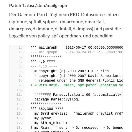
Patch 1: /usr/sbin/mailgraph
Der Daemon-Patch fügt neun RRD-Datasources hinzu
(spfnone, spffail, spfpass, dmarcnone, dmarcfail,
dmarcpass, dkimnone, dkimfail, dkimpass) und parst die
Logzeilen von policy-spf, opendmarc und opendkim:
*** mailgraph    2012-06-17 00:00:00.000000000 +0
--- mailgraph    2014-04-24 08:59:58.964977886 +0
***************
*** 4,9 ****
--- 4,10 ----
  # copyright (c) 2000-2007 ETH Zurich
  # copyright (c) 2000-2007 David Schweikert <dav
  # released under the GNU General Public License
+ # with dkim-, dmarc, spf-patch Sebastian van de
  ######## Parse::Syslog 1.09 (automatically embe
  package Parse::Syslog;
***************
*** 382,388 ****
  my $rrd_greylist = "mailgraph_greylist.rrd";
  my $year;
  my $this_minute;
! my %sum = ( sent => 0, received => 0, bounced =