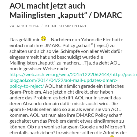
AOL macht jetzt auch
Mailinglisten „kaputt“ / DMARC
24. APRIL 2014
/
KEINE KOMMENTARE
Das gefällt mir
… Nachdem nun Yahoo die Eier hatte
einfach mal ihre DMARC Policy „scharf“ (reject) zu
schalten und sich so viel Schimpfe von aller Welt dafür
eingesammelt hat und beschuldigt wurde die
Mailinglisten „kaputt“ zu machen…. Tja, da zieht AOL
nun in gewisser Weise nach:
https://web.archive.org/web/20151222062444/http://postm
blog.aol.com/2014/04/22/aol-mail-updates-dmarc-
policy-to-reject/
AOL hat nämlich gerade ein tierisches
Spam-Problem. Also jetzt nicht direkt, eher haben
andere das Problem, es betrifft AOL nur in soweit das
deren Absenderdomain dafür missbraucht wird. Die
Spam E-Mails sehen also so aus als wenn sie von AOL
kommen. AOL hat nun also ihre DMARC Policy scharf
geschaltet um das Problem damit etwas eindämmen zu
können. Ob nun wohl so langsam Google und Microsoft
ebenfalls nachziehen? Inzwischen sollten die Admins der