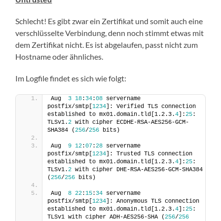
Schlecht! Es gibt zwar ein Zertifikat und somit auch eine
verschlüsselte Verbindung, denn noch stimmt etwas mit
dem Zertifikat nicht. Es ist abgelaufen, passt nicht zum
Hostname oder ähnliches.
Im Logfile findet es sich wie folgt:
Aug  
3
18
:
34
:
08
 servername 
postfix/smtp[
1234
]: Verified TLS connection 
established to mx01.domain.tld[1.2.3.
4
]:
25
: 
TLSv1.
2
 with cipher ECDHE-RSA-AES256-GCM-
SHA384 (
256
/
256
 bits)
Aug  
9
12
:
07
:
28
 servername 
postfix/smtp[
1234
]: Trusted TLS connection 
established to mx01.domain.tld[1.2.3.
4
]:
25
: 
TLSv1.
2
 with cipher DHE-RSA-AES256-GCM-SHA384 
(
256
/
256
 bits)
Aug  
8
22
:
15
:
34
 servername 
postfix/smtp[
1234
]: Anonymous TLS connection 
established to mx01.domain.tld[1.2.3.
4
]:
25
: 
TLSv1 with cipher ADH-AES256-SHA (
256
/
256