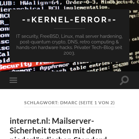
-=KERNEL-ERROR=-
IT security, FreeBSD, Linux, mail server hardening,
post-quantum crypto, DNS, retro computing &
hands-on hardware hacks. Privater Tech-Blog seit
2003.
Suchfe
Mobile-
ein-/a
Menü
ein-/ausblenden
SCHLAGWORT:
DMARC
(SEITE 1 VON 2)
internet.nl: Mailserver-
Sicherheit testen mit dem