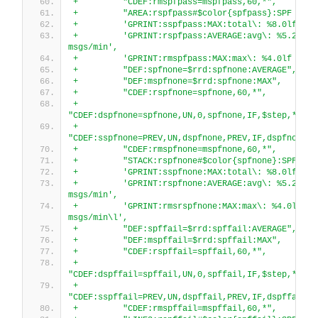
+         "CDEF:rmspfpass=mspfpass,60,*",
+         "AREA:rspfpass#$color{spfpass}:SPF pass
+         'GPRINT:sspfpass:MAX:total\: %8.0lf msg
+         'GPRINT:rspfpass:AVERAGE:avg\: %5.2lf 
msgs/min',
+         'GPRINT:rmspfpass:MAX:max\: %4.0lf msgs
+         "DEF:spfnone=$rrd:spfnone:AVERAGE",
+         "DEF:mspfnone=$rrd:spfnone:MAX",
+         "CDEF:rspfnone=spfnone,60,*",
+         
"CDEF:dspfnone=spfnone,UN,0,spfnone,IF,$step,*",
+         
"CDEF:sspfnone=PREV,UN,dspfnone,PREV,IF,dspfnone,+
+         "CDEF:rmspfnone=mspfnone,60,*",
+         "STACK:rspfnone#$color{spfnone}:SPF non
+         'GPRINT:sspfnone:MAX:total\: %8.0lf msg
+         'GPRINT:rspfnone:AVERAGE:avg\: %5.2lf 
msgs/min',
+         'GPRINT:rmsrspfnone:MAX:max\: %4.0lf 
msgs/min\l',
+         "DEF:spffail=$rrd:spffail:AVERAGE",
+         "DEF:mspffail=$rrd:spffail:MAX",
+         "CDEF:rspffail=spffail,60,*",
+         
"CDEF:dspffail=spffail,UN,0,spffail,IF,$step,*",
+         
"CDEF:sspffail=PREV,UN,dspffail,PREV,IF,dspffail,+
+         "CDEF:rmspffail=mspffail,60,*",