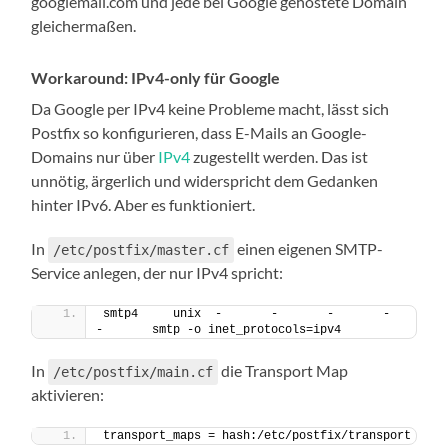
googlemail.com und jede bei Google gehostete Domain
gleichermaßen.
Workaround: IPv4-only für Google
Da Google per IPv4 keine Probleme macht, lässt sich
Postfix so konfigurieren, dass E-Mails an Google-
Domains nur über
IPv4
zugestellt werden. Das ist
unnötig, ärgerlich und widerspricht dem Gedanken
hinter IPv6. Aber es funktioniert.
In
einen eigenen SMTP-
/etc/postfix/master.cf
Service anlegen, der nur IPv4 spricht:
smtp4     unix  -       -       -       -       
-       smtp -o inet_protocols=ipv4
In
die Transport Map
/etc/postfix/main.cf
aktivieren:
transport_maps = hash:/etc/postfix/transport