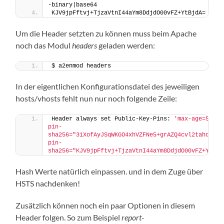
-binary|base64
KJV9jpFftvj+TjzaVtnI44aYm8DdjdO00vFZ+YtBjdA=
Um die Header setzten zu können muss beim Apache
noch das Modul
headers
geladen werden:
$ a2enmod headers
In der eigentlichen Konfigurationsdatei des jeweiligen
hosts/vhosts fehlt nun nur noch folgende Zeile:
Header always set Public-Key-Pins: 
'max-age=518400
pin-
sha256="31XofAyJSqWKGO4xhVZFNe5+grAZQ4cvl2tahddU/ME
pin-
sha256="KJV9jpFftvj+TjzaVtnI44aYm8DdjdO00vFZ+YtBjd
Hash Werte natürlich einpassen. und in dem Zuge über
HSTS nachdenken!
Zusätzlich können noch ein paar Optionen in diesem
Header folgen. So zum Beispiel
report-