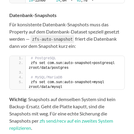
19
-12h00     
14
,0M  -  
82
,7G  -
Datenbank-Snapshots
Für konsistente Datenbank-Snapshots muss das
Property auf dem Datenbank-Dataset speziell gesetzt
werden —
friert die Datenbank
zfs-auto-snapshot
dann vor dem Snapshot kurz ein:
# PostgreSQL
zfs set com.sun:auto-snapshot=postgresql 
zroot/data/postgres
# MySQL/MariaDB
zfs set com.sun:auto-snapshot=mysql 
zroot/data/mysql
Wichtig:
Snapshots auf demselben System sind kein
Backup-Ersatz. Geht die Platte kaputt, sind die
Snapshots mit weg. Für eine echte Sicherung die
Snapshots per
zfs send/recv auf ein zweites System
replizieren
.