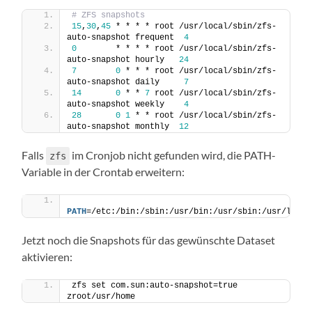
# ZFS snapshots
15
,
30
,
45
 * * * * root /usr/local/sbin/zfs-
auto-snapshot frequent  
4
0
        * * * * root /usr/local/sbin/zfs-
auto-snapshot hourly   
24
7
0
 * * * root /usr/local/sbin/zfs-
auto-snapshot daily     
7
14
0
 * * 
7
 root /usr/local/sbin/zfs-
auto-snapshot weekly    
4
28
0
1
 * * root /usr/local/sbin/zfs-
auto-snapshot monthly  
12
Falls
im Cronjob nicht gefunden wird, die PATH-
zfs
Variable in der Crontab erweitern:
PATH
=/etc:/bin:/sbin:/usr/bin:/usr/sbin:/usr/local
Jetzt noch die Snapshots für das gewünschte Dataset
aktivieren:
zfs set com.sun:auto-snapshot=true 
zroot/usr/home