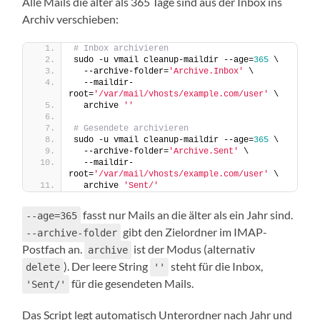
Alle Mails die älter als 365 Tage sind aus der Inbox ins
Archiv verschieben:
# Inbox archivieren
sudo -u vmail cleanup-maildir --age=
365
 \
  --archive-folder=
'Archive.Inbox'
 \
  --maildir-
root=
'/var/mail/vhosts/example.com/user'
 \
  archive 
''
# Gesendete archivieren
sudo -u vmail cleanup-maildir --age=
365
 \
  --archive-folder=
'Archive.Sent'
 \
  --maildir-
root=
'/var/mail/vhosts/example.com/user'
 \
  archive 
'Sent/'
fasst nur Mails an die älter als ein Jahr sind.
--age=365
gibt den Zielordner im IMAP-
--archive-folder
Postfach an.
ist der Modus (alternativ
archive
). Der leere String
steht für die Inbox,
delete
''
für die gesendeten Mails.
'Sent/'
Das Script legt automatisch Unterordner nach Jahr und