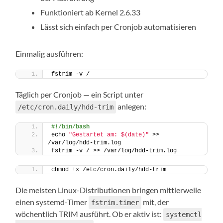
Funktioniert ab Kernel 2.6.33
Lässt sich einfach per Cronjob automatisieren
Einmalig ausführen:
fstrim -v /
Täglich per Cronjob — ein Script unter
anlegen:
/etc/cron.daily/hdd-trim
#!/bin/bash
echo 
"Gestartet am: $(date)"
 >> 
/var/log/hdd-trim.log
fstrim -v / >> /var/log/hdd-trim.log
chmod +x /etc/cron.daily/hdd-trim
Die meisten Linux-Distributionen bringen mittlerweile
einen systemd-Timer
mit, der
fstrim.timer
wöchentlich TRIM ausführt. Ob er aktiv ist:
systemctl