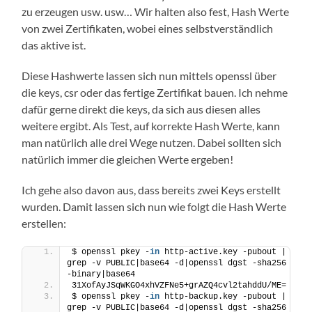
zu erzeugen usw. usw… Wir halten also fest, Hash Werte
von zwei Zertifikaten, wobei eines selbstverständlich
das aktive ist.
Diese Hashwerte lassen sich nun mittels openssl über
die keys, csr oder das fertige Zertifikat bauen. Ich nehme
dafür gerne direkt die keys, da sich aus diesen alles
weitere ergibt. Als Test, auf korrekte Hash Werte, kann
man natürlich alle drei Wege nutzen. Dabei sollten sich
natürlich immer die gleichen Werte ergeben!
Ich gehe also davon aus, dass bereits zwei Keys erstellt
wurden. Damit lassen sich nun wie folgt die Hash Werte
erstellen:
$ openssl pkey -
in
 http-active.key -pubout | 
grep -v PUBLIC|base64 -d|openssl dgst -sha256 
-binary|base64
31XofAyJSqWKGO4xhVZFNe5+grAZQ4cvl2tahddU/ME=
$ openssl pkey -
in
 http-backup.key -pubout | 
grep -v PUBLIC|base64 -d|openssl dgst -sha256 