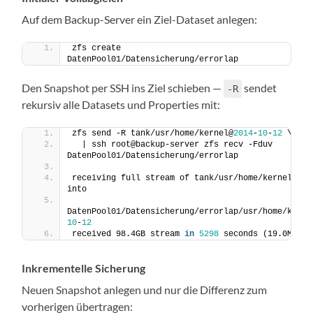
Auf dem Backup-Server ein Ziel-Dataset anlegen:
zfs create 
DatenPool01/Datensicherung/errorlap
Den Snapshot per SSH ins Ziel schieben —
sendet
-R
rekursiv alle Datasets und Properties mit:
zfs send -R tank/usr/home/kernel@
2014
-
10
-
12
 \
  | ssh root@backup-server zfs recv -Fduv 
DatenPool01/Datensicherung/errorlap
receiving full stream of tank/usr/home/kernel@
201
into
DatenPool01/Datensicherung/errorlap/usr/home/kerne
10
-
12
received 98.4GB stream 
in
5298
 seconds (19.0MB/se
Inkrementelle Sicherung
Neuen Snapshot anlegen und nur die Differenz zum
vorherigen übertragen: