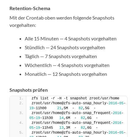
Retention-Schema
Mit der Crontab oben werden folgende Snapshots
vorgehalten:
Alle 15 Minuten — 4 Snapshots vorgehalten
Stündlich — 24 Snapshots vorgehalten
Täglich — 7 Snapshots vorgehalten
Wöchentlich — 4 Snapshots vorgehalten
Monatlich — 12 Snapshots vorgehalten
Snapshots prüfen
zfs list -r -H -t snapshot zroot/usr/home
zroot/usr/home@zfs-auto-snap_hourly-
2016
-
05
-
19
-11h00     
21
,5M  -  
82
,5G  -
zroot/usr/home@zfs-auto-snap_frequent-
2016
-
05
-
19
-11h30   
14
,6M  -  
82
,6G  -
zroot/usr/home@zfs-auto-snap_frequent-
2016
-
05
-
19
-11h45   
13
,3M  -  
82
,6G  -
zroot/usr/home@zfs-auto-snap_hourly-
2016
-
05
-