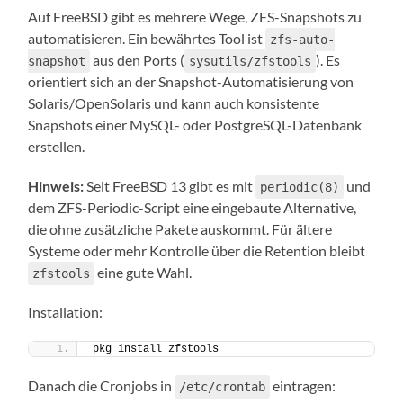
Auf FreeBSD gibt es mehrere Wege, ZFS-Snapshots zu
automatisieren. Ein bewährtes Tool ist
zfs-auto-
aus den Ports (
). Es
snapshot
sysutils/zfstools
orientiert sich an der Snapshot-Automatisierung von
Solaris/OpenSolaris und kann auch konsistente
Snapshots einer MySQL- oder PostgreSQL-Datenbank
erstellen.
Hinweis:
Seit FreeBSD 13 gibt es mit
und
periodic(8)
dem ZFS-Periodic-Script eine eingebaute Alternative,
die ohne zusätzliche Pakete auskommt. Für ältere
Systeme oder mehr Kontrolle über die Retention bleibt
eine gute Wahl.
zfstools
Installation:
pkg install zfstools
Danach die Cronjobs in
eintragen:
/etc/crontab