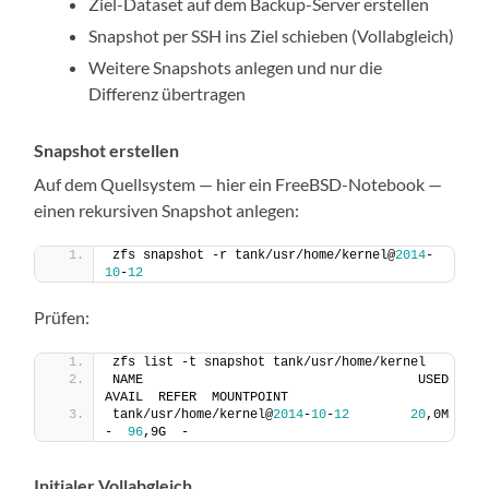
Ziel-Dataset auf dem Backup-Server erstellen
Snapshot per SSH ins Ziel schieben (Vollabgleich)
Weitere Snapshots anlegen und nur die
Differenz übertragen
Snapshot erstellen
Auf dem Quellsystem — hier ein FreeBSD-Notebook —
einen rekursiven Snapshot anlegen:
zfs snapshot -r tank/usr/home/kernel@
2014
-
10
-
12
Prüfen:
zfs list -t snapshot tank/usr/home/kernel
NAME                                    USED  
AVAIL  REFER  MOUNTPOINT
tank/usr/home/kernel@
2014
-
10
-
12
20
,0M      
-  
96
,9G  -
Initialer Vollabgleich