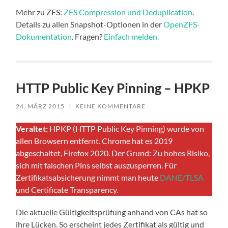
Mehr zu ZFS:
ZFS Compression und Deduplication
.
Details zu allen Snapshot-Optionen in der
OpenZFS-
Dokumentation
. Fragen?
Einfach melden.
HTTP Public Key Pinning – HPKP
24. MÄRZ 2015
/
KEINE KOMMENTARE
Veraltet:
HPKP (HTTP Public Key Pinning) wurde von
allen Browsern entfernt. Chrome hat es 2019
abgeschaltet, Firefox 2020. Der Grund: Zu hohes Risiko,
sich mit falschen Pins selbst auszusperren. Für
Zertifikatsabsicherung nimmt man heute
DANE/TLSA
und Certificate Transparency.
Die aktuelle Gültigkeitsprüfung anhand von CAs hat so
ihre Lücken. So erscheint jedes Zertifikat als gültig und