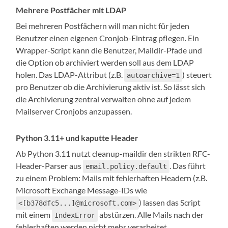
Mehrere Postfächer mit LDAP
Bei mehreren Postfächern will man nicht für jeden
Benutzer einen eigenen Cronjob-Eintrag pflegen. Ein
Wrapper-Script kann die Benutzer, Maildir-Pfade und
die Option ob archiviert werden soll aus dem LDAP
holen. Das LDAP-Attribut (z.B.
) steuert
autoarchive=1
pro Benutzer ob die Archivierung aktiv ist. So lässt sich
die Archivierung zentral verwalten ohne auf jedem
Mailserver Cronjobs anzupassen.
Python 3.11+ und kaputte Header
Ab Python 3.11 nutzt cleanup-maildir den strikten RFC-
Header-Parser aus
. Das führt
email.policy.default
zu einem Problem: Mails mit fehlerhaften Headern (z.B.
Microsoft Exchange Message-IDs wie
) lassen das Script
<[b378dfc5...]@microsoft.com>
mit einem
abstürzen. Alle Mails nach der
IndexError
fehlerhaften werden nicht mehr verarbeitet.