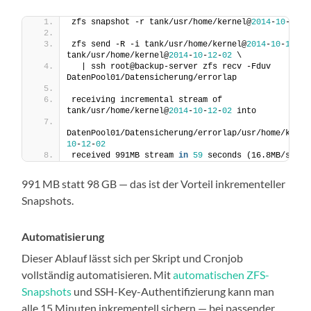
zfs snapshot -r tank/usr/home/kernel@
2014
-
10
-
12
-
0
zfs send -R -i tank/usr/home/kernel@
2014
-
10
-
12
tank/usr/home/kernel@
2014
-
10
-
12
-
02
 \
  | ssh root@backup-server zfs recv -Fduv 
DatenPool01/Datensicherung/errorlap
receiving incremental stream of 
tank/usr/home/kernel@
2014
-
10
-
12
-
02
 into
DatenPool01/Datensicherung/errorlap/usr/home/kerne
10
-
12
-
02
received 991MB stream 
in
59
 seconds (16.8MB/sec)
991 MB statt 98 GB — das ist der Vorteil inkrementeller
Snapshots.
Automatisierung
Dieser Ablauf lässt sich per Skript und Cronjob
vollständig automatisieren. Mit
automatischen ZFS-
Snapshots
und SSH-Key-Authentifizierung kann man
alle 15 Minuten inkrementell sichern — bei passender