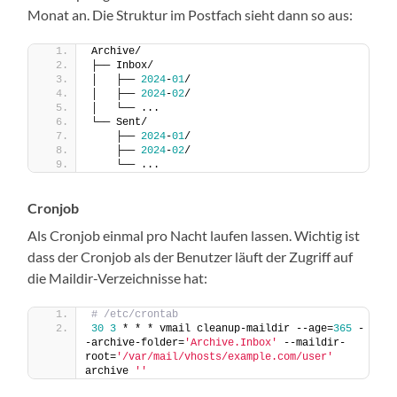
Monat an. Die Struktur im Postfach sieht dann so aus:
Archive/
├── Inbox/
│   ├── 
2024
-
01
/
│   ├── 
2024
-
02
/
│   └── ...
└── Sent/
    ├── 
2024
-
01
/
    ├── 
2024
-
02
/
    └── ...
Cronjob
Als Cronjob einmal pro Nacht laufen lassen. Wichtig ist
dass der Cronjob als der Benutzer läuft der Zugriff auf
die Maildir-Verzeichnisse hat:
# /etc/crontab
30
3
 * * * vmail cleanup-maildir --age=
365
 -
-archive-folder=
'Archive.Inbox'
 --maildir-
root=
'/var/mail/vhosts/example.com/user'
archive 
''