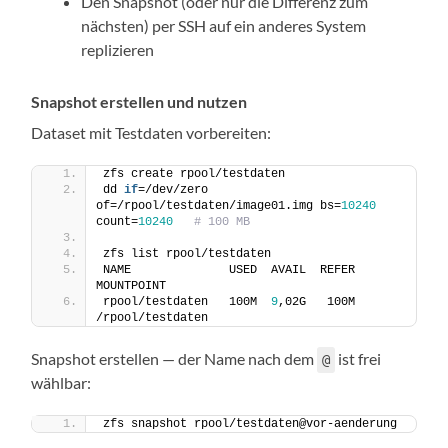
Den Snapshot (oder nur die Differenz zum
nächsten) per SSH auf ein anderes System
replizieren
Snapshot erstellen und nutzen
Dataset mit Testdaten vorbereiten:
zfs create rpool/testdaten
dd 
if
=/dev/zero 
of=/rpool/testdaten/image01.img bs=
10240
count=
10240
# 100 MB
zfs list rpool/testdaten
NAME              USED  AVAIL  REFER  
MOUNTPOINT
rpool/testdaten   100M  
9
,02G   100M  
/rpool/testdaten
Snapshot erstellen — der Name nach dem
ist frei
@
wählbar:
zfs snapshot rpool/testdaten@vor-aenderung