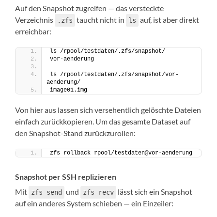
Auf den Snapshot zugreifen — das versteckte
Verzeichnis
taucht nicht in
auf, ist aber direkt
.zfs
ls
erreichbar:
ls /rpool/testdaten/.zfs/snapshot/
vor-aenderung
ls /rpool/testdaten/.zfs/snapshot/vor-
aenderung/
image01.img
Von hier aus lassen sich versehentlich gelöschte Dateien
einfach zurückkopieren. Um das gesamte Dataset auf
den Snapshot-Stand zurückzurollen:
zfs rollback rpool/testdaten@vor-aenderung
Snapshot per SSH replizieren
Mit
und
lässt sich ein Snapshot
zfs send
zfs recv
auf ein anderes System schieben — ein Einzeiler: