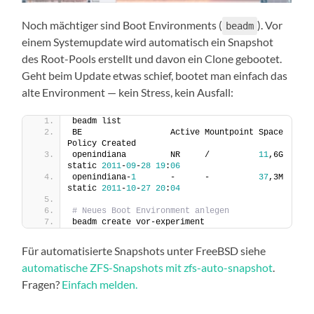
Noch mächtiger sind Boot Environments (
). Vor
beadm
einem Systemupdate wird automatisch ein Snapshot
des Root-Pools erstellt und davon ein Clone gebootet.
Geht beim Update etwas schief, bootet man einfach das
alte Environment — kein Stress, kein Ausfall:
beadm list
BE                  Active Mountpoint Space  
Policy Created
openindiana         NR     /          
11
,6G  
static 
2011
-
09
-
28
19
:
06
openindiana-
1
       -      -          
37
,3M  
static 
2011
-
10
-
27
20
:
04
# Neues Boot Environment anlegen
beadm create vor-experiment
Für automatisierte Snapshots unter FreeBSD siehe
automatische ZFS-Snapshots mit zfs-auto-snapshot
.
Fragen?
Einfach melden.