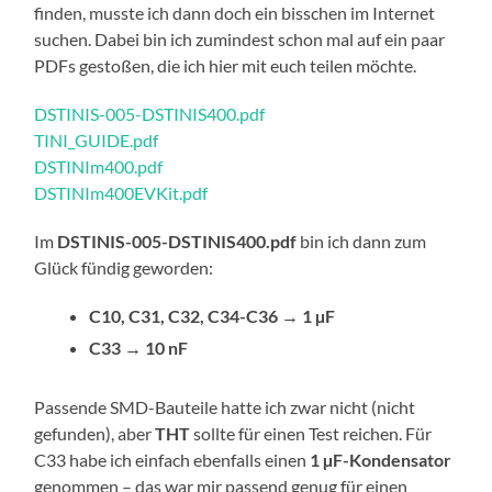
finden, musste ich dann doch ein bisschen im Internet
suchen. Dabei bin ich zumindest schon mal auf ein paar
PDFs gestoßen, die ich hier mit euch teilen möchte.
DSTINIS-005-DSTINIS400.pdf
TINI_GUIDE.pdf
DSTINIm400.pdf
DSTINIm400EVKit.pdf
Im
DSTINIS-005-DSTINIS400.pdf
bin ich dann zum
Glück fündig geworden:
C10, C31, C32, C34-C36
→
1 µF
C33
→
10 nF
Passende SMD-Bauteile hatte ich zwar nicht (nicht
gefunden), aber
THT
sollte für einen Test reichen. Für
C33 habe ich einfach ebenfalls einen
1 µF-Kondensator
genommen – das war mir passend genug für einen