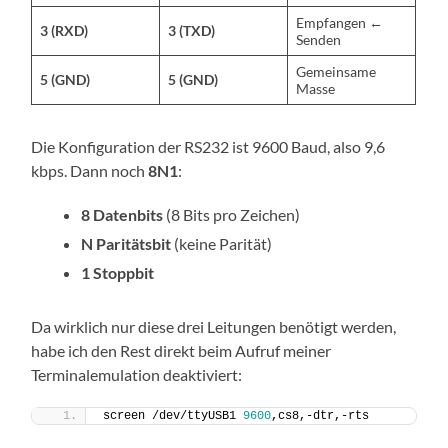
Empfangen ←
3 (RXD)
3 (TXD)
Senden
Gemeinsame
5 (GND)
5 (GND)
Masse
Die Konfiguration der RS232 ist 9600 Baud, also 9,6
kbps. Dann noch
8N1
:
8 Datenbits
(8 Bits pro Zeichen)
N Paritätsbit
(keine Parität)
1 Stoppbit
Da wirklich nur diese drei Leitungen benötigt werden,
habe ich den Rest direkt beim Aufruf meiner
Terminalemulation deaktiviert:
screen /dev/ttyUSB1 
9600
,cs8,-dtr,-rts