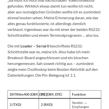
„da muss ich noch mal nachschauen“-Elektronikkiste
gefunden. Wirklich etwas damit tun wollte ich nicht,
aber aus nostalgischen Gründen wollte ich es zumindest
einmal booten sehen. Meine Erinnerung daran, wie das
alles genau funktionierte, ist allerdings ziemlich
verblasst. Irgendwas war da mit einer der beiden RS232-
Schnittstellen und einem Terminalprogramm … also los.
Die mit
Loader – Serial 0
beschriftete RS232-
Schnittstelle war es, meine ich. Also habe ich mein
Breakout-Board angeschlossen und ein bisschen
herumgemessen. Sah soweit richtig aus – zumindest
zeigte mein Oszilloskop beim Booten Aktivität auf den
Datenleitungen. Die Pin-Belegung ist 1:1.
DSTINIm400 (DB9, DCE)
PC (DB9, DTE)
Funktion
Senden →
2 (TXD)
2 (RXD)
Empfangen