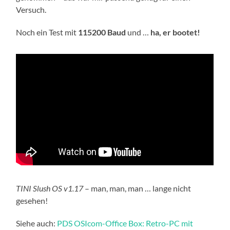
Versuch.
Noch ein Test mit
115200 Baud
und …
ha, er bootet!
TINI Slush OS v1.17
– man, man, man … lange nicht
gesehen!
Siehe auch:
PDS OSIcom-Office Box: Retro-PC mit