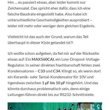
Hm … es passiert etwas, aber leider kommt nur
Zeichensalat. Das spricht eher dafür, dass ich eine
falsche Baudrate eingestellt habe. Also habe ich
unterschiedliche Geschwindigkeiten ausprobiert –
leider mit mehr oder weniger dem gleichen Ergebnis.
Vielleicht ist das auch der Grund, warum das Teil
überhaupt in dieser Kiste gelandet ist?!
Ich wollte schon aufgeben, da fiel mir auf der Rückseite
etwas auf: Ein
MAX560CAI
, ein Low-Dropout-Voltage-
Regulator. In seiner direkten Nachbarschaft fehlen zwei
Kondensatoren –
C33
und
C34
. Klingt so, als wenn dort
ein Keramik- oder Tantal-Kondensator für 10V und
irgendwas zwischen
1 µF bis 10 µF
hingehört. Und das
könnte durchaus problematisch sein, denn einige
Leitungen führen direkt bis zur RS232-Schnittstelle.