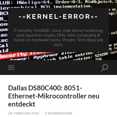
-=KERNEL-ERROR=-
IT security, FreeBSD, Linux, mail server hardening,
post-quantum crypto, DNS, retro computing &
hands-on hardware hacks. Privater Tech-Blog seit
2003.
Suchfe
Mobile-
ein-/a
Menü
ein-/ausblenden
Dallas DS80C400: 8051-
Ethernet-Mikrocontroller neu
entdeckt
18. FEBRUAR 2025
/
2 KOMMENTARE