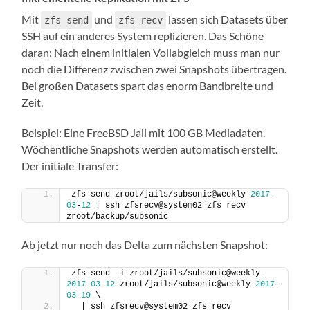
Mit
und
lassen sich Datasets über
zfs send
zfs recv
SSH auf ein anderes System replizieren. Das Schöne
daran: Nach einem initialen Vollabgleich muss man nur
noch die Differenz zwischen zwei Snapshots übertragen.
Bei großen Datasets spart das enorm Bandbreite und
Zeit.
Beispiel: Eine FreeBSD Jail mit 100 GB Mediadaten.
Wöchentliche Snapshots werden automatisch erstellt.
Der initiale Transfer:
zfs send zroot/jails/subsonic@weekly-
2017
-
03
-
12
 | ssh zfsrecv@system02 zfs recv 
zroot/backup/subsonic
Ab jetzt nur noch das Delta zum nächsten Snapshot:
zfs send -i zroot/jails/subsonic@weekly-
2017
-
03
-
12
 zroot/jails/subsonic@weekly-
2017
-
03
-
19
 \
  | ssh zfsrecv@system02 zfs recv 