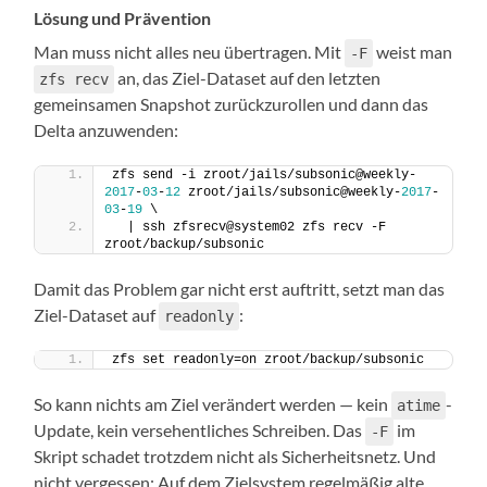
Lösung und Prävention
Man muss nicht alles neu übertragen. Mit
weist man
-F
an, das Ziel-Dataset auf den letzten
zfs recv
gemeinsamen Snapshot zurückzurollen und dann das
Delta anzuwenden:
zfs send -i zroot/jails/subsonic@weekly-
2017
-
03
-
12
 zroot/jails/subsonic@weekly-
2017
-
03
-
19
 \
  | ssh zfsrecv@system02 zfs recv -F 
zroot/backup/subsonic
Damit das Problem gar nicht erst auftritt, setzt man das
Ziel-Dataset auf
:
readonly
zfs set readonly=on zroot/backup/subsonic
So kann nichts am Ziel verändert werden — kein
-
atime
Update, kein versehentliches Schreiben. Das
im
-F
Skript schadet trotzdem nicht als Sicherheitsnetz. Und
nicht vergessen: Auf dem Zielsystem regelmäßig alte