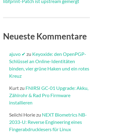
libfprint-Patch ist upstream gemergt
Neueste Kommentare
ajuvo ✔
zu
Keyoxide: den OpenPGP-
Schlüssel an Online-Identitäten
binden, vier grüne Haken und ein rotes
Kreuz
Kurt
zu
FNIRSI GC-01 Upgrade: Akku,
Zählrohr & Rad Pro Firmware
installieren​
Seiichi Horie
zu
NEXT Biometrics NB-
2033-U: Reverse Engineering eines
Fingerabdrucklesers für Linux