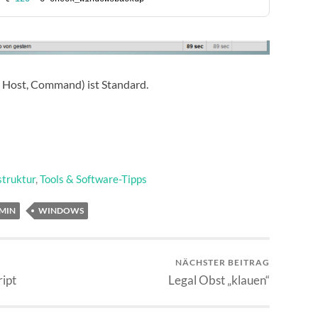
e, Host, Command) ist Standard.
struktur
,
Tools & Software-Tipps
MIN
WINDOWS
NÄCHSTER BEITRAG
ipt
Legal Obst „klauen“