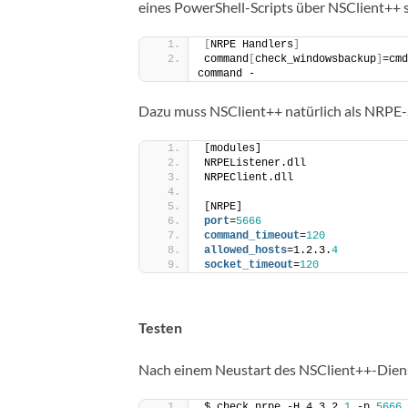
eines PowerShell-Scripts über NSClient++ 
[
NRPE Handlers
]
command
[
check_windowsbackup
]
=cmd
command -
Dazu muss NSClient++ natürlich als NRPE-S
[modules]
NRPEListener.dll
NRPEClient.dll
[NRPE]
port
=
5666
command_timeout
=
120
allowed_hosts
=1.2.3.
4
socket_timeout
=
120
Testen
Nach einem Neustart des NSClient++-Dien
$ check_nrpe -H 4.3.2.
1
 -p 
5666
 