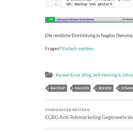
OK: Backup von gestern
Die restliche Einrichtung in Nagios (Servic
Fragen?
Einfach melden.
Kernel-Error-Blog
,
Self-Hosting & Infra
BACKUP
NAGIOS
SERVER
SYSAD
VORHERIGER BEITRAG
EGBG Anti-Telemarketing Gegenwehrskr