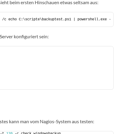
sieht beim ersten Hinschauen etwas seltsam aus:
 /c echo C:\scripte\backuptest.ps1 | powershell.exe -
erver konfiguriert sein:
stes kann man vom Nagios-System aus testen:
-t 
120
 -c check_windowsbackup