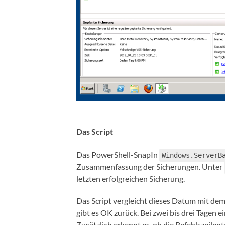
Das Script
Das PowerShell-SnapIn
Windows.ServerB
Zusammenfassung der Sicherungen. Unter
letzten erfolgreichen Sicherung.
Das Script vergleicht dieses Datum mit dem 
gibt es OK zurück. Bei zwei bis drei Tagen 
Zusätzlich erkennt es, ob die Befehlszeilent