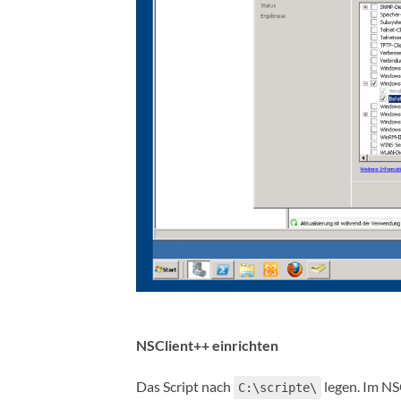
NSClient++ einrichten
Das Script nach
legen. Im NS
C:\scripte\