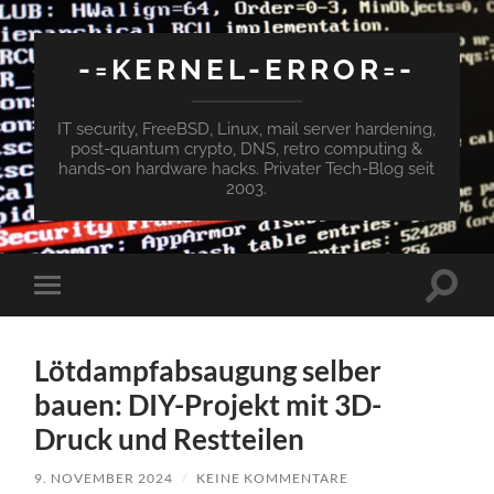
-=KERNEL-ERROR=-
IT security, FreeBSD, Linux, mail server hardening,
post-quantum crypto, DNS, retro computing &
hands-on hardware hacks. Privater Tech-Blog seit
2003.
Suchfe
Mobile-
ein-/a
Menü
ein-/ausblenden
Lötdampfabsaugung selber
bauen: DIY-Projekt mit 3D-
Druck und Restteilen​
9. NOVEMBER 2024
/
KEINE KOMMENTARE