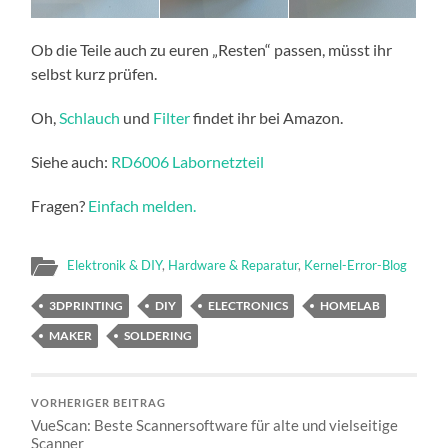
Ob die Teile auch zu euren „Resten“ passen, müsst ihr
selbst kurz prüfen.
Oh,
Schlauch
und
Filter
findet ihr bei Amazon.
Siehe auch:
RD6006 Labornetzteil
Fragen?
Einfach melden.
Elektronik & DIY
,
Hardware & Reparatur
,
Kernel-Error-Blog
3DPRINTING
DIY
ELECTRONICS
HOMELAB
MAKER
SOLDERING
VORHERIGER BEITRAG
VueScan: Beste Scannersoftware für alte und vielseitige
Scanner