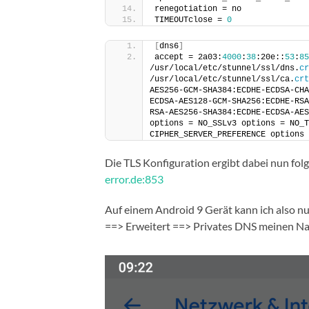
renegotiation = no
TIMEOUTclose = 
0
[
dns6
]
accept = 2a03:
4000
:
38
:20e::
53
:
85
/usr/local/etc/stunnel/ssl/dns.
cr
/usr/local/etc/stunnel/ssl/ca.
crt
AES256-GCM-SHA384:ECDHE-ECDSA-CHA
ECDSA-AES128-GCM-SHA256:ECDHE-RSA
RSA-AES256-SHA384:ECDHE-ECDSA-AES
options = NO_SSLv3 options = NO_T
CIPHER_SERVER_PREFERENCE options 
Die TLS Konfiguration ergibt dabei nun fol
error.de:853
Auf einem Android 9 Gerät kann ich also n
==> Erweitert ==> Privates DNS meinen Na