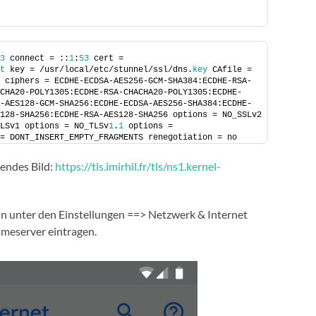
3
 connect = ::
1
:
53
 cert = 
t
 key = /usr/local/etc/stunnel/ssl/dns.
key
 CAfile = 
 ciphers = ECDHE-ECDSA-AES256-GCM-SHA384:ECDHE-RSA-
CHA20-POLY1305:ECDHE-RSA-CHACHA20-POLY1305:ECDHE-
-AES128-GCM-SHA256:ECDHE-ECDSA-AES256-SHA384:ECDHE-
128-SHA256:ECDHE-RSA-AES128-SHA256 options = NO_SSLv2 
LSv1 options = NO_TLSv
1
.
1
 options = 
= DONT_INSERT_EMPTY_FRAGMENTS renegotiation = no 
gendes Bild:
https://tls.imirhil.fr/tls/ns1.kernel-
un unter den Einstellungen ==> Netzwerk & Internet
meserver eintragen.