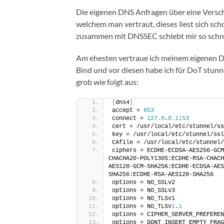
Die eigenen DNS Anfragen über eine Versch
welchem man vertraut, dieses liest sich sch
zusammen mit DNSSEC schiebt mir so schnel
Am ehesten vertraue ich meinem eigenen DNS
Bind und vor diesen habe ich für DoT stunne
grob wie folgt aus:
[
dns4
]
accept = 
853
connect = 
127.0
.
0.1
:
53
cert = /usr/local/etc/stunnel/ss
key = /usr/local/etc/stunnel/ssl
CAfile = /usr/local/etc/stunnel/
ciphers = ECDHE-ECDSA-AES256-GCM
CHACHA20-POLY1305:ECDHE-RSA-CHACH
AES128-GCM-SHA256:ECDHE-ECDSA-AES
SHA256:ECDHE-RSA-AES128-SHA256
options = NO_SSLv2
options = NO_SSLv3
options = NO_TLSv1
options = NO_TLSv
1
.
1
options = CIPHER_SERVER_PREFEREN
options = DONT_INSERT_EMPTY_FRAG