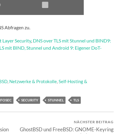
NS Abfragen zu.
 Layer Security
,
DNS over TLS mit Stunnel und BIND9:
S mit BIND, Stunnel und Android 9: Eigener DoT-
 BSD
,
Netzwerke & Protokolle
,
Self-Hosting &
NFOSEC
SECURITY
STUNNEL
TLS
NÄCHSTER BEITRAG
sion
GhostBSD und FreeBSD: GNOME-Keyring