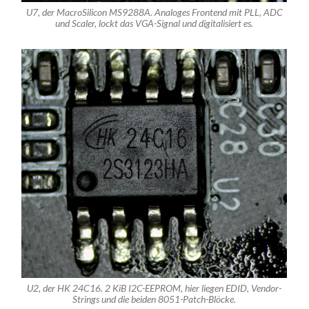
U7, der MacroSilicon MS9288A. Analoges Frontend mit PLL, ADC
und Scaler, lockt das VGA-Signal und digitalisiert es.
U2, der HK 24C16. 2 KiB I2C-EEPROM, hier liegen EDID, Vendor-
Strings und die beiden 8051-Patch-Blöcke.