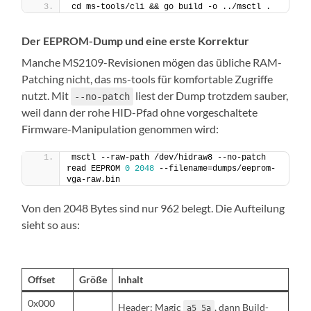
cd ms-tools/cli && go build -o ../msctl .
Der EEPROM-Dump und eine erste Korrektur
Manche MS2109-Revisionen mögen das übliche RAM-
Patching nicht, das ms-tools für komfortable Zugriffe
nutzt. Mit
liest der Dump trotzdem sauber,
--no-patch
weil dann der rohe HID-Pfad ohne vorgeschaltete
Firmware-Manipulation genommen wird:
msctl --raw-path /dev/hidraw8 --no-patch 
read EEPROM 
0
2048
 --filename=dumps/eeprom-
vga-raw.bin
Von den 2048 Bytes sind nur 962 belegt. Die Aufteilung
sieht so aus:
Offset
Größe
Inhalt
0x000
Header: Magic
, dann Build-
a5 5a