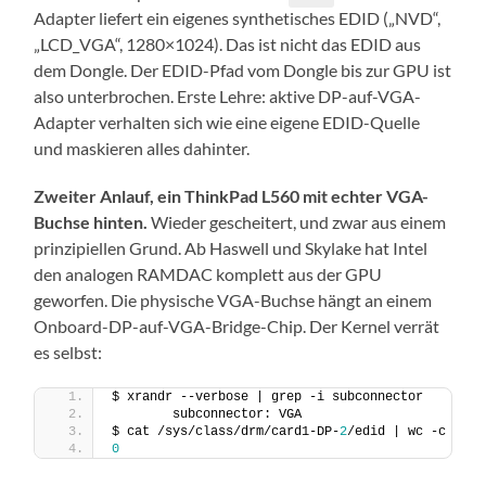
Adapter liefert ein eigenes synthetisches EDID („NVD“,
„LCD_VGA“, 1280×1024). Das ist nicht das EDID aus
dem Dongle. Der EDID-Pfad vom Dongle bis zur GPU ist
also unterbrochen. Erste Lehre: aktive DP-auf-VGA-
Adapter verhalten sich wie eine eigene EDID-Quelle
und maskieren alles dahinter.
Zweiter Anlauf, ein ThinkPad L560 mit echter VGA-
Buchse hinten.
Wieder gescheitert, und zwar aus einem
prinzipiellen Grund. Ab Haswell und Skylake hat Intel
den analogen RAMDAC komplett aus der GPU
geworfen. Die physische VGA-Buchse hängt an einem
Onboard-DP-auf-VGA-Bridge-Chip. Der Kernel verrät
es selbst:
$ xrandr --verbose | grep -i subconnector
        subconnector: VGA
$ cat /sys/class/drm/card1-DP-
2
/edid | wc -c
0