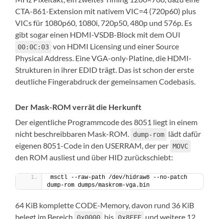
CTA-861-Extension mit nativem VIC=4 (720p60) plus
VICs für 1080p60, 1080i, 720p50, 480p und 576p. Es
gibt sogar einen HDMI-VSDB-Block mit dem OUI
von HDMI Licensing und einer Source
00:0C:03
Physical Address. Eine VGA-only-Platine, die HDMI-
Strukturen in ihrer EDID trägt. Das ist schon der erste
deutliche Fingerabdruck der gemeinsamen Codebasis.
Der Mask-ROM verrät die Herkunft
Der eigentliche Programmcode des 8051 liegt in einem
nicht beschreibbaren Mask-ROM.
lädt dafür
dump-rom
eigenen 8051-Code in den USERRAM, der per
MOVC
den ROM ausliest und über HID zurückschiebt:
msctl --raw-path /dev/hidraw8 --no-patch 
dump-rom dumps/maskrom-vga.bin
64 KiB komplette CODE-Memory, davon rund 36 KiB
belegt im Bereich
bis
und weitere 12
0x0000
0x8FFF