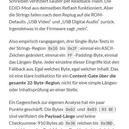
Schreiben verifiziert sauber per Readback-Hash. Die
EDID-Mod aus demselben Reflash funktioniert. Aber
die Strings fallen nach dem Replug auf die ROM-
Defaults „USB Video“ und „USB Digital Audio“ zurück.
Irgendetwas in der Firmware sagt „nein“.
Also empirisch rangegangen, drei Single-Byte-Tests in
der Strings-Region
bis
: einmal ein ASCII-
0x10
0x2F
Zeichen geändert, einmal ein
-Padding-Byte, einmal
FF
das Längen-Byte. Jeder einzelne dieser Eingriffe löst den
Fallback aus. Egal welches Byte, egal welcher Inhalt. Das
ist eine klare Indikation für ein
Content-Gate über die
gesamte 32-Byte-Region
, nicht für eine simple Längen-
oder Inhaltsprüfung an einer Stelle.
Ein Gegencheck zur eigenen Analyse hat ein paar
Punkte geschärft. Die Bytes
und
(
)
0x02
0x03
03 8E
sind verifiziert die
Payload-Länge
und keine
Checksumme: 910 Bytes ab
reichen bis
,
0x30
0x3BD