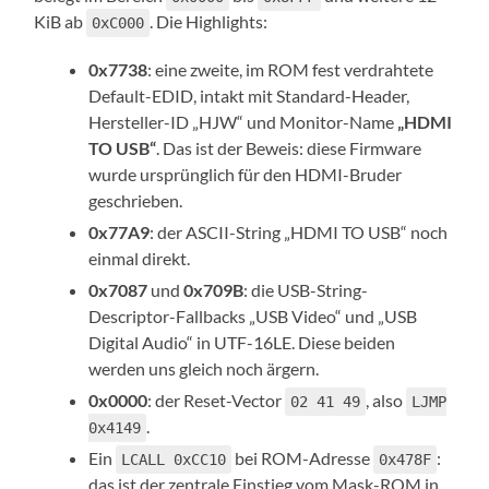
KiB ab
. Die Highlights:
0xC000
0x7738
: eine zweite, im ROM fest verdrahtete
Default-EDID, intakt mit Standard-Header,
Hersteller-ID „HJW“ und Monitor-Name
„HDMI
TO USB“
. Das ist der Beweis: diese Firmware
wurde ursprünglich für den HDMI-Bruder
geschrieben.
0x77A9
: der ASCII-String „HDMI TO USB“ noch
einmal direkt.
0x7087
und
0x709B
: die USB-String-
Descriptor-Fallbacks „USB Video“ und „USB
Digital Audio“ in UTF-16LE. Diese beiden
werden uns gleich noch ärgern.
0x0000
: der Reset-Vector
, also
02 41 49
LJMP
.
0x4149
Ein
bei ROM-Adresse
:
LCALL 0xCC10
0x478F
das ist der zentrale Einstieg vom Mask-ROM in