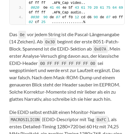
6f ff ff   .AFN_Cap video..
0020
  0e 
41
46
 4e 5f 
43
61
70
20
61
75
64
69
6f ff ff   .AFN_Cap audio..
0030
90
 de 
07
 ef f0 
12
 cd d6 
90
 de 
07
 e0 ff 
02
 cf 
25
   ...............%
Das
vor jedem String ist die Pascal-Längenangabe
0e
(14 Zeichen). Ab
beginnt der erste 8051-Patch-
0x30
Block. Spannend ist die EDID-Sektion ab
. Mein
0x07A
erster Analyse-Versuch ging davon aus, der klassische
EDID-Header
sei
00 FF FF FF FF FF FF 00
wegoptimiert und werde erst zur Laufzeit ergänzt. Das
war falsch. Nach dem Mask-ROM-Dump und einem
genaueren Blick steht der Header sauber im EEPROM.
Solche Korrektur-Momente sind mir lieber als ein zu
glattes Narrativ, also schreibe ich sie hier auch hin.
Die EDID selbst enthält einen Monitor-Namen
(EDID-Descriptor mit Tag
), als
MACROSILICON
0xFC
erstes Detailed-Timing 1280×720 bei 60 Hz mit 74,25
MHz Pixeltakt, ein zweites Timing 1280×768, dazu eine