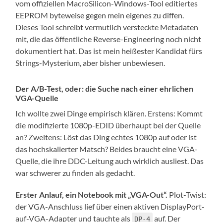
vom offiziellen MacroSilicon-Windows-Tool editiertes
EEPROM byteweise gegen mein eigenes zu diffen.
Dieses Tool schreibt vermutlich versteckte Metadaten
mit, die das öffentliche Reverse-Engineering noch nicht
dokumentiert hat. Das ist mein heißester Kandidat fürs
Strings-Mysterium, aber bisher unbewiesen.
Der A/B-Test, oder: die Suche nach einer ehrlichen
VGA-Quelle
Ich wollte zwei Dinge empirisch klären. Erstens: Kommt
die modifizierte 1080p-EDID überhaupt bei der Quelle
an? Zweitens: Löst das Ding echtes 1080p auf oder ist
das hochskalierter Matsch? Beides braucht eine VGA-
Quelle, die ihre DDC-Leitung auch wirklich ausliest. Das
war schwerer zu finden als gedacht.
Erster Anlauf, ein Notebook mit „VGA-Out“.
Plot-Twist:
der VGA-Anschluss lief über einen aktiven DisplayPort-
auf-VGA-Adapter und tauchte als
auf. Der
DP-4