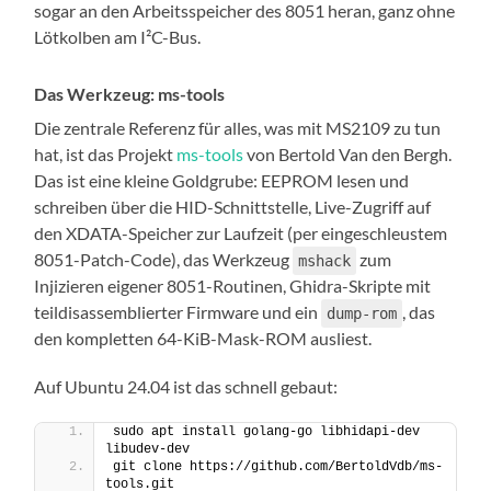
sogar an den Arbeitsspeicher des 8051 heran, ganz ohne
Lötkolben am I²C-Bus.
Das Werkzeug: ms-tools
Die zentrale Referenz für alles, was mit MS2109 zu tun
hat, ist das Projekt
ms-tools
von Bertold Van den Bergh.
Das ist eine kleine Goldgrube: EEPROM lesen und
schreiben über die HID-Schnittstelle, Live-Zugriff auf
den XDATA-Speicher zur Laufzeit (per eingeschleustem
8051-Patch-Code), das Werkzeug
zum
mshack
Injizieren eigener 8051-Routinen, Ghidra-Skripte mit
teildisassemblierter Firmware und ein
, das
dump-rom
den kompletten 64-KiB-Mask-ROM ausliest.
Auf Ubuntu 24.04 ist das schnell gebaut:
sudo apt install golang-go libhidapi-dev 
libudev-dev
git clone https://github.com/BertoldVdb/ms-
tools.git