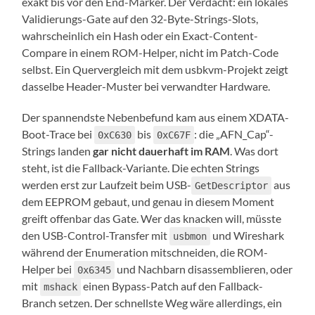
exakt bis vor den End-Marker. Der Verdacht: ein lokales
Validierungs-Gate auf den 32-Byte-Strings-Slots,
wahrscheinlich ein Hash oder ein Exact-Content-
Compare in einem ROM-Helper, nicht im Patch-Code
selbst. Ein Quervergleich mit dem usbkvm-Projekt zeigt
dasselbe Header-Muster bei verwandter Hardware.
Der spannendste Nebenbefund kam aus einem XDATA-
Boot-Trace bei
bis
: die „AFN_Cap“-
0xC630
0xC67F
Strings landen
gar nicht dauerhaft im RAM
. Was dort
steht, ist die Fallback-Variante. Die echten Strings
werden erst zur Laufzeit beim USB-
aus
GetDescriptor
dem EEPROM gebaut, und genau in diesem Moment
greift offenbar das Gate. Wer das knacken will, müsste
den USB-Control-Transfer mit
und Wireshark
usbmon
während der Enumeration mitschneiden, die ROM-
Helper bei
und Nachbarn disassemblieren, oder
0x6345
mit
einen Bypass-Patch auf den Fallback-
mshack
Branch setzen. Der schnellste Weg wäre allerdings, ein