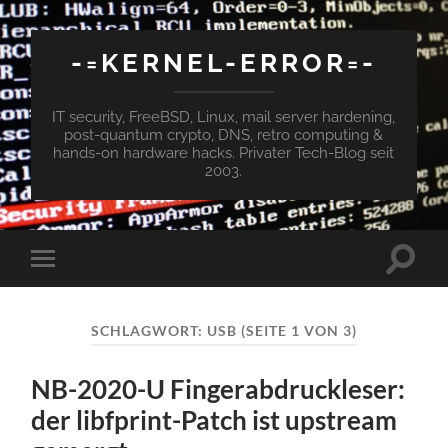
-=KERNEL-ERROR=-
IT security, FreeBSD, Linux, mail server hardening,
post-quantum crypto, DNS, retro computing &
hands-on hardware hacks. Privater Tech-Blog seit
2003.
Suchfe
Mobile-
ein-/a
Menü
ein-/ausblenden
SCHLAGWORT:
USB
(SEITE 1 VON 3)
NB-2020-U Fingerabdruckleser:
der libfprint-Patch ist upstream