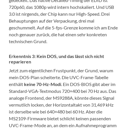
gedeckelt. Das native Detailed-Timing der EDID ist
720p60, das 1080p wird intern hochskaliert. Und USB
3.0 ist nirgends, der Chip kann nur High-Speed. Drei
Behauptungen auf der Verpackung, drei mal
geschummelt. Auf die 5-fps-Grenze komme ich am Ende
noch genauer zurück, die hat einen sehr konkreten
technischen Grund.
Erkenntnis 3: Kein DOS, und das lässt sich nicht
reparieren
Jetzt zum eigentlichen Frustpunkt, der Grund, warum
mein DOS-Plan scheiterte. Die UVC-Frame-Tabelle
enthält
keine 70-Hz-Modi
. Ein DOS-BIOS gibt aber im
Standard-VGA-Textmodus 720×400 bei 70 Hz aus. Das
analoge Frontend, der MS9288A, könnte dieses Signal
vermutlich locken, der Horizontaltakt von 31,469 kHz
ist derselbe wie bei 640×480 bei 60 Hz. Aber die
MS2109-Firmware bietet schlicht keinen passenden
UVC-Frame-Mode an, an dem ein Aufnahmeprogramm