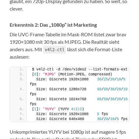
glaubt, ein 720p-Display gefunden zu haben. So weit, so
clever.
Erkenntnis 2: Das „1080p“ ist Marketing
Die UVC-Frame-Tabelle im Mask-ROM listet zwar brav
1920×1080 mit 30 fps als MJPEG. Die Realität sieht
anders aus. Mit
lässt sich die Format-Liste
v4l2-ctl
auslesen:
$ v4l2-ctl -d /dev/video2 --list-formats-ext
[
0
]: 
'MJPG'
 (Motion-JPEG, compressed)
  Size: Discrete 1920x1080    
30
/
25
/
20
/
10
/
5
fps
  Size: Discrete 1280x720     
60
/
50
/
30
/
20
/
10
fps
  Size: Discrete 1024x768     
60
/
50
/
30
/
20
/
10
fps
[
1
]: 
'YUYV'
 (YUYV 
4
:
2
:
2
)
  Size: Discrete 1920x1080    
5
 fps
  Size: Discrete 640x480      
30
/
20
/
10
/
5
 fps
Unkomprimiertes YUYV bei 1080p ist auf magere 5 fps