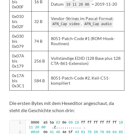
bis
16 B
Datum
= 2019-11-20
19 11 20 00
0x00F
0x010
Vendor-Strings im Pascal-Format:
bis
32 B
,
AFN_Cap video
AFN_Cap audio
0x02F
0x030
8051-Patch-Code #1 (ROM-Hook-
bis
74 B
Routinen)
0x079
0x07A
Vollständige EDID (128 Base plus 128
bis
256 B
CTA-861-Extension)
0x179
0x17A
8051-Patch-Code #2, Keil-C51-
bis
584 B
kompiliert
0x3C1
Die ersten Bytes mit dem Hexeditor angeschaut, da
steht die Geschichte schon drin:
0000  a5 5a 
03
 8e 
09
10
 ff ff ff ff ff ff 
19
11
20
00
   .Z............ .
0010
  0e 
41
46
 4e 5f 
43
61
70
20
76
69
64
65