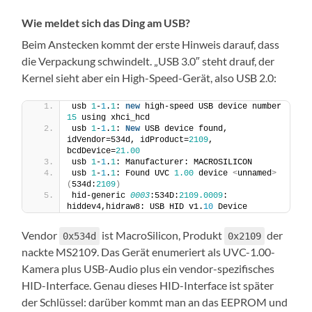
Wie meldet sich das Ding am USB?
Beim Anstecken kommt der erste Hinweis darauf, dass
die Verpackung schwindelt. „USB 3.0″ steht drauf, der
Kernel sieht aber ein High-Speed-Gerät, also USB 2.0:
usb 
1
-
1
.
1
: 
new
 high-speed USB device number 
15
 using xhci_hcd
usb 
1
-
1
.
1
: 
New
 USB device found, 
idVendor=534d, idProduct=
2109
, 
bcdDevice=
21.00
usb 
1
-
1
.
1
: Manufacturer: MACROSILICON
usb 
1
-
1
.
1
: Found UVC 
1.00
 device 
<
unnamed
>
(
534d:
2109
)
hid-generic 
0003
:534D:
2109.0009
: 
hiddev4,hidraw8: USB HID v1.
10
 Device
Vendor
ist MacroSilicon, Produkt
der
0x534d
0x2109
nackte MS2109. Das Gerät enumeriert als UVC-1.00-
Kamera plus USB-Audio plus ein vendor-spezifisches
HID-Interface. Genau dieses HID-Interface ist später
der Schlüssel: darüber kommt man an das EEPROM und