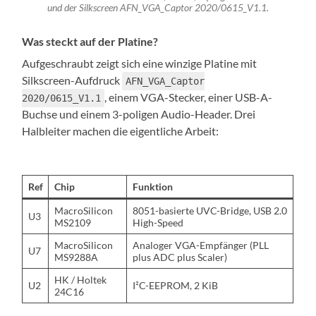
und der Silkscreen AFN_VGA_Captor 2020/0615_V1.1.
Was steckt auf der Platine?
Aufgeschraubt zeigt sich eine winzige Platine mit
Silkscreen-Aufdruck
AFN_VGA_Captor
, einem VGA-Stecker, einer USB-A-
2020/0615_V1.1
Buchse und einem 3-poligen Audio-Header. Drei
Halbleiter machen die eigentliche Arbeit:
Ref
Chip
Funktion
MacroSilicon
8051-basierte UVC-Bridge, USB 2.0
U3
MS2109
High-Speed
MacroSilicon
Analoger VGA-Empfänger (PLL
U7
MS9288A
plus ADC plus Scaler)
HK / Holtek
U2
I²C-EEPROM, 2 KiB
24C16