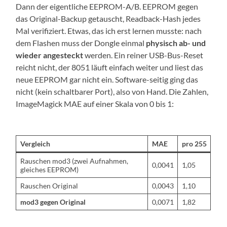
Dann der eigentliche EEPROM-A/B. EEPROM gegen
das Original-Backup getauscht, Readback-Hash jedes
Mal verifiziert. Etwas, das ich erst lernen musste: nach
dem Flashen muss der Dongle einmal
physisch ab- und
wieder angesteckt
werden. Ein reiner USB-Bus-Reset
reicht nicht, der 8051 läuft einfach weiter und liest das
neue EEPROM gar nicht ein. Software-seitig ging das
nicht (kein schaltbarer Port), also von Hand. Die Zahlen,
ImageMagick MAE auf einer Skala von 0 bis 1:
Vergleich
MAE
pro 255
Rauschen mod3 (zwei Aufnahmen,
0,0041
1,05
gleiches EEPROM)
Rauschen Original
0,0043
1,10
mod3 gegen Original
0,0071
1,82