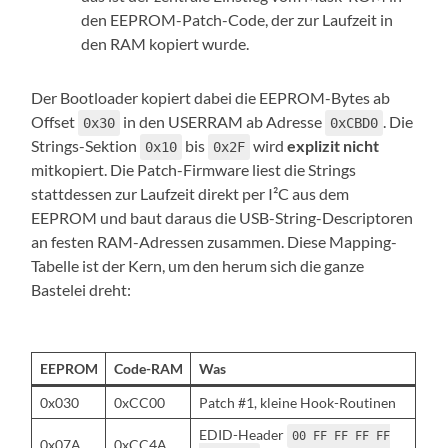
den EEPROM-Patch-Code, der zur Laufzeit in
den RAM kopiert wurde.
Der Bootloader kopiert dabei die EEPROM-Bytes ab
Offset
in den USERRAM ab Adresse
. Die
0x30
0xCBD0
Strings-Sektion
bis
wird
explizit nicht
0x10
0x2F
mitkopiert. Die Patch-Firmware liest die Strings
stattdessen zur Laufzeit direkt per I²C aus dem
EEPROM und baut daraus die USB-String-Descriptoren
an festen RAM-Adressen zusammen. Diese Mapping-
Tabelle ist der Kern, um den herum sich die ganze
Bastelei dreht:
EEPROM
Code-RAM
Was
0x030
0xCC00
Patch #1, kleine Hook-Routinen
EDID-Header
00 FF FF FF FF
0x07A
0xCC4A