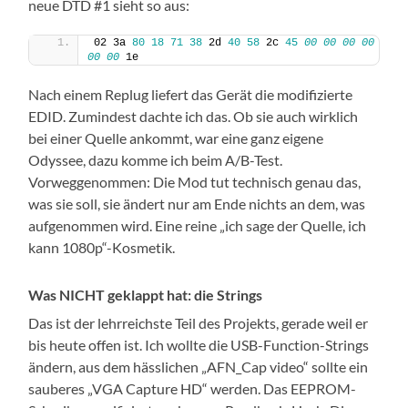
neue DTD #1 sieht so aus:
02 3a 
80
18
71
38
 2d 
40
58
 2c 
45
00
00
00
00
00
00
 1e
Nach einem Replug liefert das Gerät die modifizierte
EDID. Zumindest dachte ich das. Ob sie auch wirklich
bei einer Quelle ankommt, war eine ganz eigene
Odyssee, dazu komme ich beim A/B-Test.
Vorweggenommen: Die Mod tut technisch genau das,
was sie soll, sie ändert nur am Ende nichts an dem, was
aufgenommen wird. Eine reine „ich sage der Quelle, ich
kann 1080p“-Kosmetik.
Was NICHT geklappt hat: die Strings
Das ist der lehrreichste Teil des Projekts, gerade weil er
bis heute offen ist. Ich wollte die USB-Function-Strings
ändern, aus dem hässlichen „AFN_Cap video“ sollte ein
sauberes „VGA Capture HD“ werden. Das EEPROM-