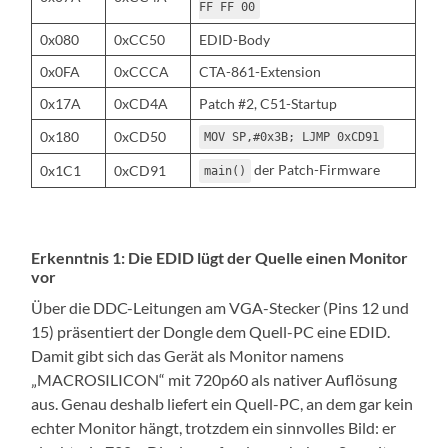
FF FF 00
0x080
0xCC50
EDID-Body
0x0FA
0xCCCA
CTA-861-Extension
0x17A
0xCD4A
Patch #2, C51-Startup
0x180
0xCD50
MOV SP,#0x3B; LJMP 0xCD91
der Patch-Firmware
0x1C1
0xCD91
main()
Erkenntnis 1: Die EDID lügt der Quelle einen Monitor
vor
Über die DDC-Leitungen am VGA-Stecker (Pins 12 und
15) präsentiert der Dongle dem Quell-PC eine EDID.
Damit gibt sich das Gerät als Monitor namens
„MACROSILICON“ mit 720p60 als nativer Auflösung
aus. Genau deshalb liefert ein Quell-PC, an dem gar kein
echter Monitor hängt, trotzdem ein sinnvolles Bild: er