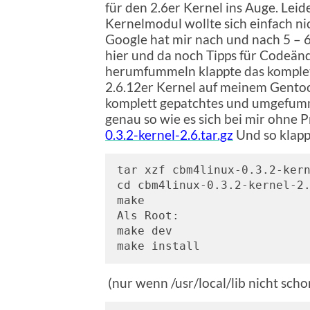
für den 2.6er Kernel ins Auge. Leid
Kernelmodul wollte sich einfach ni
Google hat mir nach und nach 5 – 
hier und da noch Tipps für Codeä
herumfummeln klappte das komplet
2.6.12er Kernel auf meinem Gentoo
komplett gepatchtes und umgefum
genau so wie es sich bei mir ohne 
0.3.2-kernel-2.6.tar.gz
Und so klappt
tar xzf cbm4linux-0.3.2-kern
cd cbm4linux-0.3.2-kernel-2.
make

Als Root:

make dev

make install
(nur wenn /usr/local/lib nicht schon