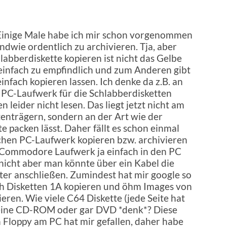
inige Male habe ich mir schon vorgenommen
ndwie ordentlich zu archivieren. Tja, aber
labberdiskette kopieren ist nicht das Gelbe
 einfach zu empfindlich und zum Anderen gibt
einfach kopieren lassen. Ich denke da z.B. an
PC-Laufwerk für die Schlabberdisketten
eider nicht lesen. Das liegt jetzt nicht am
enträgern, sondern an der Art wie der
te packen lässt. Daher fällt es schon einmal
achen PC-Laufwerk kopieren bzw. archivieren
s Commodore Laufwerk ja einfach in den PC
nicht aber man könnte über ein Kabel die
er anschließen. Zumindest hat mir google so
ch Disketten 1A kopieren und öhm Images von
eren. Wie viele C64 Diskette (jede Seite hat
eine CD-ROM oder gar DVD *denk*? Diese
 Floppy am PC hat mir gefallen, daher habe