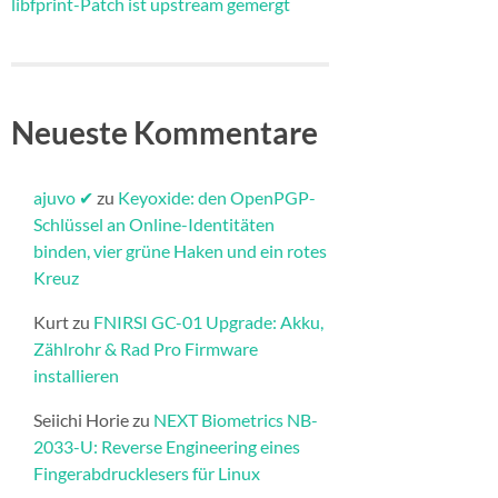
libfprint-Patch ist upstream gemergt
Neueste Kommentare
ajuvo ✔
zu
Keyoxide: den OpenPGP-
Schlüssel an Online-Identitäten
binden, vier grüne Haken und ein rotes
Kreuz
Kurt
zu
FNIRSI GC-01 Upgrade: Akku,
Zählrohr & Rad Pro Firmware
installieren​
Seiichi Horie
zu
NEXT Biometrics NB-
2033-U: Reverse Engineering eines
Fingerabdrucklesers für Linux