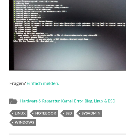
Fragen?
Einfach melden.
Hardware & Reparatur
,
Kernel-Error-Blog
,
Linux & BSD
LINUX
NOTEBOOK
SSD
SYSADMIN
WINDOWS