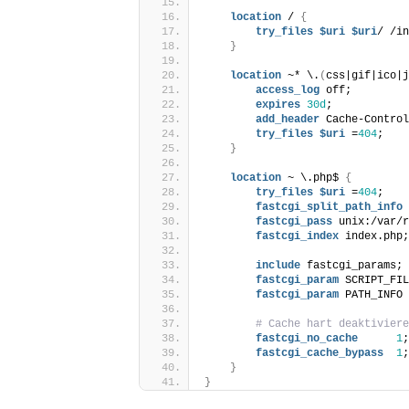
location
 / 
{
try_files
 $uri
 $uri
/ /in
}
location
 ~* \.
(
css|gif|ico|j
access_log
 off;
expires
30d
;
add_header
 Cache-Control
try_files
 $uri
 =
404
;
}
location
 ~ \.php$ 
{
try_files
 $uri
 =
404
;
fastcgi_split_path_info
 
fastcgi_pass
 unix:/var/r
fastcgi_index
 index.php;
include
 fastcgi_params;
fastcgi_param
 SCRIPT_FIL
fastcgi_param
 PATH_INFO 
# Cache hart deaktiviere
fastcgi_no_cache
1
;
fastcgi_cache_bypass
1
;
}
}