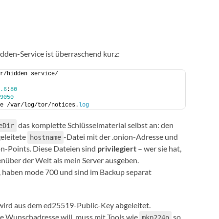
dden-Service ist überraschend kurz:
or/hidden_service/
.6
:
80
9050
e /var/log/tor/notices.
log
das komplette Schlüsselmaterial selbst an: den
eDir
eleitete
-Datei mit der .onion-Adresse und
hostname
on-Points. Diese Dateien sind
privilegiert
– wer sie hat,
nüber der Welt als mein Server ausgeben.
, haben mode 700 und sind im Backup separat
 wird aus dem ed25519-Public-Key abgeleitet.
te Wunschadresse will, muss mit Tools wie
so
mkp224o