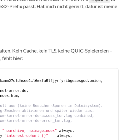
32-Prefix passt. Hat mich nicht gereizt, dafür ist meine
alten. Kein Cache, kein TLS, keine QUIC-Spielereien –
 fehlt hier:
kamm27cldhsee2cl6wzfa5lfjyrfyribgeaesgqd.onion;
nel-error.de;
ndex.htm;
ult aus (keine Besucher-Spuren im Dateisystem).
ng-Zwecken aktivieren und später wieder aus.
www-kernel-error-de-access_tor.log combined;
ww-kernel-error-de-error_tor.log;
 
"noarchive, noimageindex"
 always;
y 
"interest-cohort=()"
    always;