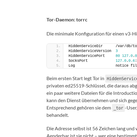
Tor-Daemon: torrc
Die minimale Konfiguration für einen v3-Hi
HiddenServiceDir      /var/db/t
HiddenServiceVersion  
3
HiddenServicePort     
80
127.0
.
0
SocksPort             
127.0
.
0.6
:
Log                   notice fil
Beim ersten Start legt Tor in
HiddenServic
privaten ed25519-Schlüssel, die daraus abg
ein paar weitere Dateien für die Introducti
kann den Dienst übernehmen und sich gege
Entsprechend gehören sie dem
-User
_tor
behandelt.
Die Adresse selbst ist 56 Zeichen lang und
Aenderbar ist sie nicht – wer eine bestimm