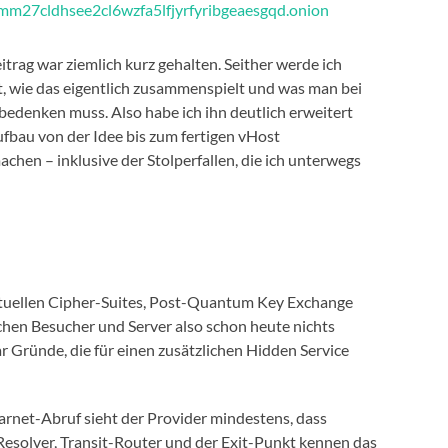
mm27cldhsee2cl6wzfa5lfjyrfyribgeaesgqd.onion
itrag war ziemlich kurz gehalten. Seither werde ich
, wie das eigentlich zusammenspielt und was man bei
 bedenken muss. Also habe ich ihn deutlich erweitert
fbau von der Idee bis zum fertigen vHost
achen – inklusive der Stolperfallen, die ich unterwegs
ktuellen Cipher-Suites, Post-Quantum Key Exchange
chen Besucher und Server also schon heute nichts
r Gründe, die für einen zusätzlichen Hidden Service
rnet-Abruf sieht der Provider mindestens, dass
Resolver, Transit-Router und der Exit-Punkt kennen das