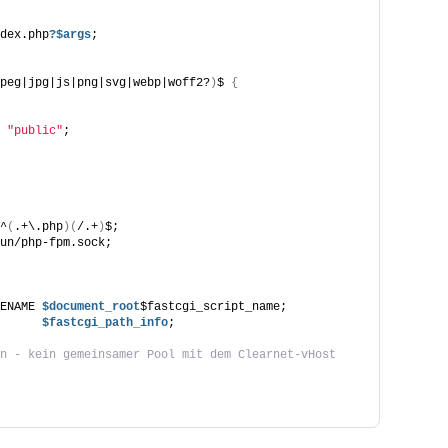
dex.php
?$args
;
peg|jpg|js|png|svg|webp|woff2?
)
$ 
{
 
"public"
;
^
(
.+\.php
)(
/.+
)
$;
un/php-fpm.sock;
ENAME
 $document_root
$fastcgi_script_name;
     
 $fastcgi_path_info
;
n - kein gemeinsamer Pool mit dem Clearnet-vHost