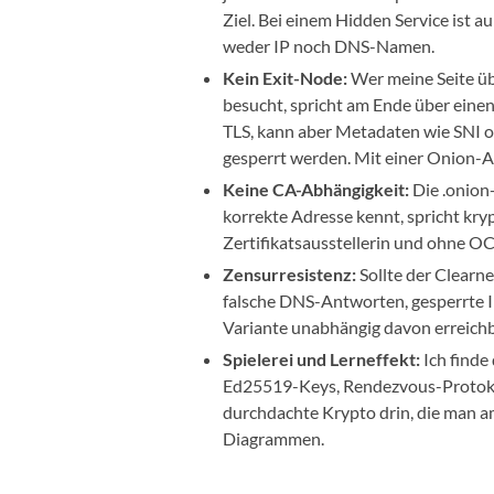
Ziel. Bei einem Hidden Service ist 
weder IP noch DNS-Namen.
Kein Exit-Node:
Wer meine Seite ü
besucht, spricht am Ende über einen
TLS, kann aber Metadaten wie SNI 
gesperrt werden. Mit einer Onion-A
Keine CA-Abhängigkeit:
Die .onion-
korrekte Adresse kennt, spricht kr
Zertifikatsausstellerin und ohne 
Zensurresistenz:
Sollte der Clearn
falsche DNS-Antworten, gesperrte IP
Variante unabhängig davon erreichb
Spielerei und Lerneffekt:
Ich finde
Ed25519-Keys, Rendezvous-Protokoll
durchdachte Krypto drin, die man am
Diagrammen.