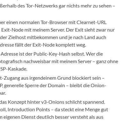
außerhalb des Tor-Netzwerks gar nichts mehr zu sehen –
ber einen normalen Tor-Browser mit Clearnet-URL
 Exit-Node mit meinem Server. Der Exit sieht zwar nur
oder Zielhost mitbekommen und je nach Land auch
dresse fällt der Exit-Node komplett weg.
Adresse ist der Public-Key-Hash selbst. Wer die
yptografisch nachweisbar mit meinem Server – ganz ohne
OCSP-Kaskade.
et-Zugang aus irgendeinem Grund blockiert sein –
, generelle Sperre der Domain – bleibt die Onion-
ar.
 das Konzept hinter v3-Onions schlicht spannend.
, Introduction Points – da steckt eine Menge gut
 eigenen Dienst deutlich besser versteht als aus