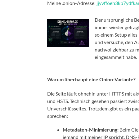
Meine .onion-Adresse:
jjyvff6eh3kp7ydfka
Der ursprüngliche Be
immer wieder gefragt
so einem Setup alles
und versuche, den Au
nachvollziehbar zu m
eingesammelt habe.
Warum überhaupt eine Onion-Variante?
Die Seite läuft ohnehin unter HTTPS mit a
und HSTS. Technisch gesehen passiert zwis
Unverschlüsseltes. Trotzdem gibt es ein paa
sprechen:
Metadaten-Minimierung:
Beim Clea
jemand mit meiner IP spricht. DNS-