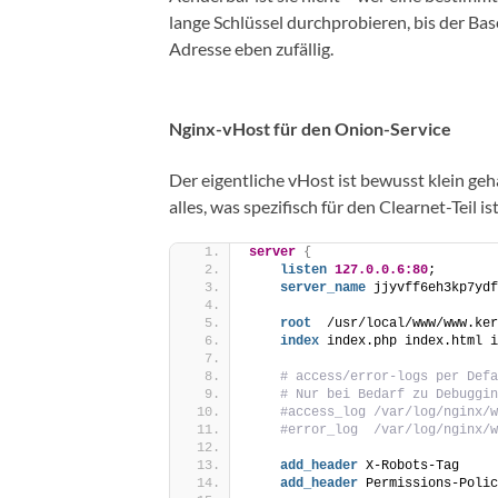
lange Schlüssel durchprobieren, bis der Base
Adresse eben zufällig.
Nginx-vHost für den Onion-Service
Der eigentliche vHost ist bewusst klein geh
alles, was spezifisch für den Clearnet-Teil ist,
server
{
listen
127.0.0.6:80
;
server_name
 jjyvff6eh3kp7ydf
root
  /usr/local/www/www.ker
index
 index.php index.html i
# access/error-logs per Defa
# Nur bei Bedarf zu Debuggi
#access_log /var/log/nginx/
#error_log  /var/log/nginx/w
add_header
 X-Robots-Tag     
add_header
 Permissions-Polic