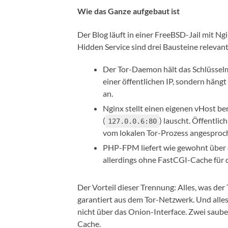
Wie das Ganze aufgebaut ist
Der Blog läuft in einer FreeBSD-Jail mit N
Hidden Service sind drei Bausteine relevant
Der Tor-Daemon hält das Schlüsselma
einer öffentlichen IP, sondern häng
an.
Nginx stellt einen eigenen vHost ber
(
) lauscht. Öffentlic
127.0.0.6:80
vom lokalen Tor-Prozess angesproc
PHP-FPM liefert wie gewohnt über 
allerdings ohne FastCGI-Cache für 
Der Vorteil dieser Trennung: Alles, was d
garantiert aus dem Tor-Netzwerk. Und alles,
nicht über das Onion-Interface. Zwei saube
Cache.