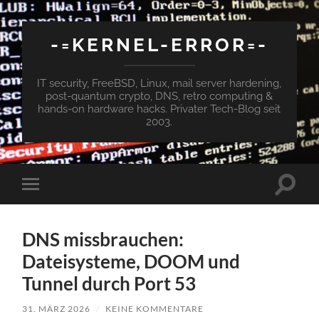
-=KERNEL-ERROR=-
IT security, FreeBSD, Linux, mail server hardening,
post-quantum crypto, DNS, retro computing &
hands-on hardware hacks. Privater Tech-Blog seit
2003.
Suchfe
Mobile-
ein-/a
Menü
ein-/ausblenden
DNS missbrauchen:
Dateisysteme, DOOM und
Tunnel durch Port 53
31. MÄRZ 2026
/
KEINE KOMMENTARE