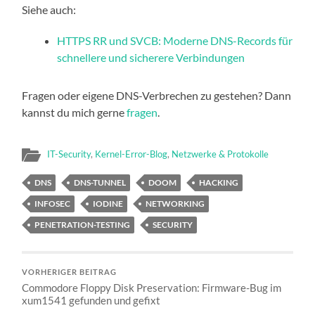
Siehe auch:
HTTPS RR und SVCB: Moderne DNS-Records für
schnellere und sicherere Verbindungen
Fragen oder eigene DNS-Verbrechen zu gestehen? Dann
kannst du mich gerne
fragen
.
IT-Security
,
Kernel-Error-Blog
,
Netzwerke & Protokolle
DNS
DNS-TUNNEL
DOOM
HACKING
INFOSEC
IODINE
NETWORKING
PENETRATION-TESTING
SECURITY
VORHERIGER BEITRAG
Commodore Floppy Disk Preservation: Firmware-Bug im
xum1541 gefunden und gefixt