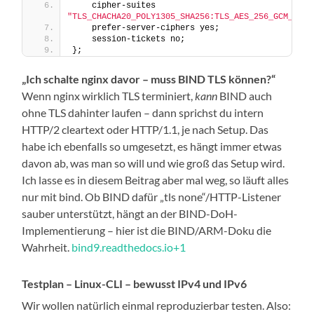
    cipher-suites 
"TLS_CHACHA20_POLY1305_SHA256:TLS_AES_256_GCM_SHA3
    prefer-server-ciphers yes;
    session-tickets no;
};
„Ich schalte nginx davor – muss BIND TLS können?“
Wenn nginx wirklich TLS terminiert,
kann
BIND auch
ohne TLS dahinter laufen – dann sprichst du intern
HTTP/2 cleartext oder HTTP/1.1, je nach Setup. Das
habe ich ebenfalls so umgesetzt, es hängt immer etwas
davon ab, was man so will und wie groß das Setup wird.
Ich lasse es in diesem Beitrag aber mal weg, so läuft alles
nur mit bind. Ob BIND dafür „tls none“/HTTP-Listener
sauber unterstützt, hängt an der BIND-DoH-
Implementierung – hier ist die BIND/ARM-Doku die
Wahrheit.
bind9.readthedocs.io+1
Testplan – Linux-CLI –
bewusst IPv4 und IPv6
Wir wollen natürlich einmal reproduzierbar testen. Also: