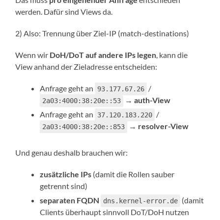
werden. Dafür sind Views da.
2) Also: Trennung über Ziel-IP (match-destinations)
Wenn wir
DoH/DoT auf andere IPs legen
, kann die
View anhand der Zieladresse entscheiden:
Anfrage geht an
/
93.177.67.26
→
auth-View
2a03:4000:38:20e::53
Anfrage geht an
/
37.120.183.220
→
resolver-View
2a03:4000:38:20e::853
Und genau deshalb brauchen wir:
zusätzliche IPs
(damit die Rollen sauber
getrennt sind)
separaten FQDN
(damit
dns.kernel-error.de
Clients überhaupt sinnvoll DoT/DoH nutzen