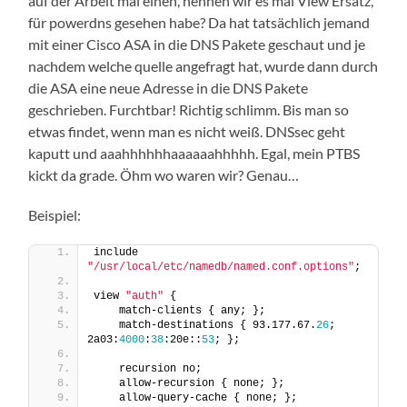
auf der Arbeit mal einen, nennen wir es mal View Ersatz,
für powerdns gesehen habe? Da hat tatsächlich jemand
mit einer Cisco ASA in die DNS Pakete geschaut und je
nachdem welche quelle angefragt hat, wurde dann durch
die ASA eine neue Adresse in die DNS Pakete
geschrieben. Furchtbar! Richtig schlimm. Bis man so
etwas findet, wenn man es nicht weiß. DNSsec geht
kaputt und aaahhhhhhaaaaaahhhhh. Egal, mein PTBS
kickt da grade. Öhm wo waren wir? Genau…
Beispiel:
include 
"/usr/local/etc/namedb/named.conf.options"
;
view 
"auth"
 {
    match-clients { any; };
    match-destinations { 93.177.67.
26
; 
2a03:
4000
:
38
:20e::
53
; };
    recursion no;
    allow-recursion { none; };
    allow-query-cache { none; };