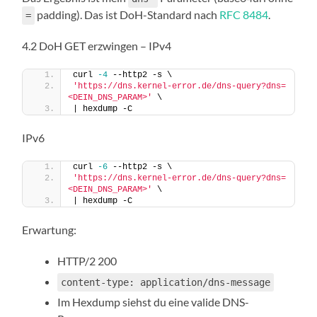
padding). Das ist DoH-Standard nach
RFC 8484
.
=
4.2 DoH GET erzwingen – IPv4
curl 
-4
 --http2 -s \
'https://dns.kernel-error.de/dns-query?dns=
<DEIN_DNS_PARAM>'
 \
| hexdump -C
IPv6
curl 
-6
 --http2 -s \
'https://dns.kernel-error.de/dns-query?dns=
<DEIN_DNS_PARAM>'
 \
| hexdump -C
Erwartung:
HTTP/2 200
content-type: application/dns-message
Im Hexdump siehst du eine valide DNS-