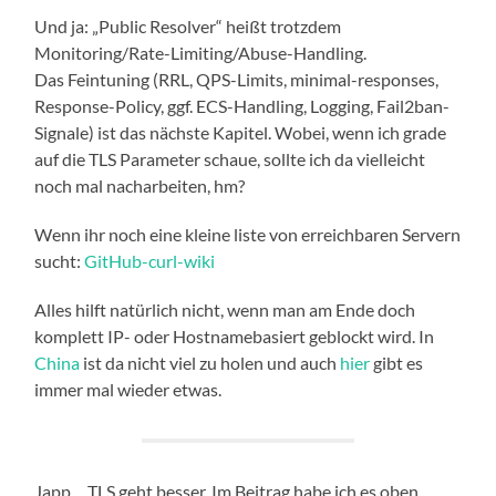
Und ja: „Public Resolver“ heißt trotzdem
Monitoring/Rate-Limiting/Abuse-Handling.
Das Feintuning (RRL, QPS-Limits, minimal-responses,
Response-Policy, ggf. ECS-Handling, Logging, Fail2ban-
Signale) ist das nächste Kapitel. Wobei, wenn ich grade
auf die TLS Parameter schaue, sollte ich da vielleicht
noch mal nacharbeiten, hm?
Wenn ihr noch eine kleine liste von erreichbaren Servern
sucht:
GitHub-curl-wiki
Alles hilft natürlich nicht, wenn man am Ende doch
komplett IP- oder Hostnamebasiert geblockt wird. In
China
ist da nicht viel zu holen und auch
hier
gibt es
immer mal wieder etwas.
Japp… TLS geht besser. Im Beitrag habe ich es oben