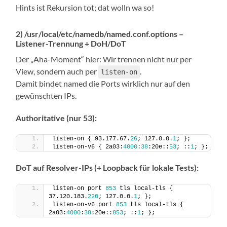
Hints ist Rekursion tot; dat wolln wa so!
2) /usr/local/etc/namedb/named.conf.options –
Listener-Trennung + DoH/DoT
Der „Aha-Moment“ hier: Wir trennen nicht nur per
View, sondern auch per
.
listen-on
Damit bindet named die Ports wirklich nur auf den
gewünschten IPs.
Authoritative (nur 53):
listen-on { 93.177.67.
26
; 127.0.0.
1
; };
listen-on-v6 { 2a03:
4000
:
38
:20e::
53
; ::
1
; };
DoT auf Resolver-IPs (+ Loopback für lokale Tests):
listen-on port 
853
 tls local-tls { 
37.120.183.
220
; 127.0.0.
1
; };
listen-on-v6 port 
853
 tls local-tls { 
2a03:
4000
:
38
:20e::
853
; ::
1
; };