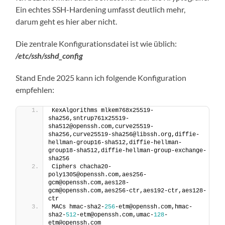
Ein echtes SSH-Hardening umfasst deutlich mehr,
darum geht es hier aber nicht.
Die zentrale Konfigurationsdatei ist wie üblich:
/etc/ssh/sshd_config
Stand Ende 2025 kann ich folgende Konfiguration
empfehlen:
KexAlgorithms mlkem768x25519-
sha256,sntrup761x25519-
sha512@openssh.com,curve25519-
sha256,curve25519-sha256@libssh.org,diffie-
hellman-group16-sha512,diffie-hellman-
group18-sha512,diffie-hellman-group-exchange-
sha256
Ciphers chacha20-
poly1305@openssh.com,aes256-
gcm@openssh.com,aes128-
gcm@openssh.com,aes256-ctr,aes192-ctr,aes128-
ctr
MACs hmac-sha2-
256
-etm@openssh.com,hmac-
sha2-
512
-etm@openssh.com,umac-
128
-
etm@openssh.com