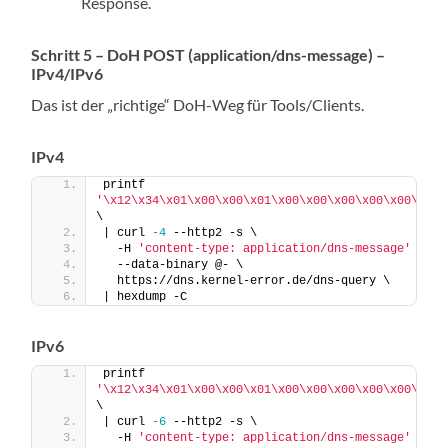
Response.
Schritt 5 – DoH POST (application/dns-message) –
IPv4/IPv6
Das ist der „richtige“ DoH-Weg für Tools/Clients.
IPv4
printf 
'\x12\x34\x01\x00\x00\x01\x00\x00\x00\x00\x00\x00\
\
| curl 
-4
 --http2 -s \
  -H 
'content-type: application/dns-message'
 \
  --data-binary @- \
  https://dns.kernel-error.de/dns-query \
| hexdump -C
IPv6
printf 
'\x12\x34\x01\x00\x00\x01\x00\x00\x00\x00\x00\x00\
\
| curl 
-6
 --http2 -s \
  -H 
'content-type: application/dns-message'
 \