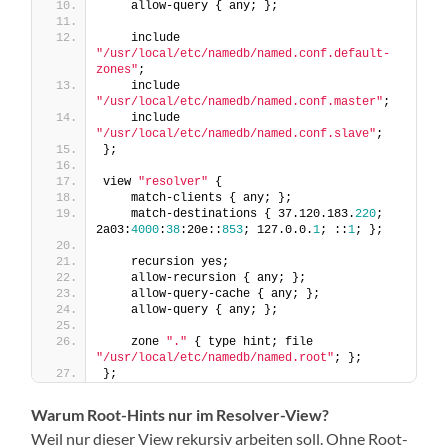
    allow-query { any; };
    include 
"/usr/local/etc/namedb/named.conf.default-
zones"
;
    include 
"/usr/local/etc/namedb/named.conf.master"
;
    include 
"/usr/local/etc/namedb/named.conf.slave"
;
};
view 
"resolver"
 {
    match-clients { any; };
    match-destinations { 37.120.183.
220
; 
2a03:
4000
:
38
:20e::
853
; 127.0.0.
1
; ::
1
; };
    recursion yes;
    allow-recursion { any; };
    allow-query-cache { any; };
    allow-query { any; };
    zone 
"."
 { type hint; file 
"/usr/local/etc/namedb/named.root"
; };
};
Warum Root-Hints nur im Resolver-View?
Weil nur dieser View rekursiv arbeiten soll. Ohne Root-