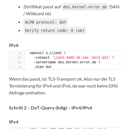
Zertifikat passt auf
(SAN
dns.kernel-error.de
/ Wildcard ok)
ALPN protocol: dot
Verify return code: 0 (ok)
IPv6
openssl s_client \
  -connect 
'[2a03:4000:38:20e::853]:853'
 \
  -servername dns.kernel-error.de \
  -alpn dot
Wenn das passt, ist TLS-Transport ok. Also nur die TLS
Terminierung für IPv4 und IPv6, da war noch keine DNS
Abfrage enthalten.
Schritt 2 – DoT-Query (kdig) – IPv4/IPv6
IPv4