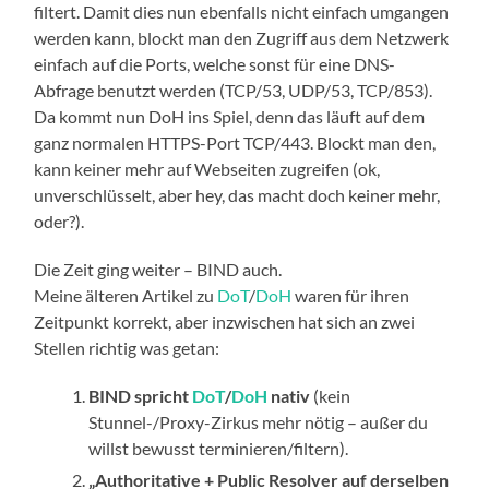
filtert. Damit dies nun ebenfalls nicht einfach umgangen
werden kann, blockt man den Zugriff aus dem Netzwerk
einfach auf die Ports, welche sonst für eine DNS-
Abfrage benutzt werden (TCP/53, UDP/53, TCP/853).
Da kommt nun DoH ins Spiel, denn das läuft auf dem
ganz normalen HTTPS-Port TCP/443. Blockt man den,
kann keiner mehr auf Webseiten zugreifen (ok,
unverschlüsselt, aber hey, das macht doch keiner mehr,
oder?).
Die Zeit ging weiter – BIND auch.
Meine älteren Artikel zu
DoT
/
DoH
waren für ihren
Zeitpunkt korrekt, aber inzwischen hat sich an zwei
Stellen richtig was getan:
BIND spricht
DoT
/
DoH
nativ
(kein
Stunnel-/Proxy-Zirkus mehr nötig – außer du
willst bewusst terminieren/filtern).
„Authoritative + Public Resolver auf derselben