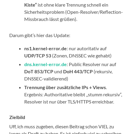
Kiste“
ist ohne klare Trennung schnell ein
Sicherheitsproblem (Open-Resolver/Reflection-
Missbrauch lässt grüßen).
Darum gibt’s hier das Update:
ns1.kernel-error.de
: nur autoritativ auf
UDP/TCP 53
(Zonen, DNSSEC wie gehabt)
dns.kernel-error.de
: Public Resolver nur auf
DoT 853/TCP
und
DoH 443/TCP
(rekursiv,
DNSSEC-validierend)
Trennung über zusätzliche IPs + Views
.
Ergebnis: Authoritative bleibt „stumm rekursiv“,
Resolver ist nur über TLS/HTTPS erreichbar.
Zielbild
Uff, ich muss zugeben, diesen Beitrag schon VIEL zu
lange als Draft zu haben. Es ist einfach viel zu schreiben,