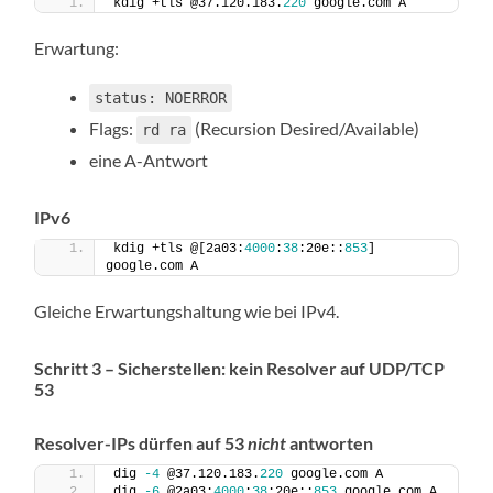
kdig +tls @37.120.183.
220
 google.com A
Erwartung:
status: NOERROR
Flags:
(Recursion Desired/Available)
rd ra
eine A-Antwort
IPv6
kdig +tls @[2a03:
4000
:
38
:20e::
853
] 
google.com A
Gleiche Erwartungshaltung wie bei IPv4.
Schritt 3 – Sicherstellen:
kein
Resolver auf UDP/TCP
53
Resolver-IPs dürfen auf 53
nicht
antworten
dig 
-4
 @37.120.183.
220
 google.com A
dig 
-6
 @2a03:
4000
:
38
:20e::
853
 google.com A