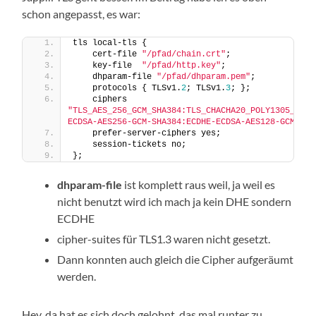
schon angepasst, es war:
tls local-tls {
    cert-file 
"/pfad/chain.crt"
;
    key-file  
"/pfad/http.key"
;
    dhparam-file 
"/pfad/dhparam.pem"
;
    protocols { TLSv1.
2
; TLSv1.
3
; };
    ciphers 
"TLS_AES_256_GCM_SHA384:TLS_CHACHA20_POLY1305_SHA2
ECDSA-AES256-GCM-SHA384:ECDHE-ECDSA-AES128-GCM-SHA
    prefer-server-ciphers yes;
    session-tickets no;
};
dhparam-file
ist komplett raus weil, ja weil es
nicht benutzt wird ich mach ja kein DHE sondern
ECDHE
cipher-suites für TLS1.3 waren nicht gesetzt.
Dann konnten auch gleich die Cipher aufgeräumt
werden.
Hey, da hat es sich doch gelohnt, das mal runter zu