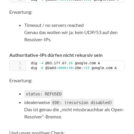
Erwartung:
Timeout / no servers reached
Genau das wollen wir ja: kein UDP/53 auf den
Resolver-IPs.
Authoritative-IPs dürfen nicht rekursiv sein
dig 
-4
 @93.177.67.
26
 google.com A
dig 
-6
 @2a03:
4000
:
38
:20e::
53
 google.com A
Erwartung:
status: REFUSED
idealerweise
EDE: (recursion disabled)
Das ist genau die „nicht missbrauchbar als Open-
Resolver“-Bremse.
Und unser positiver Check: