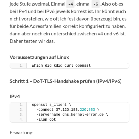
jede Stufe zweimal. Einmal
, einmal
. Also ob es
-4
-6
bei IPv4 und bei IPv6 jeweils korrekt ist. Ihr könnt euch
nicht vorstellen, wie oft ich fest davon überzeugt bin, es
für beide Adressfamilien korrekt konfiguriert zu haben,
dann aber noch ein unterschied zwischen v4 und v6 ist.
Daher testen wir das.
Voraussetzungen auf Linux
which dig kdig curl openssl
Schritt 1 – DoT-TLS-Handshake prüfen (IPv4/IPv6)
IPv4
openssl s_client \
  -connect 37.120.183.
220
:
853
 \
  -servername dns.kernel-error.de \
  -alpn dot
Erwartung: