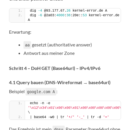
dig 
-4
 @93.177.67.
26
 kernel-error.de A
dig 
-6
 @2a03:
4000
:
38
:20e::
53
 kernel-error.de 
A
Erwartung:
gesetzt (authoritative answer)
aa
Antwort aus meiner Zone
Schritt 4 – DoH GET (Base64url) – IPv4/IPv6
4.1 Query bauen (DNS-Wireformat → base64url)
Beispiel
:
google.com A
echo -n -e 
'\x12\x34\x01\x00\x00\x01\x00\x00\x00\x00\x00\x00\
\
| base64 -w0 | tr 
'+/'
'-_'
 | tr -d 
'='
Das Ergebnis ist mein
Parameter (base64url ohne
dns=