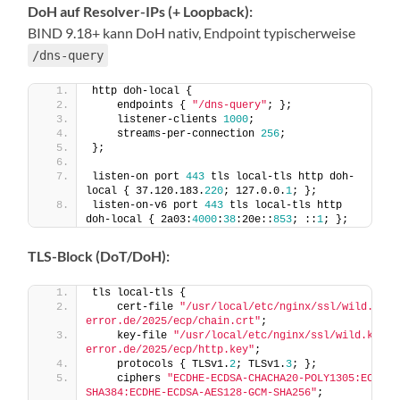
DoH auf Resolver-IPs (+ Loopback):
BIND 9.18+ kann DoH nativ, Endpoint typischerweise
/dns-query
http doh-local {
    endpoints { 
"/dns-query"
; };
    listener-clients 
1000
;
    streams-per-connection 
256
;
};
listen-on port 
443
 tls local-tls http doh-
local { 37.120.183.
220
; 127.0.0.
1
; };
listen-on-v6 port 
443
 tls local-tls http 
doh-local { 2a03:
4000
:
38
:20e::
853
; ::
1
; };
TLS-Block (DoT/DoH):
tls local-tls {
    cert-file 
"/usr/local/etc/nginx/ssl/wild.kern
error.de/2025/ecp/chain.crt"
;
    key-file 
"/usr/local/etc/nginx/ssl/wild.kerne
error.de/2025/ecp/http.key"
;
    protocols { TLSv1.
2
; TLSv1.
3
; };
    ciphers 
"ECDHE-ECDSA-CHACHA20-POLY1305:ECDHE-
SHA384:ECDHE-ECDSA-AES128-GCM-SHA256"
;