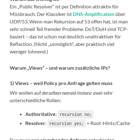
Ein „Public Resolver“ ist per Definition attraktiv für
Missbrauch. Der Klassiker ist
DNS-Amplification
über
UDP/53. Wenn man Rekursion auf 53 offen hat, ist man
sehr schnell Teil fremder Probleme. DoT/DoH sind TCP-
basiert – das ist schon mal deutlich unattraktiver für
Reflection. (Nicht „unmöglich“, aber praktisch viel
weniger lohnend.)
Warum „Views“ – und warum zusätzliche IPs?
1) Views – weil Policy pro Anfrage gelten muss
Wir wollen auf
derselben named-Instanz
zwei sehr
unterschiedliche Rollen:
Authoritative
:
recursion no;
Resolver
:
+ Root-Hints/Cache
recursion yes;
Das muss
pro eingehender Anfrage
entschieden