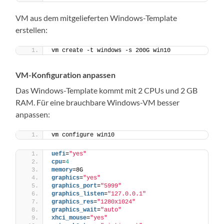
VM aus dem mitgelieferten Windows-Template
erstellen:
vm create -t windows -s 200G win10
VM-Konfiguration anpassen
Das Windows-Template kommt mit 2 CPUs und 2 GB
RAM. Für eine brauchbare Windows-VM besser
anpassen:
vm configure win10
uefi
=
"yes"
cpu
=
4
memory
=8G
graphics
=
"yes"
graphics_port
=
"5999"
graphics_listen
=
"127.0.0.1"
graphics_res
=
"1280x1024"
graphics_wait
=
"auto"
xhci_mouse
=
"yes"