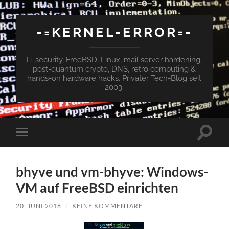
-=KERNEL-ERROR=-
IT security, FreeBSD, Linux, mail server hardening,
post-quantum crypto, DNS, retro computing &
hands-on hardware hacks. Privater Tech-Blog seit
2003.
Suchfe
Mobile-
ein-/a
Menü
ein-/ausblenden
bhyve und vm-bhyve: Windows-
VM auf FreeBSD einrichten
20. JUNI 2018
/
KEINE KOMMENTARE