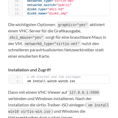
network0_type
=
"virtio-net"
network0_switch
=
"public"
disk0_type
=
"ahci-hd"
disk0_name
=
"disk0.img"
Die wichtigsten Optionen:
aktiviert
graphics="yes"
einen VNC-Server für die Grafikausgabe,
sorgt für eine brauchbare Maus in
xhci_mouse="yes"
der VM,
nutzt den
network0_type="virtio-net"
schnelleren paravirtualisierten Netzwerktreiber statt
einer emulierten Karte.
Installation und Zugriff
# VM starten und ISO einlegen
vm install win10 win10.iso
Dann mit einem VNC-Viewer auf
127.0.0.1:5999
verbinden und Windows installieren. Nach der
Installation die virtio-Treiber-ISO einlegen (
vm install
) und Windows die
win10 virtio-win.iso
Netzwerktreiber dort suchen lassen.