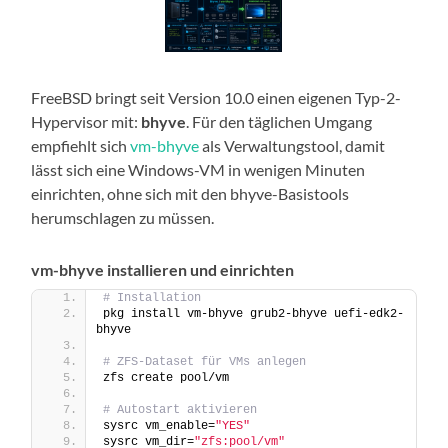
FreeBSD bringt seit Version 10.0 einen eigenen Typ-2-
Hypervisor mit:
bhyve
. Für den täglichen Umgang
empfiehlt sich
vm-bhyve
als Verwaltungstool, damit
lässt sich eine Windows-VM in wenigen Minuten
einrichten, ohne sich mit den bhyve-Basistools
herumschlagen zu müssen.
vm-bhyve installieren und einrichten
# Installation
pkg install vm-bhyve grub2-bhyve uefi-edk2-
bhyve
# ZFS-Dataset für VMs anlegen
zfs create pool/vm
# Autostart aktivieren
sysrc vm_enable=
"YES"
sysrc vm_dir=
"zfs:pool/vm"