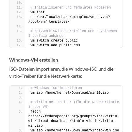
# Initialisieren und Templates kopieren
vm init
cp /usr/local/share/examples/vm-bhyve/* 
/pool/vm/.templates/
# Netzwerk-Switch erstellen und physisches 
Interface anhängen
vm switch create public
vm switch add public em0
Windows-VM erstellen
ISO-Dateien importieren, die Windows-ISO und die
virtio-Treiber für die Netzwerkkarte:
# Windows-ISO importieren
vm iso /home/kernel/Download/win10.iso
# virtio-net Treiber (für die Netzwerkkarte 
in der VM)
fetch 
https://fedorapeople.org/groups/virt/virtio-
win/direct-downloads/stable-virtio/virtio-
win.iso
vm iso /home/kernel/Download/virtio-win.iso