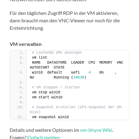
Für den täglichen Zugriff RDP in der VM aktivieren,
dann braucht man den VNC-Viewer nur noch für die
Ersteinrichtung.
VM verwalten
# Laufende VMs anzeigen
vm list
NAME   DATASTORE  LOADER  CPU  MEMORY  VNC  
AUTOSTART  STATE
win10  default    uefi    
4
    8G     ,    
No         Running (
10638
)
# VM stoppen / starten
vm stop win10
vm start win10
# Snapshot erstellen (ZFS-Snapshot der VM-
Disk)
vm snapshot win10
Details und weitere Optionen im
vm-bhyve Wiki
.
Fragen?
Einfach melden.