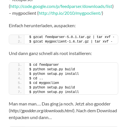
(
http://code.google.com/p/feedparser/downloads/list
)
– mygpoclient (
http://thp.io/2010/mygpoclient/
)
Einfach herunterladen, auspacken:
$ gzcat feedparser-5.0.1.tar.gz | tar xvf -
$ gzcat mygpoclient-1.6.tar.gz | tar xvf -
Und dann ganz schnell als root installieren:
$ cd feedparser
$ python setup.py build
$ python setup.py install
$ cd ..
$ cd mygpoclien
$ python setup.py build
$ python setup.py install
Man man man…. Das ging ja noch. Jetzt also gpodder
(
http://gpodder.org/downloads.html
). Nach dem Download
entpacken und dann…