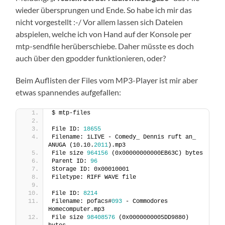
wieder übersprungen und Ende. So habe ich mir das
nicht vorgestellt :-/ Vor allem lassen sich Dateien
abspielen, welche ich von Hand auf der Konsole per
mtp-sendfile herüberschiebe. Daher müsste es doch
auch über den gpodder funktionieren, oder?
Beim Auflisten der Files vom MP3-Player ist mir aber
etwas spannendes aufgefallen:
$ mtp-files
File ID: 
18655
Filename: 1LIVE - Comedy_ Dennis ruft an_ 
ANUGA (10.10.
2011
).mp3
File size 
964156
 (0x00000000000EB63C) bytes
Parent ID: 
96
Storage ID: 0x00010001
Filetype: RIFF WAVE file
File ID: 
8214
Filename: pofacs#
093
 - Commodores 
Homecomputer.mp3
File size 
98408576
 (0x0000000005DD9880) 