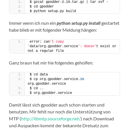
$ gzcat gpodder-2.19.tar.gz | tar xvf -
$ cd gpodder
$ python setup.py build
Immer wenn ich nun ein
python setup.py install
gestartet
habe blieb er mit folgender Meldung hängen:
error: can
't copy 
'
data/org.gpodder.service
': doesn'
t exist or 
not a regular file
Ganz braun hat mir hie folgendes geholfen:
$ cd data
$ cp org.gpodder.service.
in
org.gpodder.service
$ cd ..
$ org.gpodder.service
Damit lässt sich gpodder auch schon starten und
benutzen. Mir fehlt nur noch die Unterstützung von
MTP (
http://libmtp.sourceforge.net/
) nach Download
und Auspacken kommt der bekannte Dreisatz zum