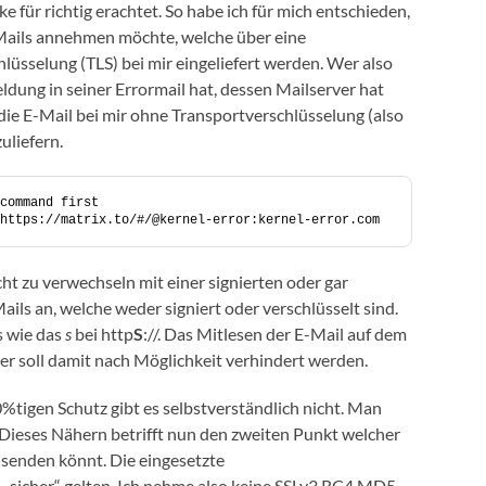
e für richtig erachtet. So habe ich für mich entschieden,
-Mails annehmen möchte, welche über eine
lüsselung (TLS) bei mir eingeliefert werden. Wer also
ldung in seiner Errormail hat, dessen Mailserver hat
 die E-Mail bei mir ohne Transportverschlüsselung (also
uliefern.
command first
https://matrix.to/#/@kernel-error:kernel-error.com
cht zu verwechseln mit einer signierten oder gar
ils an, welche weder signiert oder verschlüsselt sind.
s wie das
s
bei http
S
://. Das Mitlesen der E-Mail auf dem
 soll damit nach Möglichkeit verhindert werden.
%tigen Schutz gibt es selbstverständlich nicht. Man
 Dieses Nähern betrifft nun den zweiten Punkt welcher
l senden könnt. Die eingesetzte
 „sicher“ gelten. Ich nehme also keine SSLv3 RC4 MD5