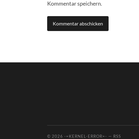
Kommentar speichern.
© 2026
-=KERNEL-ERROR=-
—
RSS