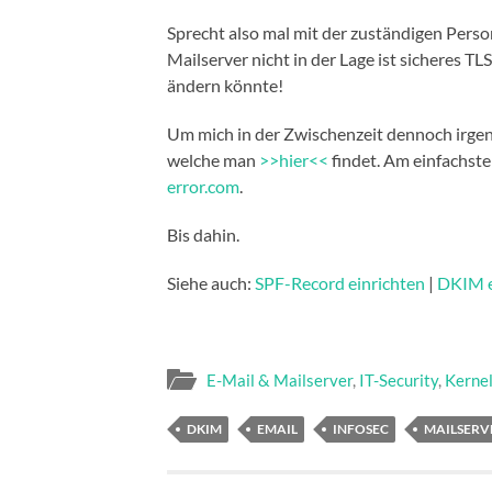
Sprecht also mal mit der zuständigen Pers
Mailserver nicht in der Lage ist sicheres TL
ändern könnte!
Um mich in der Zwischenzeit dennoch irgen
welche man
>>hier<<
findet. Am einfachste
error.com
.
Bis dahin.
Siehe auch:
SPF-Record einrichten
|
DKIM e
E-Mail & Mailserver
,
IT-Security
,
Kernel
DKIM
EMAIL
INFOSEC
MAILSERV