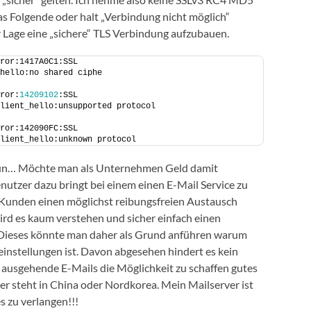
s Folgende oder halt „Verbindung nicht möglich“
r Lage eine „sichere“ TLS Verbindung aufzubauen.
ror:1417A0C1:SSL 
hello:no shared ciphe
ror:
14209102
:SSL 
lient_hello:unsupported protocol
ror:142090FC:SSL 
lient_hello:unknown protocol
Nun… Möchte man als Unternehmen Geld damit
nutzer dazu bringt bei einem einen E-Mail Service zu
 Kunden einen möglichst reibungsfreien Austausch
rd es kaum verstehen und sicher einfach einen
. Dieses könnte man daher als Grund anführen warum
seinstellungen ist. Davon abgesehen hindert es kein
ausgehende E-Mails die Möglichkeit zu schaffen gutes
ver steht in China oder Nordkorea. Mein Mailserver ist
s zu verlangen!!!