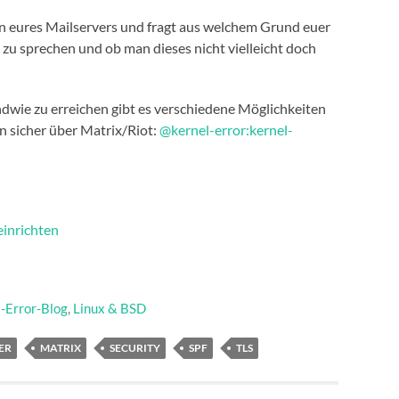
on eures Mailservers und fragt aus welchem Grund euer
S zu sprechen und ob man dieses nicht vielleicht doch
dwie zu erreichen gibt es verschiedene Möglichkeiten
n sicher über Matrix/Riot:
@kernel-error:kernel-
inrichten
-Error-Blog
,
Linux & BSD
ER
MATRIX
SECURITY
SPF
TLS