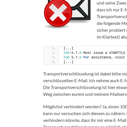
und seine Zweck
dass ich nur E
Transportversch
die folgende Me
sicher probiert
im Klartext) abz
[...]
530
-5.7.
0
 Must issue a STARTTLS 
530
 5.7.
0
For
 assistance, visit 
[...]
Transportverschlüsselung ist dabei bitte ni
verschlüsselten E-Mail. Ich nehme auch E-Ma
Die Transportverschlüsselung ist hier etwa
Weg zwischen eurem und meinem Mailserver
Möglichst verhindert werden? Ja, einen 100
kann nur versuchen sich diesem zu nähern.
verhindern könnte, dass ihr mir eine E-Mai
Transportverschlüsselung muss nämlich als