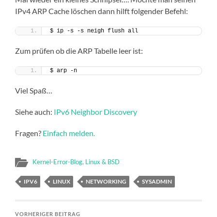
IPv4 ARP Cache löschen dann hilft folgender Befehl:
$ ip -s -s neigh flush all
Zum prüfen ob die ARP Tabelle leer ist:
$ arp -n
Viel Spaß…
Siehe auch:
IPv6 Neighbor Discovery
Fragen?
Einfach melden.
Kernel-Error-Blog
,
Linux & BSD
IPV6
LINUX
NETWORKING
SYSADMIN
VORHERIGER BEITRAG