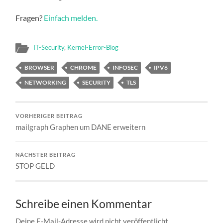
Fragen?
Einfach melden.
IT-Security
,
Kernel-Error-Blog
BROWSER
CHROME
INFOSEC
IPV6
NETWORKING
SECURITY
TLS
VORHERIGER BEITRAG
mailgraph Graphen um DANE erweitern
NÄCHSTER BEITRAG
STOP GELD
Schreibe einen Kommentar
Deine E-Mail-Adresse wird nicht veröffentlicht.