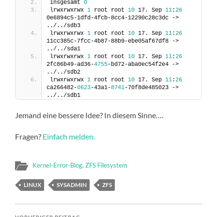
insgesamt 
0
lrwxrwxrwx 
1
 root root 
10
 17. Sep 
11
:
26
0e6894c5-1dfd-4fcb-8cc4-12290c28c3dc -> 
../../sdb3
lrwxrwxrwx 
1
 root root 
10
 17. Sep 
11
:
26
11cc385c-7fcc-4b87-88b9-ebe05af67df8 -> 
../../sda1
lrwxrwxrwx 
1
 root root 
10
 17. Sep 
11
:
26
2fc86b49-ad36-
4755
-bd72-aba0ec54f2e4 -> 
../../sdb2
lrwxrwxrwx 
1
 root root 
10
 17. Sep 
11
:
26
ca266482-
0623
-43a1-
8741
-70f8de485023 -> 
../../sdb1
Jemand eine bessere Idee? In diesem Sinne….
Fragen?
Einfach melden.
Kernel-Error-Blog
,
ZFS Filesystem
LINUX
SYSADMIN
ZFS