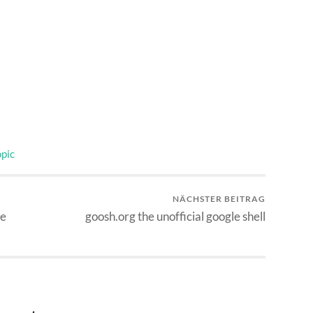
opic
NÄCHSTER BEITRAG
ie
goosh.org the unofficial google shell