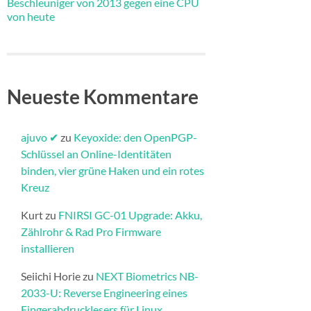
Beschleuniger von 2013 gegen eine CPU
von heute
Neueste Kommentare
ajuvo ✔
zu
Keyoxide: den OpenPGP-
Schlüssel an Online-Identitäten
binden, vier grüne Haken und ein rotes
Kreuz
Kurt
zu
FNIRSI GC-01 Upgrade: Akku,
Zählrohr & Rad Pro Firmware
installieren​
Seiichi Horie
zu
NEXT Biometrics NB-
2033-U: Reverse Engineering eines
Fingerabdrucklesers für Linux