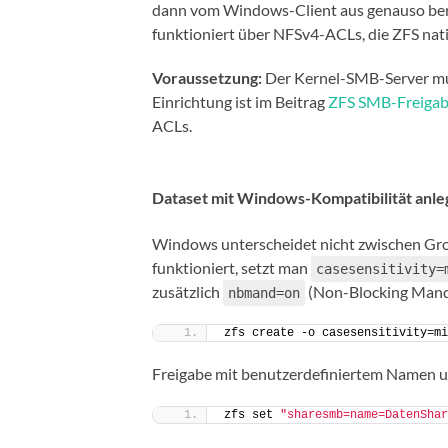
dann vom Windows-Client aus genauso ber
funktioniert über NFSv4-ACLs, die ZFS nati
Voraussetzung:
Der Kernel-SMB-Server mus
Einrichtung ist im Beitrag
ZFS SMB-Freigab
ACLs.
Dataset mit Windows-Kompatibilität anl
Windows unterscheidet nicht zwischen Gro
funktioniert, setzt man
casesensitivity=
zusätzlich
(Non-Blocking Mand
nbmand=on
zfs create -o casesensitivity=mi
Freigabe mit benutzerdefiniertem Namen u
zfs set 
"sharesmb=name=DatenShar