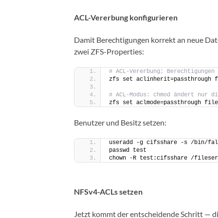
ACL-Vererbung konfigurieren
Damit Berechtigungen korrekt an neue Dat
zwei ZFS-Properties:
# ACL-Vererbung: Berechtigungen 
zfs set aclinherit=passthrough f
# ACL-Modus: chmod ändert nur di
zfs set aclmode=passthrough file
Benutzer und Besitz setzen:
useradd -g cifsshare -s /bin/fal
passwd test
chown -R test:cifsshare /fileser
NFSv4-ACLs setzen
Jetzt kommt der entscheidende Schritt — d