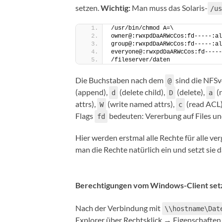
setzen.
Wichtig:
Man muss das Solaris-
/us
/usr/bin/chmod A=\
owner@:rwxpdDaARWcCos:fd-----:al
group@:rwxpdDaARWcCos:fd-----:al
everyone@:rwxpdDaARWcCos:fd-----
/fileserver/daten
Die Buchstaben nach dem
sind die NFS
@
(append),
(delete child),
(delete),
(r
d
D
a
attrs),
(write named attrs),
(read ACL
W
c
Flags
bedeuten: Vererbung auf Files und
fd
Hier werden erstmal alle Rechte für alle ve
man die Rechte natürlich ein und setzt sie
Berechtigungen vom Windows-Client set
Nach der Verbindung mit
\\hostname\Dat
Explorer über Rechtsklick → Eigenschaften