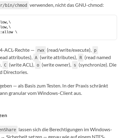
verwenden, nicht das GNU-chmod:
r/bin/chmod
low,\
low,\
:allow \
v4-ACL-Rechte —
(read/write/execute),
rwx
p
ead attributes),
(write attributes),
(read named
A
R
),
(write ACL),
(write owner),
(synchronize). Die
C
o
s
 Directories.
rgeben — als Basis zum Testen. In der Praxis schränkt
 dann granular vom Windows-Client aus.
zen
lassen sich die Berechtigungen im Windows-
enShare
 → Sicherheit setzen — genau wie auf einem NTFS-