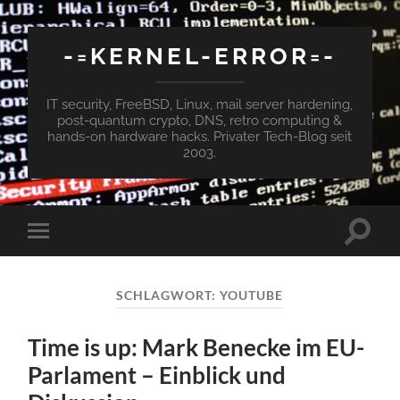
-=KERNEL-ERROR=-
IT security, FreeBSD, Linux, mail server hardening,
post-quantum crypto, DNS, retro computing &
hands-on hardware hacks. Privater Tech-Blog seit
2003.
Suchfe
Mobile-
ein-/a
Menü
ein-/ausblenden
SCHLAGWORT:
YOUTUBE
Time is up: Mark Benecke im EU-
Parlament – Einblick und