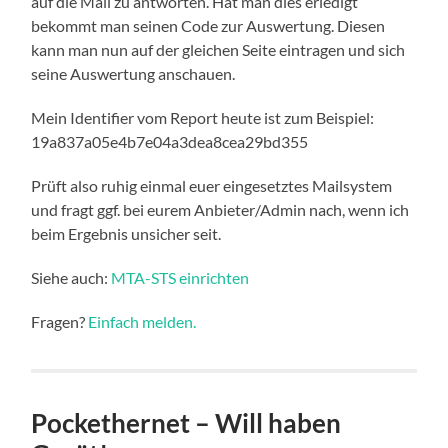
auf die Mail zu antworten. Hat man dies erledigt
bekommt man seinen Code zur Auswertung. Diesen
kann man nun auf der gleichen Seite eintragen und sich
seine Auswertung anschauen.
Mein Identifier vom Report heute ist zum Beispiel:
19a837a05e4b7e04a3dea8cea29bd355
Prüft also ruhig einmal euer eingesetztes Mailsystem
und fragt ggf. bei eurem Anbieter/Admin nach, wenn ich
beim Ergebnis unsicher seit.
Siehe auch:
MTA-STS einrichten
Fragen?
Einfach melden.
Pockethernet – Will haben