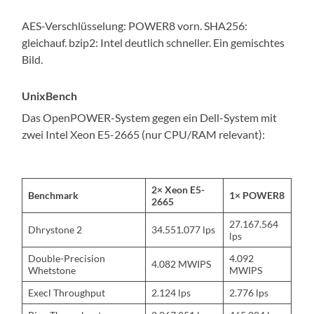
AES-Verschlüsselung: POWER8 vorn. SHA256:
gleichauf. bzip2: Intel deutlich schneller. Ein gemischtes
Bild.
UnixBench
Das OpenPOWER-System gegen ein Dell-System mit
zwei Intel Xeon E5-2665 (nur CPU/RAM relevant):
2× Xeon E5-
Benchmark
1× POWER8
2665
27.167.564
Dhrystone 2
34.551.077 lps
lps
Double-Precision
4.092
4.082 MWIPS
Whetstone
MWIPS
Execl Throughput
2.124 lps
2.776 lps