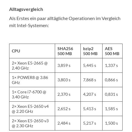
Alltagsvergleich
Als Erstes ein paar alltägliche Operationen im Vergleich
mit Intel-Systemen:
SHA256
bzip2
AES
CPU
500 MB
500 MB
500 MB
2× Xeon E5-2665 @
3,859 s
5,445 s
1,337 s
2.40 GHz
1× POWER8 @ 3.86
3,803 s
7,868 s
0,866 s
GHz
1× Core i7-6700 @
2,370 s
4,207 s
0,831 s
3.40 GHz
2× Xeon E5-2650 v4
2,652 s
5,413 s
1,585 s
@ 2.20 GHz
2× Xeon E5-2650 v3
2,484 s
5,217 s
1,500 s
@ 2.30 GHz