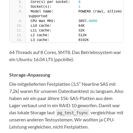
Core(s) per socket:    
8
Socket(s):             
1
Model name:            POWER8 (raw), altivec 
supported
CPU max MHz:           3857.
0000
L1d cache:             64K
L1i cache:             32K
L2 cache:              512K
L3 cache:              8192K
64 Threads auf 8 Cores, SMT8. Das Betriebssystem war
ein Ubuntu 16.04 LTS (ppc64le).
Storage-Anpassung
Die mitgelieferten Festplatten (3,5″ Nearline SAS mit
7,2k) waren für unseren Datenbanktest zu langsam. Also
haben wir ein paar ältere 15k-SAS-Platten aus dem
Lager verbaut und in ein RAID 10 geworfen. Damit war
das lokale Storage laut
vergleichbar mit
pg_test_fsync
unseren anderen Testsystemen. Wir wollten ja CPU-
Leistung vergleichen, nicht Festplatten.