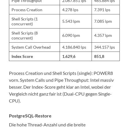
Pipe Throughput
2.067.851 lps
465.884 lps
Process Creation
4.278 lps
7.391 lps
Shell Scripts (1
5.543 lpm
7.085 lpm
concurrent)
Shell Scripts (8
6.090 lpm
4.357 lpm
concurrent)
System Call Overhead
4.186.840 lps
344.157 lps
Index Score
1.629,6
851,8
Process Creation und Shell Scripts (single): POWER8
vorn. System Calls und Pipe Throughput: Intel massiv
besser. Der Index-Score geht klar an Intel, wobei der
Vergleich nicht ganz fair ist (Dual-CPU gegen Single-
CPU).
PostgreSQL-Restore
Die hohe Thread-Anzahl und die breite