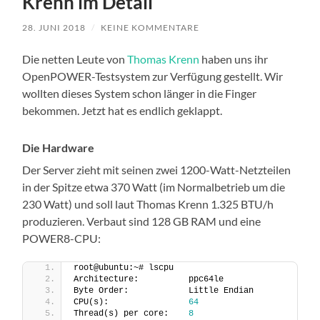
Krenn im Detail
28. JUNI 2018
/
KEINE KOMMENTARE
Die netten Leute von
Thomas Krenn
haben uns ihr
OpenPOWER-Testsystem zur Verfügung gestellt. Wir
wollten dieses System schon länger in die Finger
bekommen. Jetzt hat es endlich geklappt.
Die Hardware
Der Server zieht mit seinen zwei 1200-Watt-Netzteilen
in der Spitze etwa 370 Watt (im Normalbetrieb um die
230 Watt) und soll laut Thomas Krenn 1.325 BTU/h
produzieren. Verbaut sind 128 GB RAM und eine
POWER8-CPU:
root@ubuntu:~# lscpu
Architecture:          ppc64le
Byte Order:            Little Endian
CPU(s):                
64
Thread(s) per core:    
8