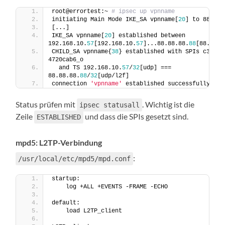
root@errortest:~ 
# ipsec up vpnname
initiating Main Mode IKE_SA vpnname[
20
] to 88.88.
[...]
IKE_SA vpnname[
20
] established between 
192.168.10.
57
[192.168.10.
57
]...88.88.88.
88
[88.88.8
CHILD_SA vpnname{
38
} established with SPIs c387d93
4720cab6_o
  and TS 192.168.10.
57
/
32
[udp] === 
88.88.88.
88
/
32
[udp/l2f]
connection 
'vpnname'
 established successfully
Status prüfen mit
. Wichtig ist die
ipsec statusall
Zeile
und dass die SPIs gesetzt sind.
ESTABLISHED
mpd5: L2TP-Verbindung
:
/usr/local/etc/mpd5/mpd.conf
startup:
    log +ALL +EVENTS -FRAME -ECHO
default:
    load L2TP_client