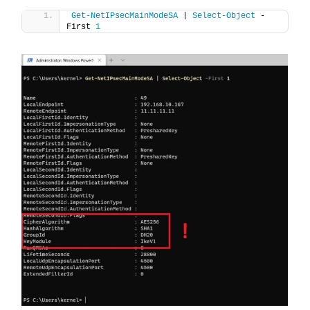
Get-NetIPsecMainModeSA
 | 
Select-Object
 -
First 
1