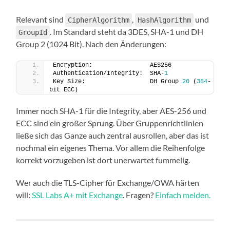
Relevant sind
,
und
CipherAlgorithm
HashAlgorithm
. Im Standard steht da 3DES, SHA-1 und DH
GroupId
Group 2 (1024 Bit). Nach den Änderungen:
Encryption:                AES256
Authentication/Integrity:  SHA-
1
Key Size:                  DH Group 
20
 (
384
-
bit ECC)
Immer noch SHA-1 für die Integrity, aber AES-256 und
ECC sind ein großer Sprung. Über Gruppenrichtlinien
ließe sich das Ganze auch zentral ausrollen, aber das ist
nochmal ein eigenes Thema. Vor allem die Reihenfolge
korrekt vorzugeben ist dort unerwartet fummelig.
Wer auch die TLS-Cipher für Exchange/OWA härten
will:
SSL Labs A+ mit Exchange
. Fragen?
Einfach melden.