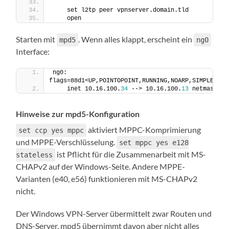
    set l2tp peer vpnserver.domain.tld
    open
Starten mit
. Wenn alles klappt, erscheint ein
mpd5
ng0
Interface:
ng0: 
flags=88d1<UP,POINTOPOINT,RUNNING,NOARP,SIMPLEX,MU
    inet 10.16.100.
34
 --> 10.16.100.
13
 netmask 0x
Hinweise zur mpd5-Konfiguration
aktiviert MPPC-Komprimierung
set ccp yes mppc
und MPPE-Verschlüsselung.
set mppc yes e128
ist Pflicht für die Zusammenarbeit mit MS-
stateless
CHAPv2 auf der Windows-Seite. Andere MPPE-
Varianten (e40, e56) funktionieren mit MS-CHAPv2
nicht.
Der Windows VPN-Server übermittelt zwar Routen und
DNS-Server, mpd5 übernimmt davon aber nicht alles