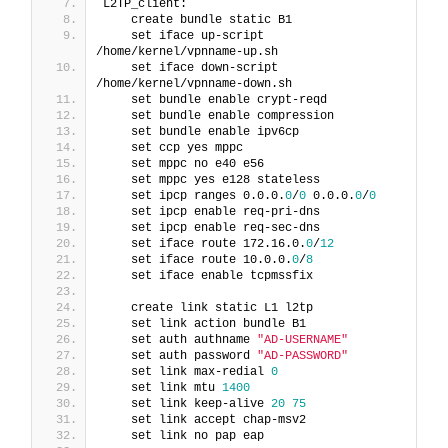
L2TP_client:
    create bundle static B1
    set iface up-script 
/home/kernel/vpnname-up.sh
    set iface down-script 
/home/kernel/vpnname-down.sh
    set bundle enable crypt-reqd
    set bundle enable compression
    set bundle enable ipv6cp
    set ccp yes mppc
    set mppc no e40 e56
    set mppc yes e128 stateless
    set ipcp ranges 0.0.0.
0
/
0
 0.0.0.
0
/
0
    set ipcp enable req-pri-dns
    set ipcp enable req-sec-dns
    set iface route 172.16.0.
0
/
12
    set iface route 10.0.0.
0
/
8
    set iface enable tcpmssfix
    create link static L1 l2tp
    set link action bundle B1
    set auth authname 
"AD-USERNAME"
    set auth password 
"AD-PASSWORD"
    set link max-redial 
0
    set link mtu 
1400
    set link keep-alive 
20
75
    set link accept chap-msv2
    set link no pap eap