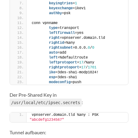
        keyingtries
=
1
        keyexchange
=ikev1
        authby
=psk
conn vpnname
        type
=transport
        leftfirewall
=yes
        right
=vpnserver.domain.tld
        rightid
=%any
        rightsubnet
=0.0.0.
0
/
0
        auto
=add
        left
=%defaultroute
        leftprotoport
=
17
/%any
        rightprotoport
=
17
/
1701
        ike
=3des-sha1-modp1024!
        esp
=3des-sha1
        modeconfig
=push
Der Pre-Shared Key in
:
/usr/local/etc/ipsec.secrets
vpnserver.domain.tld %any : PSK 
"abcdefg1234567"
Tunnel aufbauen: