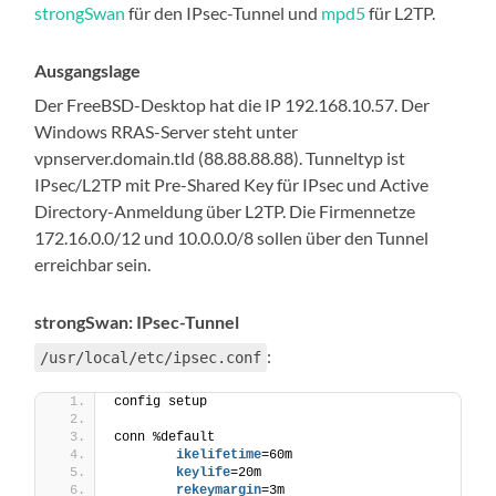
strongSwan
für den IPsec-Tunnel und
mpd5
für L2TP.
Ausgangslage
Der FreeBSD-Desktop hat die IP 192.168.10.57. Der
Windows RRAS-Server steht unter
vpnserver.domain.tld (88.88.88.88). Tunneltyp ist
IPsec/L2TP mit Pre-Shared Key für IPsec und Active
Directory-Anmeldung über L2TP. Die Firmennetze
172.16.0.0/12 und 10.0.0.0/8 sollen über den Tunnel
erreichbar sein.
strongSwan: IPsec-Tunnel
:
/usr/local/etc/ipsec.conf
config setup
conn %default
        ikelifetime
=60m
        keylife
=20m
        rekeymargin
=3m