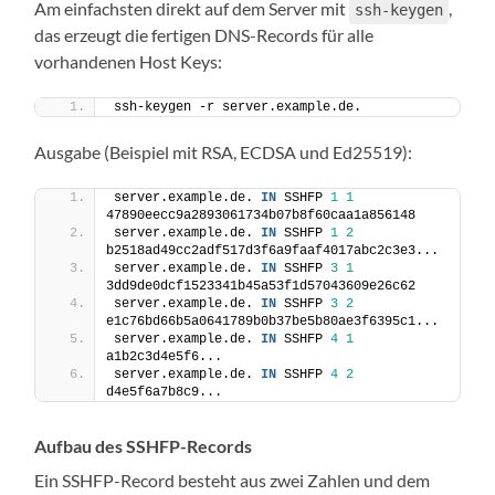
Am einfachsten direkt auf dem Server mit
,
ssh-keygen
das erzeugt die fertigen DNS-Records für alle
vorhandenen Host Keys:
ssh-keygen -r server.example.de.
Ausgabe (Beispiel mit RSA, ECDSA und Ed25519):
server.example.de. 
IN
 SSHFP 
1
1
47890eecc9a2893061734b07b8f60caa1a856148
server.example.de. 
IN
 SSHFP 
1
2
b2518ad49cc2adf517d3f6a9faaf4017abc2c3e3...
server.example.de. 
IN
 SSHFP 
3
1
3dd9de0dcf1523341b45a53f1d57043609e26c62
server.example.de. 
IN
 SSHFP 
3
2
e1c76bd66b5a0641789b0b37be5b80ae3f6395c1...
server.example.de. 
IN
 SSHFP 
4
1
a1b2c3d4e5f6...
server.example.de. 
IN
 SSHFP 
4
2
d4e5f6a7b8c9...
Aufbau des SSHFP-Records
Ein SSHFP-Record besteht aus zwei Zahlen und dem