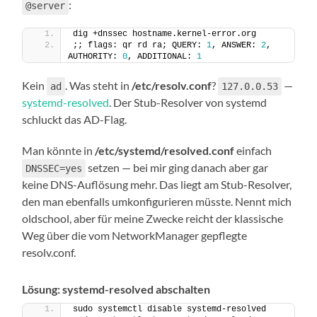
:
@server
dig +dnssec hostname.kernel-error.org
;; flags: qr rd ra; QUERY: 
1
, ANSWER: 
2
, 
AUTHORITY: 
0
, ADDITIONAL: 
1
Kein
. Was steht in
/etc/resolv.conf
?
—
ad
127.0.0.53
systemd-resolved
. Der Stub-Resolver von systemd
schluckt das AD-Flag.
Man könnte in
/etc/systemd/resolved.conf
einfach
setzen — bei mir ging danach aber gar
DNSSEC=yes
keine DNS-Auflösung mehr. Das liegt am Stub-Resolver,
den man ebenfalls umkonfigurieren müsste. Nennt mich
oldschool, aber für meine Zwecke reicht der klassische
Weg über die vom NetworkManager gepflegte
resolv.conf.
Lösung: systemd-resolved abschalten
sudo systemctl disable systemd-resolved