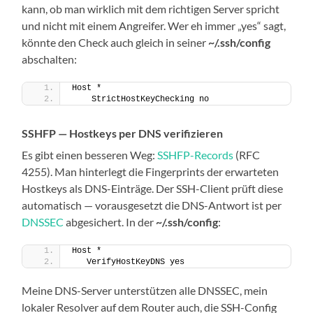
kann, ob man wirklich mit dem richtigen Server spricht
und nicht mit einem Angreifer. Wer eh immer „yes“ sagt,
könnte den Check auch gleich in seiner
~/.ssh/config
abschalten:
Host *
    StrictHostKeyChecking no
SSHFP — Hostkeys per DNS verifizieren
Es gibt einen besseren Weg:
SSHFP-Records
(RFC
4255). Man hinterlegt die Fingerprints der erwarteten
Hostkeys als DNS-Einträge. Der SSH-Client prüft diese
automatisch — vorausgesetzt die DNS-Antwort ist per
DNSSEC
abgesichert. In der
~/.ssh/config
:
Host *
   VerifyHostKeyDNS yes
Meine DNS-Server unterstützen alle DNSSEC, mein
lokaler Resolver auf dem Router auch, die SSH-Config