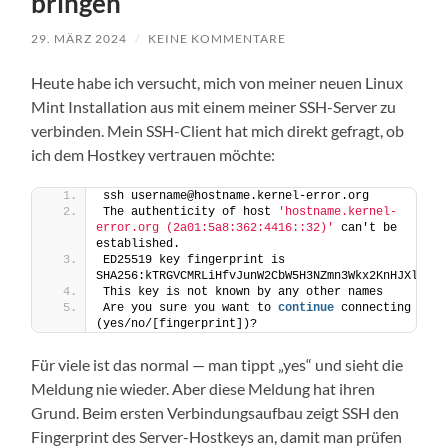
bringen
29. MÄRZ 2024
/
KEINE KOMMENTARE
Heute habe ich versucht, mich von meiner neuen Linux
Mint Installation aus mit einem meiner SSH-Server zu
verbinden. Mein SSH-Client hat mich direkt gefragt, ob
ich dem Hostkey vertrauen möchte:
ssh username@hostname.kernel-error.org
The authenticity of host 
'hostname.kernel-
error.org (2a01:5a8:362:4416::32)'
 can't be 
established.
ED25519 key fingerprint is 
SHA256:kTRGVCMRLiHfvJunW2CbW5H3NZmn3Wkx2KnHJXl3iJu
This key is not known by any other names
Are you sure you want to 
continue
 connecting 
(yes/no/[fingerprint])?
Für viele ist das normal — man tippt „yes“ und sieht die
Meldung nie wieder. Aber diese Meldung hat ihren
Grund. Beim ersten Verbindungsaufbau zeigt SSH den
Fingerprint des Server-Hostkeys an, damit man prüfen