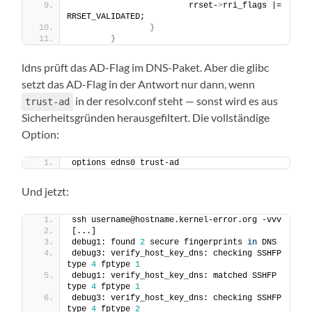
                        rrset-
>
rri_flags |= 
RRSET_VALIDATED;
}
}
ldns prüft das AD-Flag im DNS-Paket. Aber die glibc
setzt das AD-Flag in der Antwort nur dann, wenn
in der resolv.conf steht — sonst wird es aus
trust-ad
Sicherheitsgründen herausgefiltert. Die vollständige
Option:
options edns0 trust-ad
Und jetzt:
ssh username@hostname.kernel-error.org -vvv
[...]
debug1: found 
2
 secure fingerprints 
in
 DNS
debug3: verify_host_key_dns: checking SSHFP 
type 
4
 fptype 
1
debug1: verify_host_key_dns: matched SSHFP 
type 
4
 fptype 
1
debug3: verify_host_key_dns: checking SSHFP 
type 
4
 fptype 
2