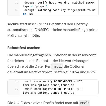
debug1: verify_host_key_dns: matched SSHFP 
type 
4
 fptype 
2
debug1: matching host key fingerprint found 
in
 DNS
secure
statt insecure. SSH verifiziert den Hostkey
automatisch per DNSSEC — keine manuelle Fingerprint-
Prüfung mehr nötig.
Rebootfest machen
Die manuell eingetragenen Optionen in der resolv.conf
überleben keinen Reboot — der NetworkManager
überschreibt die Datei. Per
die Optionen
nmcli
dauerhaft im Netzwerkprofil setzen, für IPv4 und IPv6:
nmcli conn modify DEINE-PROFIL-UUID 
ipv4.dns-options edns0,trust-ad
nmcli conn modify DEINE-PROFIL-UUID 
ipv6.dns-options edns0,trust-ad
Die UUID des aktiven Profils findet man mit
nmcli