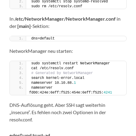
sudo systemctl stop systemd-resolved
sudo rm /etc/resolv.conf
In
/etc/NetworkManager/NetworkManager.conf
in
der
[main]
-Sektion:
dns=default
NetworkManager neu starten:
sudo systemctl restart NetworkManager
cat /etc/resolv.conf
# Generated by NetworkManager
search kernel-error.local
nameserver 10.10.88.
1
nameserver 
fd00:424e:6eff:f525:454e:6eff:f525:
4241
DNS-Auflösung geht. Aber SSH sagt weiterhin
„insecure“. Es fehlen noch zwei Optionen in der
resolv.conf.
edns0 und trust-ad