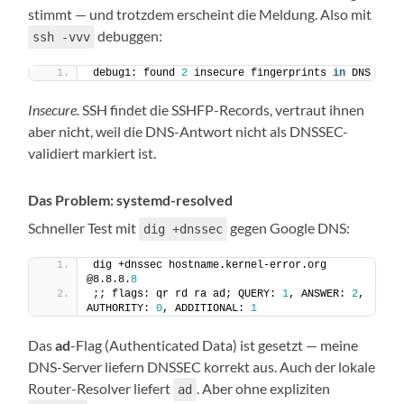
stimmt — und trotzdem erscheint die Meldung. Also mit
debuggen:
ssh -vvv
debug1: found 
2
 insecure fingerprints 
in
 DNS
Insecure.
SSH findet die SSHFP-Records, vertraut ihnen
aber nicht, weil die DNS-Antwort nicht als DNSSEC-
validiert markiert ist.
Das Problem: systemd-resolved
Schneller Test mit
gegen Google DNS:
dig +dnssec
dig +dnssec hostname.kernel-error.org 
@8.8.8.
8
;; flags: qr rd ra ad; QUERY: 
1
, ANSWER: 
2
, 
AUTHORITY: 
0
, ADDITIONAL: 
1
Das
ad
-Flag (Authenticated Data) ist gesetzt — meine
DNS-Server liefern DNSSEC korrekt aus. Auch der lokale
Router-Resolver liefert
. Aber ohne expliziten
ad