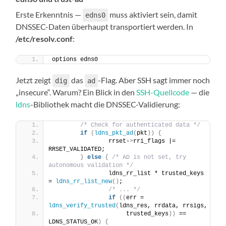
Erste Erkenntnis —
muss aktiviert sein, damit
edns0
DNSSEC-Daten überhaupt transportiert werden. In
/etc/resolv.conf
:
options edns0
Jetzt zeigt
das
-Flag. Aber SSH sagt immer noch
dig
ad
„insecure“. Warum? Ein Blick in den
SSH-Quellcode
— die
ldns
-Bibliothek macht die DNSSEC-Validierung:
/* Check for authenticated data */
if
(
ldns_pkt_ad
(
pkt
))
{
                rrset-
>
rri_flags |= 
RRSET_VALIDATED;
}
else
{
/* AD is not set, try 
autonomous validation */
                ldns_rr_list * trusted_keys 
= 
ldns_rr_list_new
()
;
/* ... */
if
((
err = 
ldns_verify_trusted
(
ldns_res, rrdata, rrsigs,
                     trusted_keys
))
 == 
LDNS_STATUS_OK
)
{