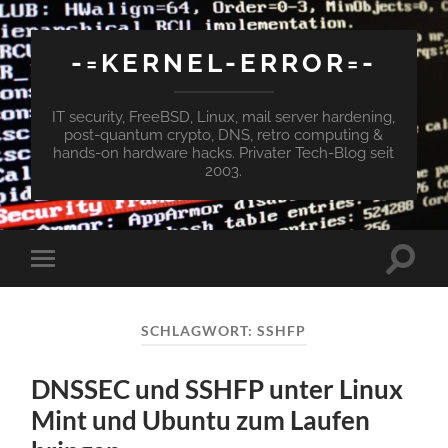
-=KERNEL-ERROR=-
IT security, FreeBSD, Linux, mail server hardening,
post-quantum crypto, DNS, retro computing &
hands-on hardware hacks. Privater Tech-Blog seit
2003.
Suchfe
Mobile-
ein-/a
Menü
ein-/ausblenden
SCHLAGWORT:
SSHFP
DNSSEC und SSHFP unter Linux
Mint und Ubuntu zum Laufen