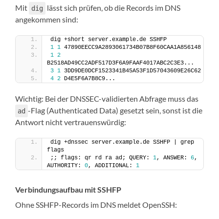
Mit
lässt sich prüfen, ob die Records im DNS
dig
angekommen sind:
dig +short server.example.de SSHFP
1
1
 47890EECC9A2893061734B07B8F60CAA1A856148
1
2
B2518AD49CC2ADF517D3F6A9FAAF4017ABC2C3E3...
3
1
 3DD9DE0DCF1523341B45A53F1D57043609E26C62
4
2
 D4E5F6A7B8C9...
Wichtig: Bei der DNSSEC-validierten Abfrage muss das
-Flag (Authenticated Data) gesetzt sein, sonst ist die
ad
Antwort nicht vertrauenswürdig:
dig +dnssec server.example.de SSHFP | grep 
flags
;; flags: qr rd ra ad; QUERY: 
1
, ANSWER: 
6
, 
AUTHORITY: 
0
, ADDITIONAL: 
1
Verbindungsaufbau mit SSHFP
Ohne SSHFP-Records im DNS meldet OpenSSH: