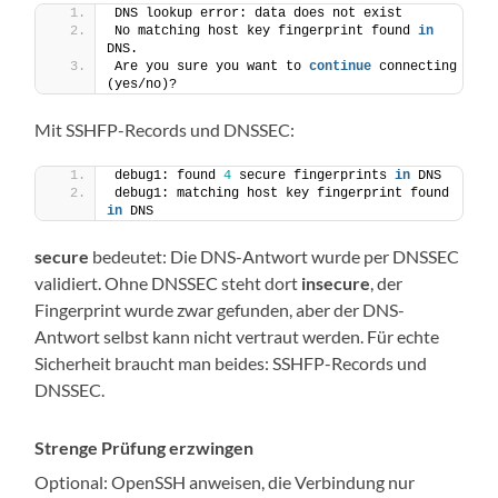
DNS lookup error: data does not exist
No matching host key fingerprint found 
in
DNS.
Are you sure you want to 
continue
 connecting 
(yes/no)?
Mit SSHFP-Records und DNSSEC:
debug1: found 
4
 secure fingerprints 
in
 DNS
debug1: matching host key fingerprint found 
in
 DNS
secure
bedeutet: Die DNS-Antwort wurde per DNSSEC
validiert. Ohne DNSSEC steht dort
insecure
, der
Fingerprint wurde zwar gefunden, aber der DNS-
Antwort selbst kann nicht vertraut werden. Für echte
Sicherheit braucht man beides: SSHFP-Records und
DNSSEC.
Strenge Prüfung erzwingen
Optional: OpenSSH anweisen, die Verbindung nur