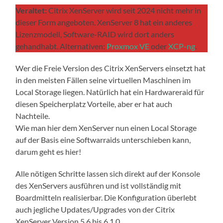
Veraltet:
Citrix XenServer wird seit 2024 nicht mehr in
dieser Form angeboten. XenServer 8 hat ein anderes
Lizenzmodell, Software-RAID wird dort anders
gehandhabt. Alternativen:
Proxmox VE
oder
XCP-ng
.
Wer die Freie Version des Citrix XenServers einsetzt hat
in den meisten Fällen seine virtuellen Maschinen im
Local Storage liegen. Natürlich hat ein Hardwareraid für
diesen Speicherplatz Vorteile, aber er hat auch
Nachteile.
Wie man hier dem XenServer nun einen Local Storage
auf der Basis eine Softwarraids unterschieben kann,
darum geht es hier!
Alle nötigen Schritte lassen sich direkt auf der Konsole
des XenServers ausführen und ist vollständig mit
Boardmitteln realisierbar. Die Konfiguration überlebt
auch jegliche Updates/Upgrades von der Citrix
XenServer Version 5.6 bis 6.1.0.