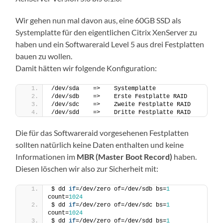
Wir gehen nun mal davon aus, eine 60GB SSD als
Systemplatte für den eigentlichen Citrix XenServer zu
haben und ein Softwareraid Level 5 aus drei Festplatten
bauen zu wollen.
Damit hätten wir folgende Konfiguration:
/dev/sda    =>    Systemplatte
/dev/sdb    =>    Erste Festplatte RAID
/dev/sdc    =>    Zweite Festplatte RAID
/dev/sdd    =>    Dritte Festplatte RAID
Die für das Softwareraid vorgesehenen Festplatten
sollten natürlich keine Daten enthalten und keine
Informationen im
MBR (Master Boot Record)
haben.
Diesen löschen wir also zur Sicherheit mit:
$ dd 
if
=/dev/zero of=/dev/sdb bs=
1
count=
1024
$ dd 
if
=/dev/zero of=/dev/sdc bs=
1
count=
1024
$ dd 
if
=/dev/zero of=/dev/sdd bs=
1