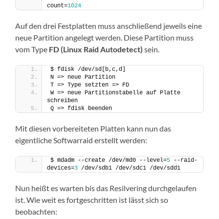
count=
1024
Auf den drei Festplatten muss anschließend jeweils eine
neue Partition angelegt werden. Diese Partition muss
vom Type
FD (Linux Raid Autodetect)
sein.
$ fdisk /dev/sd[b,c,d]
N => neue Partition
T => Type setzten => FD
W => neue Partitionstabelle auf Platte 
schreiben
Q => fdisk beenden
Mit diesen vorbereiteten Platten kann nun das
eigentliche Softwarraid erstellt werden:
$ mdadm --create /dev/md0 --level=
5
 --raid-
devices=
3
 /dev/sdb1 /dev/sdc1 /dev/sdd1
Nun heißt es warten bis das Resilvering durchgelaufen
ist. Wie weit es fortgeschritten ist lässt sich so
beobachten: