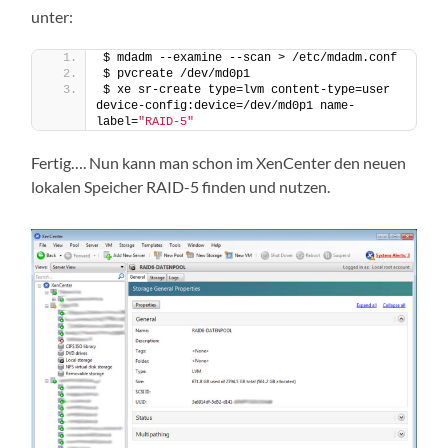
unter:
$ mdadm --examine --scan > /etc/mdadm.conf
$ pvcreate /dev/md0p1
$ xe sr-create type=lvm content-type=user 
device-config:device=/dev/md0p1 name-
label=
"RAID-5"
Fertig…. Nun kann man schon im XenCenter den neuen
lokalen Speicher RAID-5 finden und nutzen.