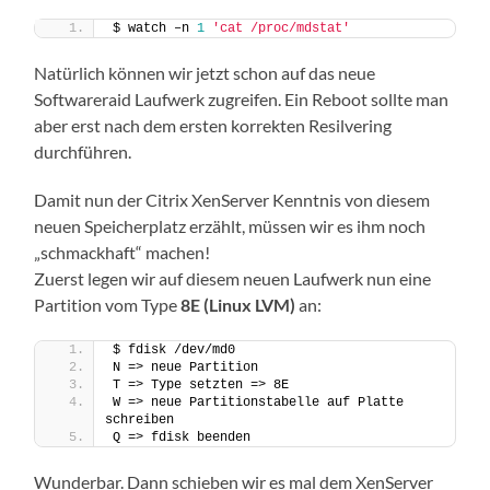
$ watch –n 
1
'cat /proc/mdstat'
Natürlich können wir jetzt schon auf das neue
Softwareraid Laufwerk zugreifen. Ein Reboot sollte man
aber erst nach dem ersten korrekten Resilvering
durchführen.
Damit nun der Citrix XenServer Kenntnis von diesem
neuen Speicherplatz erzählt, müssen wir es ihm noch
„schmackhaft“ machen!
Zuerst legen wir auf diesem neuen Laufwerk nun eine
Partition vom Type
8E (Linux LVM)
an:
$ fdisk /dev/md0
N => neue Partition
T => Type setzten => 8E
W => neue Partitionstabelle auf Platte 
schreiben
Q => fdisk beenden
Wunderbar. Dann schieben wir es mal dem XenServer