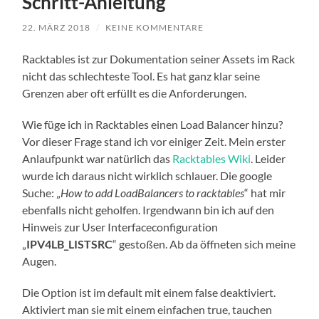
Schritt-Anleitung
22. MÄRZ 2018
/
KEINE KOMMENTARE
Racktables ist zur Dokumentation seiner Assets im Rack
nicht das schlechteste Tool. Es hat ganz klar seine
Grenzen aber oft erfüllt es die Anforderungen.
Wie füge ich in Racktables einen Load Balancer hinzu?
Vor dieser Frage stand ich vor einiger Zeit. Mein erster
Anlaufpunkt war natürlich das
Racktables Wiki
. Leider
wurde ich daraus nicht wirklich schlauer. Die google
Suche: „
How to add LoadBalancers to racktables
“ hat mir
ebenfalls nicht geholfen. Irgendwann bin ich auf den
Hinweis zur User Interfaceconfiguration
„
IPV4LB_LISTSRC
“ gestoßen. Ab da öffneten sich meine
Augen.
Die Option ist im default mit einem false deaktiviert.
Aktiviert man sie mit einem einfachen true, tauchen