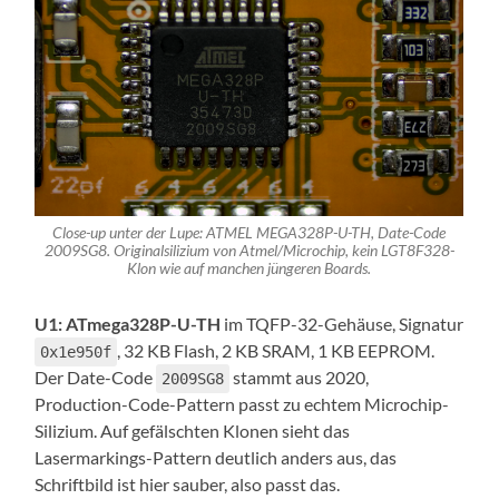
Close-up unter der Lupe: ATMEL MEGA328P-U-TH, Date-Code
2009SG8. Originalsilizium von Atmel/Microchip, kein LGT8F328-
Klon wie auf manchen jüngeren Boards.
U1: ATmega328P-U-TH
im TQFP-32-Gehäuse, Signatur
, 32 KB Flash, 2 KB SRAM, 1 KB EEPROM.
0x1e950f
Der Date-Code
stammt aus 2020,
2009SG8
Production-Code-Pattern passt zu echtem Microchip-
Silizium. Auf gefälschten Klonen sieht das
Lasermarkings-Pattern deutlich anders aus, das
Schriftbild ist hier sauber, also passt das.