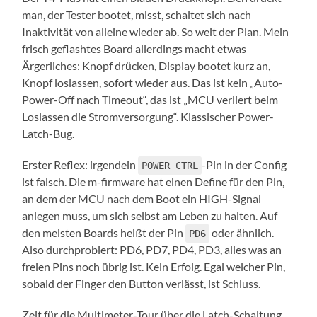
man, der Tester bootet, misst, schaltet sich nach
Inaktivität von alleine wieder ab. So weit der Plan. Mein
frisch geflashtes Board allerdings macht etwas
Ärgerliches: Knopf drücken, Display bootet kurz an,
Knopf loslassen, sofort wieder aus. Das ist kein „Auto-
Power-Off nach Timeout“, das ist „MCU verliert beim
Loslassen die Stromversorgung“. Klassischer Power-
Latch-Bug.
Erster Reflex: irgendein
-Pin in der Config
POWER_CTRL
ist falsch. Die m-firmware hat einen Define für den Pin,
an dem der MCU nach dem Boot ein HIGH-Signal
anlegen muss, um sich selbst am Leben zu halten. Auf
den meisten Boards heißt der Pin
oder ähnlich.
PD6
Also durchprobiert: PD6, PD7, PD4, PD3, alles was an
freien Pins noch übrig ist. Kein Erfolg. Egal welcher Pin,
sobald der Finger den Button verlässt, ist Schluss.
Zeit für die Multimeter-Tour über die Latch-Schaltung.