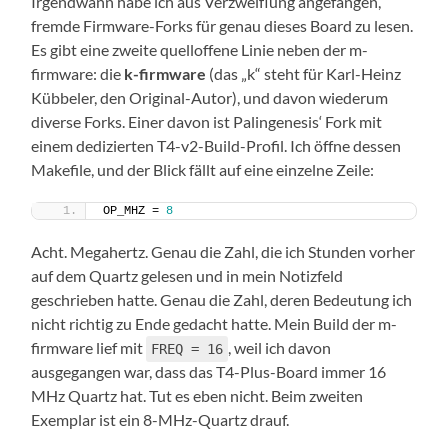
Irgendwann habe ich aus Verzweiflung angefangen,
fremde Firmware-Forks für genau dieses Board zu lesen.
Es gibt eine zweite quelloffene Linie neben der m-
firmware: die
k-firmware
(das „k“ steht für Karl-Heinz
Kübbeler, den Original-Autor), und davon wiederum
diverse Forks. Einer davon ist Palingenesis‘ Fork mit
einem dedizierten T4-v2-Build-Profil. Ich öffne dessen
Makefile, und der Blick fällt auf eine einzelne Zeile:
OP_MHZ = 
8
Acht. Megahertz. Genau die Zahl, die ich Stunden vorher
auf dem Quartz gelesen und in mein Notizfeld
geschrieben hatte. Genau die Zahl, deren Bedeutung ich
nicht richtig zu Ende gedacht hatte. Mein Build der m-
firmware lief mit
, weil ich davon
FREQ = 16
ausgegangen war, dass das T4-Plus-Board immer 16
MHz Quartz hat. Tut es eben nicht. Beim zweiten
Exemplar ist ein 8-MHz-Quartz drauf.