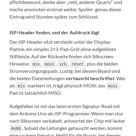
pflichtbewusst, denke aber „nett, anderer Quartz“ und
mache ansonsten erstmal weiter. Spoiler: genau dieser
Eintrag wird Stunden später zum Schlüssel.
ISP-Header finden, und der Aufdruck lügt
Der ISP-Header sitzt versteckt unter der Display-
Platine, ein simples 2×3-Pad-Grid ohne aufgelötete
Stiftleiste. Auf der Rückseite finden sich Silkscreen-
Hinweise:
,
,
,
, plus die beiden
mis
mosi
sck
reset
Stromversorgungspads. Lustig: bei diesem Board sind
die beiden Datenleitungen
vertauscht beschriftet
. Was
als
markiert ist, trägt physisch MOSI; das
-
mis
mosi
Pad ist tatsächlich MISO.
Aufgefallen ist mir das beim ersten Signatur-Read mit
dem Arduino Uno als ISP-Programmer. Wenn man stur
nach Silkscreen verkabelt, antwortet der Chip mit lauter
. Sobald die Leitungen getauscht werden, kommt
0x00
eine saubere Signatur. Heißt für die Praxis: bei diesem