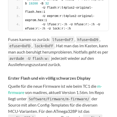
b 
19200
 -B 
32
        -U flash:r:t4plus2-original-
flash.hex:i 
        -U eeprom:r:t4plus2-original-
eeprom.hex:i 
        -U lfuse:r:-:h -U hfuse:r:-:h -U 
efuse:r:-:h -U lock:r:-:h
Fuses kamen so zurück:
,
,
lfuse=0xF7
hfuse=0xD9
,
. Hat man das im Kasten, kann
efuse=0xFD
lock=0xFF
man auch beruhigt herumprobieren. Notfalls geht es per
jederzeit wieder auf den
avrdude -U flash:w:
Auslieferungszustand zurück.
Erster Flash und ein völlig schwarzes Display
Quelle für die neue Firmware ist wie beim TC1 die
m-
firmware
von madires, aktuell Version 1.56m. Im Repo
liegt unter
der
Software/Firmware/m-firmware/
Source mit allen Config-Templates für die diversen
MCU-Varianten. Für den ATmega328P ist das