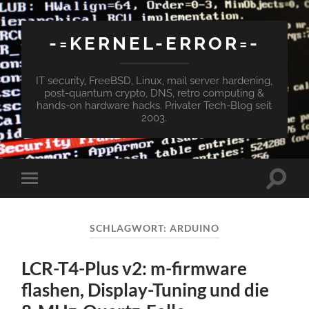
-=KERNEL-ERROR=-
IT security, FreeBSD, Linux, mail server hardening,
post-quantum crypto, DNS, retro computing &
hands-on hardware hacks. Privater Tech-Blog seit
2003.
Suchfe
Mobile-
ein-/a
Menü
ein-/ausblenden
SCHLAGWORT:
ARDUINO
LCR-T4-Plus v2: m-firmware
flashen, Display-Tuning und die