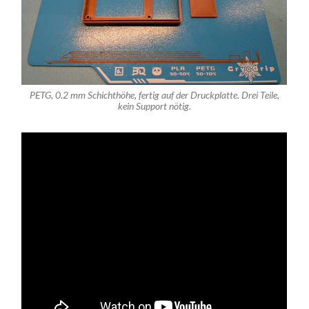
PETG, 0.2 mm Schichthöhe, fertig auf der Druckplatte. Drei Teile,
kein Support nötig.