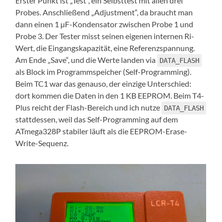
Erster Punkt ist „Test“, ein Selbsttest mit allen drei
Probes. Anschließend „Adjustment“, da braucht man
dann einen 1 µF-Kondensator zwischen Probe 1 und
Probe 3. Der Tester misst seinen eigenen internen Ri-
Wert, die Eingangskapazität, eine Referenzspannung.
Am Ende „Save“, und die Werte landen via
DATA_FLASH
als Block im Programmspeicher (Self-Programming).
Beim TC1 war das genauso, der einzige Unterschied:
dort kommen die Daten in den 1 KB EEPROM. Beim T4-
Plus reicht der Flash-Bereich und ich nutze
DATA_FLASH
stattdessen, weil das Self-Programming auf dem
ATmega328P stabiler läuft als die EEPROM-Erase-
Write-Sequenz.