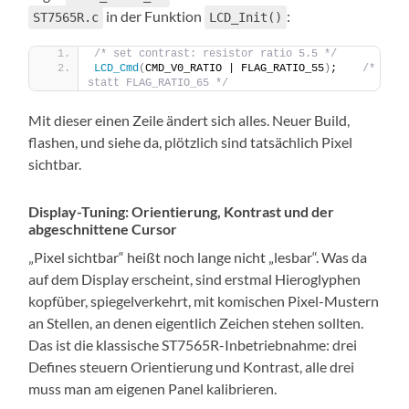
in der Funktion
:
ST7565R.c
LCD_Init()
/* set contrast: resistor ratio 5.5 */
LCD_Cmd
(
CMD_V0_RATIO | FLAG_RATIO_55
)
;    
/* 
statt FLAG_RATIO_65 */
Mit dieser einen Zeile ändert sich alles. Neuer Build,
flashen, und siehe da, plötzlich sind tatsächlich Pixel
sichtbar.
Display-Tuning: Orientierung, Kontrast und der
abgeschnittene Cursor
„Pixel sichtbar“ heißt noch lange nicht „lesbar“. Was da
auf dem Display erscheint, sind erstmal Hieroglyphen
kopfüber, spiegelverkehrt, mit komischen Pixel-Mustern
an Stellen, an denen eigentlich Zeichen stehen sollten.
Das ist die klassische ST7565R-Inbetriebnahme: drei
Defines steuern Orientierung und Kontrast, alle drei
muss man am eigenen Panel kalibrieren.