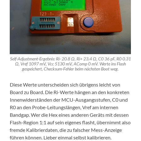
Self-Adjustment-Ergebnis: Ri- 20.8 Ω, Ri+ 23.4 Ω, C0 36 pF, R0 0.31
Ω, Vref 1097 mV, Vcc 5130 mV, AComp 0 mV. Werte ins Flash
gespeichert, Checksum-Fehler beim nächsten Boot weg.
Diese Werte unterscheiden sich übrigens leicht von
Board zu Board. Die Ri-Werte hängen an den konkreten
Innenwiderständen der MCU-Ausgangsstufen, C0 und
R0 an den Probe-Leitungslängen, Vref am internen
Bandgap. Wer die Hex eines anderen Geräts mit dessen
Flash-Region 1:1 auf sein eigenes flasht, übernimmt also
fremde Kalibrierdaten, die zu falscher Mess-Anzeige
führen können. Lieber einmal selbst kalibrieren.