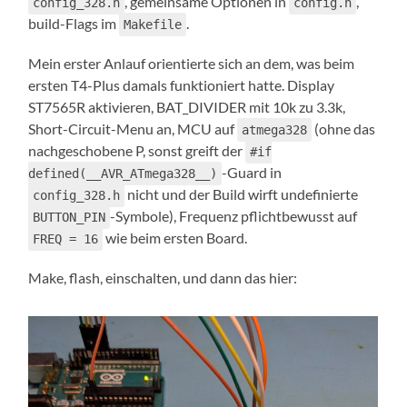
, gemeinsame Optionen in
,
config_328.h
config.h
build-Flags im
.
Makefile
Mein erster Anlauf orientierte sich an dem, was beim
ersten T4-Plus damals funktioniert hatte. Display
ST7565R aktivieren, BAT_DIVIDER mit 10k zu 3.3k,
Short-Circuit-Menu an, MCU auf
(ohne das
atmega328
nachgeschobene P, sonst greift der
#if
-Guard in
defined(__AVR_ATmega328__)
nicht und der Build wirft undefinierte
config_328.h
-Symbole), Frequenz pflichtbewusst auf
BUTTON_PIN
wie beim ersten Board.
FREQ = 16
Make, flash, einschalten, und dann das hier: