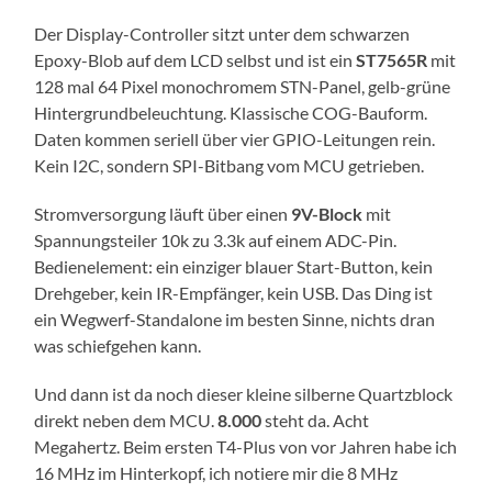
Der Display-Controller sitzt unter dem schwarzen
Epoxy-Blob auf dem LCD selbst und ist ein
ST7565R
mit
128 mal 64 Pixel monochromem STN-Panel, gelb-grüne
Hintergrundbeleuchtung. Klassische COG-Bauform.
Daten kommen seriell über vier GPIO-Leitungen rein.
Kein I2C, sondern SPI-Bitbang vom MCU getrieben.
Stromversorgung läuft über einen
9V-Block
mit
Spannungsteiler 10k zu 3.3k auf einem ADC-Pin.
Bedienelement: ein einziger blauer Start-Button, kein
Drehgeber, kein IR-Empfänger, kein USB. Das Ding ist
ein Wegwerf-Standalone im besten Sinne, nichts dran
was schiefgehen kann.
Und dann ist da noch dieser kleine silberne Quartzblock
direkt neben dem MCU.
8.000
steht da. Acht
Megahertz. Beim ersten T4-Plus von vor Jahren habe ich
16 MHz im Hinterkopf, ich notiere mir die 8 MHz