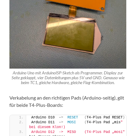
Arduino Uno mit ArduinoISP-Sketch als Programmer. Display zur
Seite geklappt, vier Datenleitungen plus 5V und GND. Genauso wie
beim TC1, gleiche Hardware, gleiche Flag-Kombination.
Verkabelung an den richtigen Pads (Arduino-seitig), gilt
für beide T4-Plus-Boards:
Arduino D10  -
>
RESET
(
T4-Plus Pad RESET
)
Arduino D11  -
>
MOSI
(
T4-Plus Pad „mis
"   
bei diesem Klon!)
Arduino D12  ->  MISO    (T4-Plus Pad „mosi"