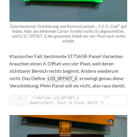
Zwischenstand: Orientierung und Kontrast passen, „1-||-3 .15pF“ gut
lesbar. Aber das blinkende Cursor-Symbol rechts ist abgeschnitten,
weil LCD_OFFSET_X den gesamten Inhalt um vier Pixel nach rechts
schiebt.
Klassischer Fall: bestimmte ST7565R-Panel-Varianten
brauchen einen X-Offset von vier Pixel, weil deren
sichtbarer Bereich rechts beginnt. Andere wiederum
nicht. Das Define
erzwingt genau diese
LCD_OFFSET_X
Verschiebung. Mein Panel will sie nicht, also raus damit:
//#define LCD_OFFSET_X            /* 
deaktiviert: kein +4 Pixel Shift */