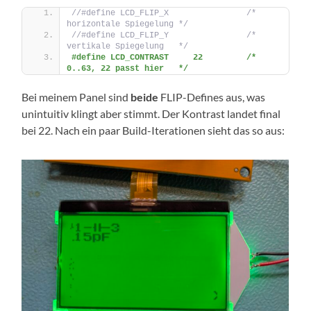
//#define LCD_FLIP_X                /* 
horizontale Spiegelung */
//#define LCD_FLIP_Y                /* 
vertikale Spiegelung   */
#define LCD_CONTRAST     22         /* 
0..63, 22 passt hier   */
Bei meinem Panel sind
beide
FLIP-Defines aus, was
unintuitiv klingt aber stimmt. Der Kontrast landet final
bei 22. Nach ein paar Build-Iterationen sieht das so aus: