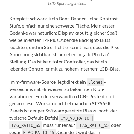
LCD-Spannungsteilers.
Komplett schwarz. Kein Boot-Banner, keine Kontrast-
Stufe, einfach nur eine schwarze Fläche. Mein erster
Gedanke war natürlich: Display kaputt, gleicher Spaß
wie beim ersten T4-Plus. Aber die Backlight-LEDs
leuchten, und im Streiflicht erkennt man, dass die Pixel-
Anordnung sichtbar ist, nur eben in „alle Pixel an“-
Stellung. Das ist kein toter Controller, das ist ein
lebender Controller mit zu hohem internem LCD-Bias.
Im m-firmware-Source liegt direkt ein
-
Clones
Verzeichnis mit Hinweisen zu bekannten Klon-
Variationen. Für den verwandten
LCR-T5
steht dort
genau dieser Workaround: bei manchen ST7565R-
Panels ist der per Software gesetzte Bias zu hoch, der
typische Default-Befehl
CMD_V0_RATIO |
muss runter auf
oder
FLAG_RATIO_65
FLAG_RATIO_55
sogar
. Geändert wird das in
FLAG_RATIO_45