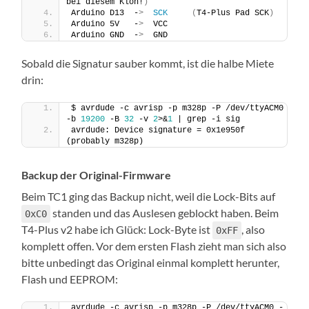
bei diesem Klon!
)
Arduino D13  -
>
SCK
(
T4-Plus Pad SCK
)
Arduino 5V   -
>
  VCC
Arduino GND  -
>
  GND
Sobald die Signatur sauber kommt, ist die halbe Miete
drin:
$ avrdude -c avrisp -p m328p -P /dev/ttyACM0 
-b 
19200
 -B 
32
 -v 
2
>&
1
 | grep -i sig
avrdude: Device signature = 0x1e950f 
(probably m328p)
Backup der Original-Firmware
Beim TC1 ging das Backup nicht, weil die Lock-Bits auf
standen und das Auslesen geblockt haben. Beim
0xC0
T4-Plus v2 habe ich Glück: Lock-Byte ist
, also
0xFF
komplett offen. Vor dem ersten Flash zieht man sich also
bitte unbedingt das Original einmal komplett herunter,
Flash und EEPROM:
avrdude -c avrisp -p m328p -P /dev/ttyACM0 -