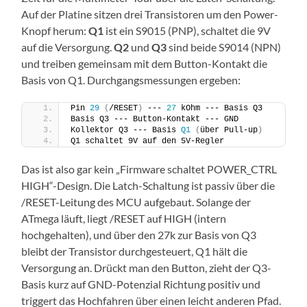
Auf der Platine sitzen drei Transistoren um den Power-
Knopf herum:
Q1
ist ein S9015 (PNP), schaltet die 9V
auf die Versorgung.
Q2
und
Q3
sind beide S9014 (NPN)
und treiben gemeinsam mit dem Button-Kontakt die
Basis von Q1. Durchgangsmessungen ergeben:
Pin 
29
(
/RESET
)
 --- 
27
 kOhm --- Basis Q3
Basis Q3 --- Button-Kontakt --- GND
Kollektor Q3 --- Basis 
Q1
(
über Pull-up
)
Q1 schaltet 9V auf den 5V-Regler
Das ist also gar kein „Firmware schaltet POWER_CTRL
HIGH“-Design. Die Latch-Schaltung ist passiv über die
/RESET-Leitung des MCU aufgebaut. Solange der
ATmega läuft, liegt /RESET auf HIGH (intern
hochgehalten), und über den 27k zur Basis von Q3
bleibt der Transistor durchgesteuert, Q1 hält die
Versorgung an. Drückt man den Button, zieht der Q3-
Basis kurz auf GND-Potenzial Richtung positiv und
triggert das Hochfahren über einen leicht anderen Pfad.